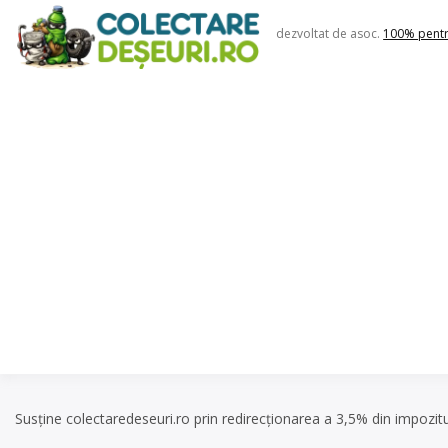
Skip
to
dezvoltat de asoc.
100% pent
content
Susține colectaredeseuri.ro prin redirecționarea a 3,5% din impozit