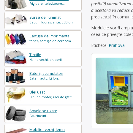
posibilă vandalizarea 
Frigidere, televizoare...
a acestora va reduce c
precizează în comunic
Surse de iluminat
Becuri fluorescente, LED-uri...
Modulele vor fi amplas
ceea ce priveşte colec
Cartușe de imprimantă
toner, cartușe de cerneală...
Etichete:
Prahova
Textile
Haine vechi, draperii...
Baterii, acumulatori
Baterii auto, Li-Ion...
Ulei uzat
Ulei de motor, ulei de gătit...
Anvelope uzate
Cauciucuri...
Mobilier vechi, lemn