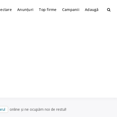
lectare
Anunțuri
Top firme
Campanii
Adaugă
rul
online și ne ocupăm noi de restul!