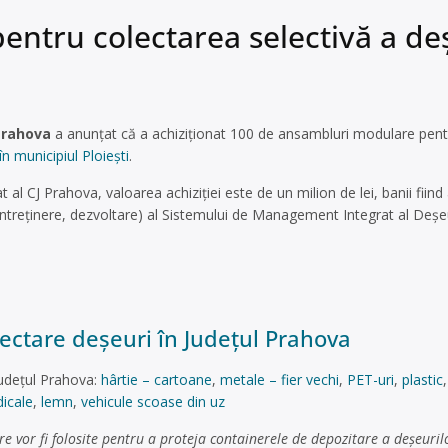
tru colectarea selectivă a deşe
Prahova
a anunţat că a achiziţionat 100 de ansambluri modulare pen
în municipiul Ploieşti
.
 al CJ Prahova, valoarea achiziţiei este de un milion de lei, banii fiind 
 întreţinere, dezvoltare) al Sistemului de Management Integrat al Deşe
ectare deşeuri în Județul Prahova
Județul Prahova:
hârtie – cartoane
,
metale – fier vechi
,
PET-uri
,
plastic
icale
,
lemn
,
vehicule scoase din uz
vor fi folosite pentru a proteja containerele de depozitare a deşeurilor