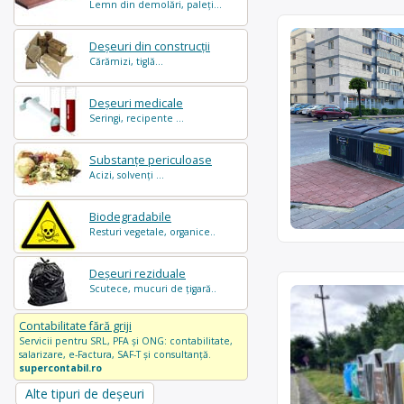
Lemn din demolări, paleți...
Deșeuri din construcții
Cărămizi, tiglă...
Deșeuri medicale
Seringi, recipente ...
Substanțe periculoase
Acizi, solvenți ...
Biodegradabile
Resturi vegetale, organice..
Deșeuri reziduale
Scutece, mucuri de țigară..
Contabilitate fără griji
Servicii pentru SRL, PFA și ONG: contabilitate,
salarizare, e-Factura, SAF-T și consultanță.
supercontabil.ro
Alte tipuri de deșeuri