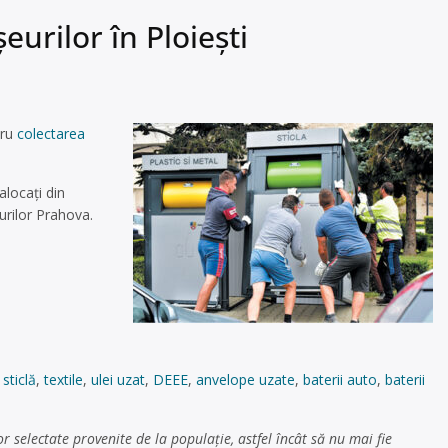
urilor în Ploieşti
tru
colectarea
alocaţi din
urilor Prahova.
,
sticlă
,
textile
,
ulei uzat
,
DEEE
,
anvelope uzate
,
baterii auto
,
baterii
 selectate provenite de la populaţie, astfel încât să nu mai fie