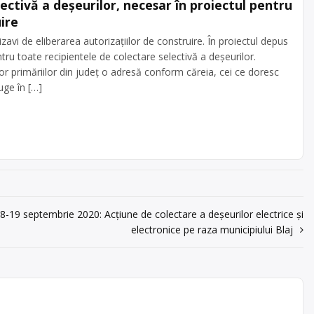
ectivă a deșeurilor, necesar în proiectul pentru
ire
izavi de eliberarea autorizațiilor de construire. În proiectul depus
ntru toate recipientele de colectare selectivă a deșeurilor.
ror primăriilor din județ o adresă conform căreia, cei ce doresc
uge în […]
8-19 septembrie 2020: Acțiune de colectare a deșeurilor electrice și
electronice pe raza municipiului Blaj