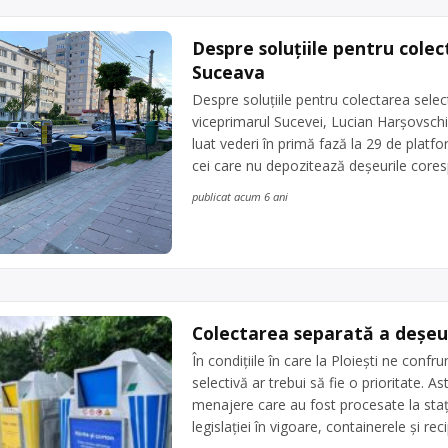
Despre soluțiile pentru colec
Suceava
Despre soluțiile pentru colectarea selec
viceprimarul Sucevei, Lucian Harșovsc
luat vederi în primă fază la 29 de platf
cei care nu depozitează deșeurile core
publicat acum 6 ani
Colectarea separată a deșeuri
În condițiile în care la Ploiești ne conf
selectivă ar trebui să fie o prioritate.
menajere care au fost procesate la stația
legislației în vigoare, containerele și re