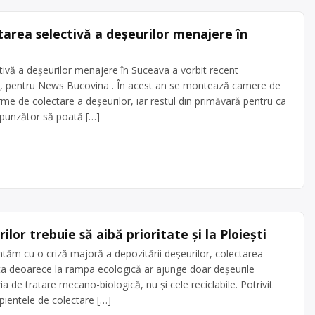
tarea selectivă a deșeurilor menajere în
tivă a deșeurilor menajere în Suceava a vorbit recent
hi, pentru News Bucovina . În acest an se montează camere de
orme de colectare a deșeurilor, iar restul din primăvară pentru ca
spunzător să poată […]
lor trebuie să aibă prioritate și la Ploiești
runtăm cu o criză majoră a depozitării deșeurilor, colectarea
 Asta deoarece la rampa ecologică ar ajunge doar deșeurile
 de tratare mecano-biologică, nu și cele reciclabile. Potrivit
cipientele de colectare […]