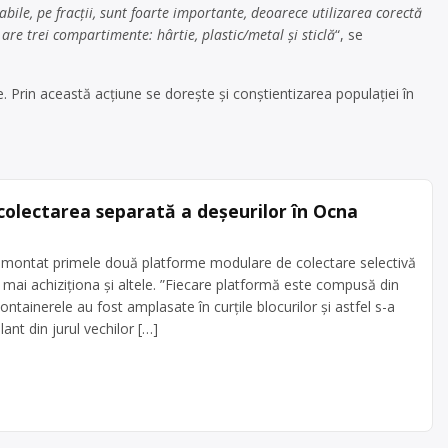
ile, pe fracţii, sunt foarte importante, deoarece utilizarea corectă
e trei compartimente: hârtie, plastic/metal şi sticlă
“, se
e. Prin această acţiune se doreşte şi conştientizarea populaţiei în
olectarea separată a deșeurilor în Ocna
i montat primele două platforme modulare de colectare selectivă
r mai achiziționa și altele. ”Fiecare platformă este compusă din
ontainerele au fost amplasate în curțile blocurilor și astfel s-a
ant din jurul vechilor […]