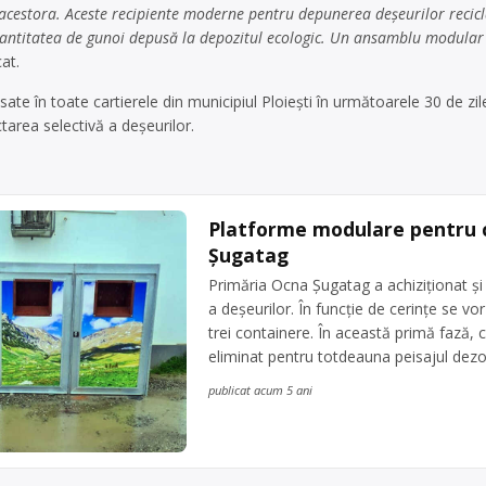
acestora. Aceste recipiente moderne pentru depunerea deşeurilor reciclab
antitatea de gunoi depusă la depozitul ecologic. Un ansamblu modular ar
at.
ate în toate cartierele din municipiul Ploieşti în următoarele 30 de zil
tarea selectivă a deşeurilor.
Platforme modulare pentru c
Șugatag
Primăria Ocna Șugatag a achiziționat ș
a deșeurilor. În funcție de cerințe se vo
trei containere. În această primă fază, c
eliminat pentru totdeauna peisajul dezol
publicat acum 5 ani