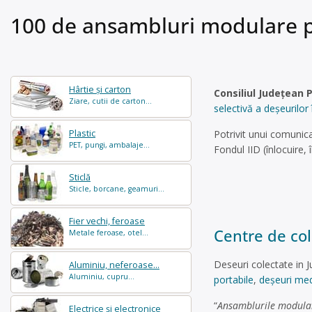
100 de ansambluri modulare pen
Hârtie și carton
Consiliul Judeţean 
Ziare, cutii de carton...
selectivă a deşeurilor 
Plastic
Potrivit unui comunicat
PET, pungi, ambalaje...
Fondul IID (înlocuire,
Sticlă
Sticle, borcane, geamuri...
Fier vechi, feroase
Centre de col
Metale feroase, otel...
Deseuri colectate in 
Aluminiu, neferoase...
Aluminiu, cupru...
portabile
,
deșeuri med
“
Ansamblurile modulare 
Electrice și electronice