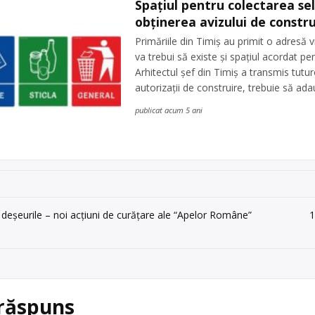
Spațiul pentru colectarea sel
obținerea avizului de constru
Primăriile din Timiș au primit o adresă v
va trebui să existe și spațiul acordat pe
Arhitectul șef din Timiș a transmis tutu
autorizații de construire, trebuie să ada
publicat acum 5 ani
 deșeurile – noi acțiuni de curăţare ale “Apelor Române”
1
 răspuns