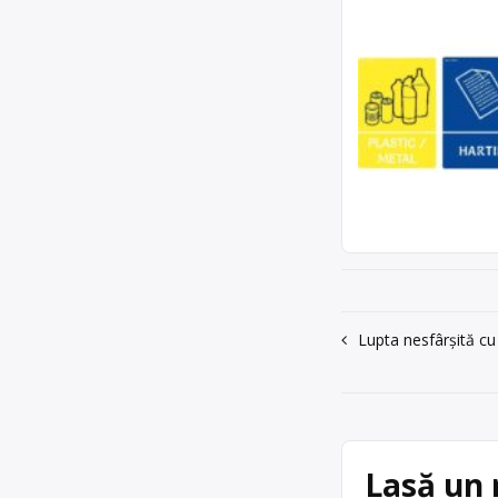
Navigare
Lupta nesfârșită cu
în
articole
Lasă un