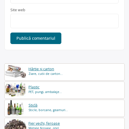
Site web
Hârtie și carton
Ziare, cutii de carton...
Plastic
PET, pungi, ambalaje...
Sticlă
Sticle, borcane, geamuri...
Fier vechi, feroase
Metale feroase, otel...