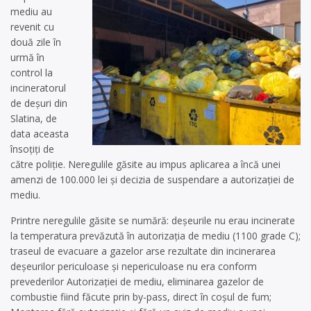
mediu au
revenit cu
două zile în
urmă în
control la
incineratorul
de deșuri din
Slatina, de
data aceasta
însoțiți de
către poliție. Neregulile găsite au impus aplicarea a încă unei
amenzi de 100.000 lei și decizia de suspendare a autorizației de
mediu.
Printre neregulile găsite se numără: deşeurile nu erau incinerate
la temperatura prevăzută în autorizația de mediu (1100 grade C);
traseul de evacuare a gazelor arse rezultate din incinerarea
deşeurilor periculoase şi nepericuloase nu era conform
prevederilor Autorizaţiei de mediu, eliminarea gazelor de
combustie fiind făcute prin by-pass, direct în coşul de fum;