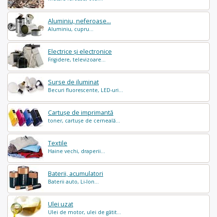
Aluminiu, neferoase...
Aluminiu, cupru...
Electrice și electronice
Frigidere, televizoare...
Surse de iluminat
Becuri fluorescente, LED-uri...
Cartușe de imprimantă
toner, cartușe de cerneală...
Textile
Haine vechi, draperii...
Baterii, acumulatori
Baterii auto, Li-Ion...
Ulei uzat
Ulei de motor, ulei de gătit...