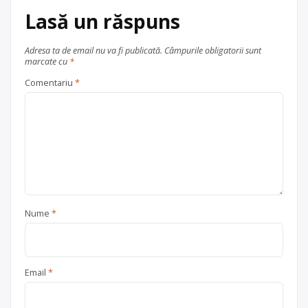
în
Baraolt
județul Covasna
07427700870267377832
Lasă un răspuns
Trimite un mesaj
Adresa ta de email nu va fi publicată.
Câmpurile obligatorii sunt
marcate cu
*
Comentariu
*
Nume
*
Email
*