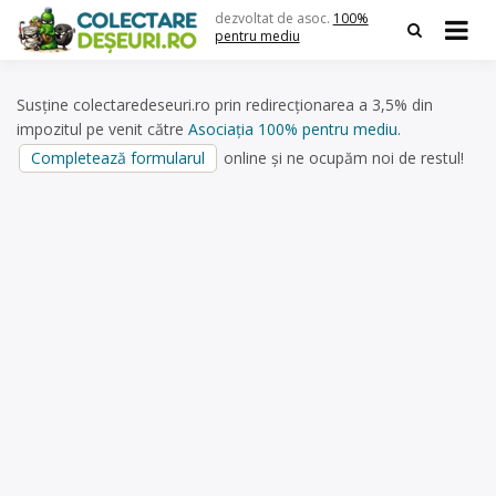
Skip
dezvoltat de asoc.
100%
to
pentru mediu
content
Susține colectaredeseuri.ro prin redirecționarea a 3,5% din
impozitul pe venit către
Asociația 100% pentru mediu
.
Completează formularul
online și ne ocupăm noi de restul!