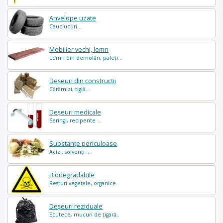
Anvelope uzate
Cauciucuri...
Mobilier vechi, lemn
Lemn din demolări, paleți...
Deșeuri din construcții
Cărămizi, tiglă...
Deșeuri medicale
Seringi, recipente ...
Substanțe periculoase
Acizi, solvenți ...
Biodegradabile
Resturi vegetale, organice..
Deșeuri reziduale
Scutece, mucuri de țigară..