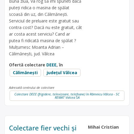
Buna ziua, Va rog sa îmi spuneti dacă
puteți ridica o masina de spălat
scoasă din uz, din Călimănești.
Serviciul de preluare este gratuit sau
contra cost? Dacă nu este gratuit, cât
ar costa acest serviciu? Cand ar
putea fi ridicată masina de spălat ?
Mulțumesc Moanta Adrian –
Călimănești, jud. Vâlcea
Ofertă colectare
DEEE
, în
Călimănești
județul Vâlcea
Adresată centrului de colectare
Colectare DEEE (frigidere, televizoare, telefoane) în Râmnicu Vâlcea - SC
REMAT Valcea SA
Colectare fier vechi și
Mihai Cristian