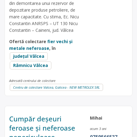
din demontarea unui rezervor de
depozitare produse petroliere, de
mare capacitate. Cu stima, Ec. Nicu
Constantin ANRSPS – UT 130 Nicu
Constantin – Caineni, jud. Vâlcea
Ofertă colectare
fier vechi și
metale neferoase
, în
județul Vâlcea
Râmnicu Vâlcea
Adresată centrului de colectare
Centru de colectare Valcea, Galicea - NEW METROLEX SRL
Cumpăr deșeuri
Mihai
feroase și neferoase
acum 3 ani
nepericuloase
0759566537