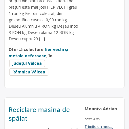
prețuri din piața aceasta. Oferta de
prețuri este mai jos! FIER VECHI greu
1 ron kg Fier din colectați din
gospodăria casnica 0,90 ron kg
Deșeu Alumniu 4 RON kg Deșeu inox
3 RON kg Deșeu alama 12 RON kg
Deșeu cupru 29 […]
Ofertă colectare
fier vechi și
metale neferoase
, în
județul Vâlcea
Râmnicu Vâlcea
Reciclare masina de
Moanta Adrian
spălat
acum 4 ani
Trimite un mesaj