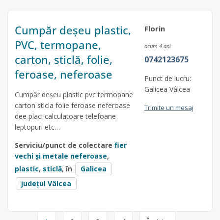
Cumpăr deșeu plastic,
Florin
PVC, termopane,
acum 4 ani
carton, sticlă, folie,
0742123675
feroase, neferoase
Punct de lucru:
Galicea Vâlcea
Cumpăr deșeu plastic pvc termopane
carton sticla folie feroase neferoase
Trimite un mesaj
dee placi calculatoare telefoane
leptopuri etc…
Serviciu/punct de colectare
fier
vechi și metale neferoase
,
plastic
,
sticlă
, în
Galicea
județul Vâlcea
Page