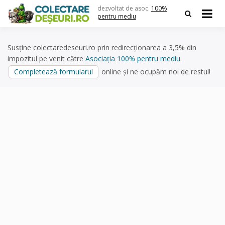
Skip
dezvoltat de asoc.
100%
to
pentru mediu
content
Susține colectaredeseuri.ro prin redirecționarea a 3,5% din
impozitul pe venit către
Asociația 100% pentru mediu
.
Completează formularul
online și ne ocupăm noi de restul!