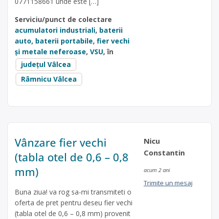
0771158661 unde este […]
Serviciu/punct de colectare
acumulatori industriali
,
baterii
auto
,
baterii portabile
,
fier vechi
și metale neferoase
,
VSU
, în
județul Vâlcea
Râmnicu Vâlcea
Vânzare fier vechi
Nicu
Constantin
(tabla otel de 0,6 – 0,8
mm)
acum 2 ani
Trimite un mesaj
Buna ziua! va rog sa-mi transmiteti o
oferta de pret pentru deseu fier vechi
(tabla otel de 0,6 – 0,8 mm) provenit