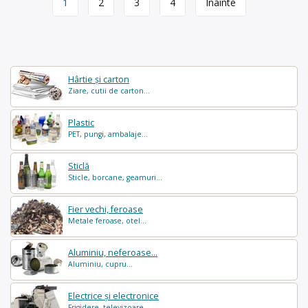
1
2
3
4
Înainte
navigation
Hârtie și carton
Ziare, cutii de carton...
Plastic
PET, pungi, ambalaje...
Sticlă
Sticle, borcane, geamuri...
Fier vechi, feroase
Metale feroase, otel...
Aluminiu, neferoase...
Aluminiu, cupru...
Electrice și electronice
Frigidere, televizoare...