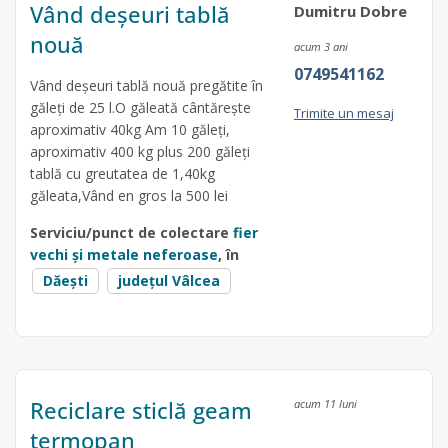
Vând deșeuri tablă
Dumitru Dobre
nouă
acum 3 ani
0749541162
Vând deșeuri tablă nouă pregătite în
găleți de 25 l.O găleată cântărește
Trimite un mesaj
aproximativ 40kg Am 10 găleți,
aproximativ 400 kg plus 200 găleți
tablă cu greutatea de 1,40kg
găleata,Vând en gros la 500 lei
Serviciu/punct de colectare
fier
vechi și metale neferoase
, în
Dăeşti
județul Vâlcea
Reciclare sticlă geam
acum 11 luni
termopan