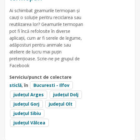
Ai schimbat geamurile termopan și
cauți o soluție pentru reciclarea sau
reutilizarea lor? Geamurile termopan
pot fi încă refolosite în diverse
aplicații, cum ar fi serele de legume,
adăposturi pentru animale sau
ateliere de lucru mai puțin
pretențioase. Scrie-ne pe grupul de
Facebook
Serviciu/punct de colectare
sticlă
, în
Bucuresti - Ilfov
județul Arges
județul Dolj
județul Gorj
județul Olt
județul Sibiu
județul Vâlcea