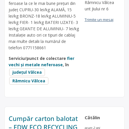
Râmnicu Vâlcea
feroase la ce le mai bune prețuri din
unt Jiului nr 6
județ CUPRU-30 lei/kg ALAMĂ, 15
lei/kg BRONZ-18 lei/kg ALUMINIU-5
Trimite un mesaj
lei/kg FIER- 1 lei/kg BATERI UZATE- 3
lei/kg GEANTE DE ALUMINIU- 7 lei/kg
Instalație auto ori ce tipuri de cablaj
mai multe detalii la numărul de
telefon 0771158661
Serviciu/punct de colectare
fier
vechi și metale neferoase
, în
județul Vâlcea
Râmnicu Vâlcea
Cumpăr carton balotat
Cătălin
– EDW ECO RECYCLING
acum 2 ani