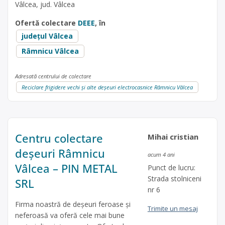
Vâlcea, jud. Vâlcea
Ofertă colectare
DEEE
, în
județul Vâlcea
Râmnicu Vâlcea
Adresată centrului de colectare
Reciclare frigidere vechi și alte deșeuri electrocasnice Râmnicu Vâlcea
Centru colectare
Mihai cristian
deșeuri Râmnicu
acum 4 ani
Vâlcea – PIN METAL
Punct de lucru:
Strada stolniceni
SRL
nr 6
Firma noastră de deșeuri feroase și
Trimite un mesaj
neferoasă va oferă cele mai bune