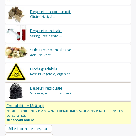
Deșeuri din construcții
Cărămizi, tiglă...
Deșeuri medicale
Seringi, recipente ...
Substanțe periculoase
Acizi, solvenți ...
Biodegradabile
Resturi vegetale, organice..
Deșeuri reziduale
Scutece, mucuri de țigară..
Contabilitate fără griji
Servicii pentru SRL, PFA și ONG: contabilitate, salarizare, e-Factura, SAF-T și
consultanță.
supercontabil.ro
Alte tipuri de deșeuri