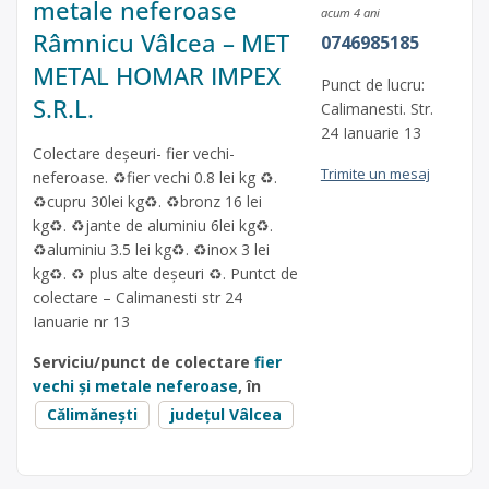
metale neferoase
acum 4 ani
Râmnicu Vâlcea – MET
0746985185
METAL HOMAR IMPEX
Punct de lucru:
S.R.L.
Calimanesti. Str.
24 Ianuarie 13
Colectare deșeuri- fier vechi-
Trimite un mesaj
neferoase. ♻️fier vechi 0.8 lei kg ♻️.
♻️cupru 30lei kg♻️. ♻️bronz 16 lei
kg♻️. ♻️jante de aluminiu 6lei kg♻️.
♻️aluminiu 3.5 lei kg♻️. ♻️inox 3 lei
kg♻️. ♻️ plus alte deșeuri ♻️. Puntct de
colectare – Calimanesti str 24
Ianuarie nr 13
Serviciu/punct de colectare
fier
vechi și metale neferoase
, în
Călimănești
județul Vâlcea