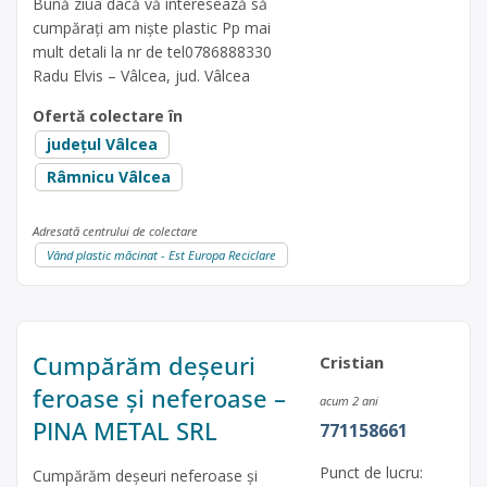
Bună ziua dacă vă interesează să
cumpărați am niște plastic Pp mai
mult detali la nr de tel0786888330
Radu Elvis – Vâlcea, jud. Vâlcea
Ofertă colectare în
județul Vâlcea
Râmnicu Vâlcea
Adresată centrului de colectare
Vând plastic măcinat - Est Europa Reciclare
Cumpărăm deșeuri
Cristian
feroase și neferoase –
acum 2 ani
PINA METAL SRL
771158661
Punct de lucru:
Cumpărăm deșeuri neferoase și