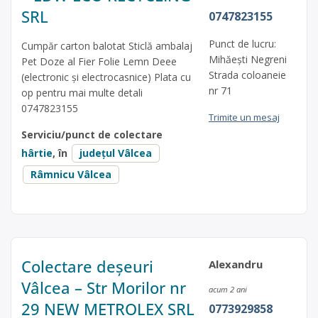
SRL
0747823155
Punct de lucru:
Cumpăr carton balotat Sticlă ambalaj
Mihăești Negreni
Pet Doze al Fier Folie Lemn Deee
Strada coloaneie
(electronic și electrocasnice) Plata cu
nr 71
op pentru mai multe detali
0747823155
Trimite un mesaj
Serviciu/punct de colectare
hârtie
, în
județul Vâlcea
Râmnicu Vâlcea
Colectare deșeuri
Alexandru
Vâlcea – Str Morilor nr
acum 2 ani
29 NEW METROLEX SRL
0773929858