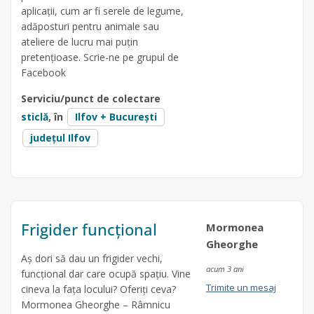
aplicații, cum ar fi serele de legume,
adăposturi pentru animale sau
ateliere de lucru mai puțin
pretențioase. Scrie-ne pe grupul de
Facebook
Serviciu/punct de colectare
sticlă
, în
Ilfov + București
județul Ilfov
Frigider funcțional
Mormonea
Gheorghe
Aș dori să dau un frigider vechi,
acum 3 ani
funcțional dar care ocupă spațiu. Vine
Trimite un mesaj
cineva la fața locului? Oferiți ceva?
Mormonea Gheorghe – Râmnicu