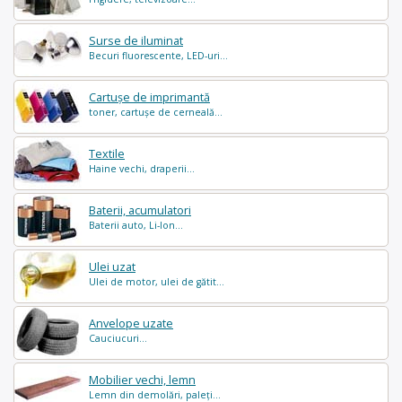
Surse de iluminat
Becuri fluorescente, LED-uri...
Cartușe de imprimantă
toner, cartușe de cerneală...
Textile
Haine vechi, draperii...
Baterii, acumulatori
Baterii auto, Li-Ion...
Ulei uzat
Ulei de motor, ulei de gătit...
Anvelope uzate
Cauciucuri...
Mobilier vechi, lemn
Lemn din demolări, paleți...