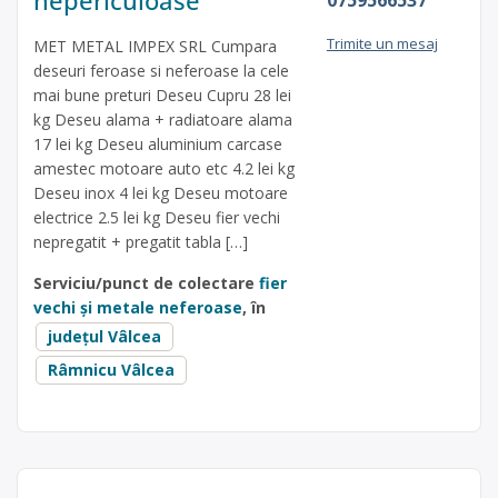
Trimite un mesaj
MET METAL IMPEX SRL Cumpara
deseuri feroase si neferoase la cele
mai bune preturi Deseu Cupru 28 lei
kg Deseu alama + radiatoare alama
17 lei kg Deseu aluminium carcase
amestec motoare auto etc 4.2 lei kg
Deseu inox 4 lei kg Deseu motoare
electrice 2.5 lei kg Deseu fier vechi
nepregatit + pregatit tabla […]
Serviciu/punct de colectare
fier
vechi și metale neferoase
, în
județul Vâlcea
Râmnicu Vâlcea