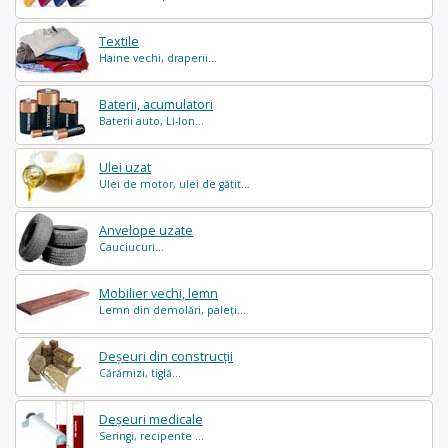
Textile
Haine vechi, draperii...
Baterii, acumulatori
Baterii auto, Li-Ion...
Ulei uzat
Ulei de motor, ulei de gătit...
Anvelope uzate
Cauciucuri...
Mobilier vechi, lemn
Lemn din demolări, paleți...
Deșeuri din construcții
Cărămizi, tiglă...
Deșeuri medicale
Seringi, recipente ...