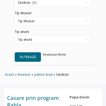
Tip deșeuri
Tip anunț
Resetează filtrele
FILTREAZĂ
Acasă
Anunțuri
județul Arad
Săvârşin
Casare prin program
Popa Dorin
Rabla
acum 5 ani