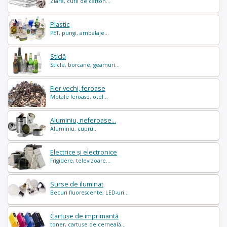
Ziare, cutii de carton...
Plastic
PET, pungi, ambalaje...
Sticlă
Sticle, borcane, geamuri...
Fier vechi, feroase
Metale feroase, otel...
Aluminiu, neferoase...
Aluminiu, cupru...
Electrice și electronice
Frigidere, televizoare...
Surse de iluminat
Becuri fluorescente, LED-uri...
Cartușe de imprimantă
toner, cartușe de cerneală...