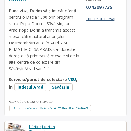
0742097735
Buna ziua, Dorim să știm cât oferiți
pentru o Dacia 1300 prin program
Trimite un mesaj
rabla. Popa Dorin – Săvârșin, jud.
Arad Popa Dorin a transmis aceast
mesaj către autorul anunțului
Dezmembrări auto în Arad – SC
REMAT M.G. SA ARAD, dar dorește
dorește să primească mesaje și de la
alte centre de colectare din
Săvârșin/Arad sau […]
Serviciu/punct de colectare
VSU
,
în
județul Arad
Săvârşin
Adresată centrului de colectare
Dezmembrări auto în Arad - SC REMAT M.G. SA ARAD
Hârtie și carton