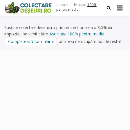
Skip
dezvoltat de asoc.
100%
to
pentru mediu
content
Susține colectaredeseuri.ro prin redirecționarea a 3,5% din
impozitul pe venit către
Asociația 100% pentru mediu
.
Completează formularul
online și ne ocupăm noi de restul!