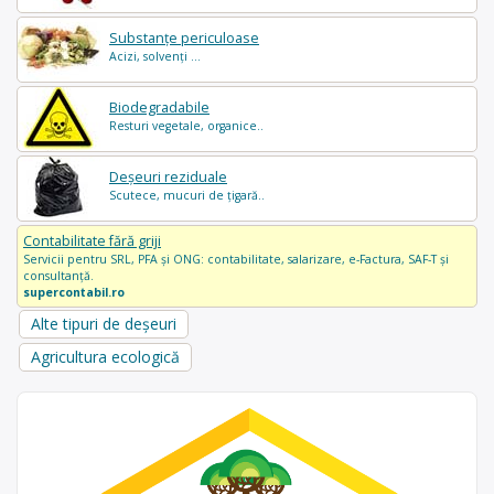
Substanțe periculoase
Acizi, solvenți ...
Biodegradabile
Resturi vegetale, organice..
Deșeuri reziduale
Scutece, mucuri de țigară..
Contabilitate fără griji
Servicii pentru SRL, PFA și ONG: contabilitate, salarizare, e-Factura, SAF-T și
consultanță.
supercontabil.ro
Alte tipuri de deșeuri
Agricultura ecologică