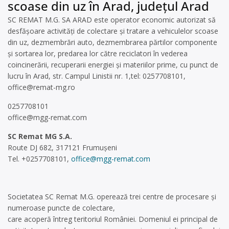
scoase din uz în Arad, județul Arad
SC REMAT M.G. SA ARAD este operator economic autorizat să
desfăşoare activităţi de colectare şi tratare a vehiculelor scoase
din uz, dezmembrări auto, dezmembrarea părtilor componente
și sortarea lor, predarea lor către reciclatori în vederea
coincinerării, recuperarii energiei și materiilor prime, cu punct de
lucru în Arad, str. Campul Linistii nr. 1,tel: 0257708101,
office@remat-mg.ro
0257708101
office@mgg-remat.com
SC Remat MG S.A.
Route DJ 682, 317121 Frumușeni
Tel. +0257708101,
office@mgg-remat.com
Societatea SC Remat M.G. operează trei centre de procesare şi
numeroase puncte de colectare,
care acoperă întreg teritoriul României. Domeniul ei principal de