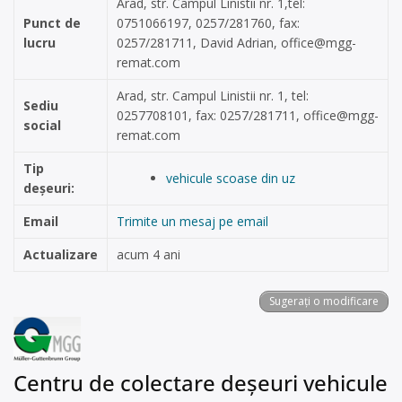
Arad, str. Campul Linistii nr. 1,tel:
Punct de
0751066197, 0257/281760, fax:
lucru
0257/281711, David Adrian,
office@mgg-
remat.com
Arad, str. Campul Linistii nr. 1, tel:
Sediu
0257708101, fax: 0257/281711,
office@mgg-
social
remat.com
Tip
vehicule scoase din uz
deșeuri:
Email
Trimite un mesaj pe email
Actualizare
acum 4 ani
Sugerați o modificare
Centru de colectare deșeuri vehicule