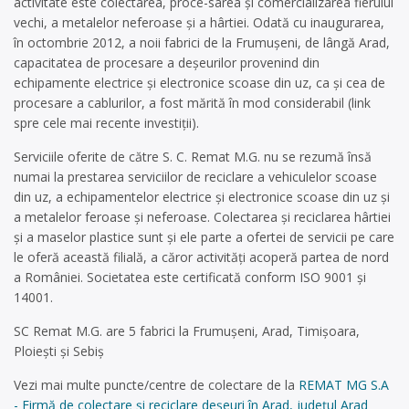
activitate este colectarea, proce-sarea şi comercializarea fierului
vechi, a metalelor neferoase şi a hârtiei. Odată cu inaugurarea,
în octombrie 2012, a noii fabrici de la Frumuşeni, de lângă Arad,
capacitatea de procesare a deşeurilor provenind din
echipamente electrice şi electronice scoase din uz, ca şi cea de
procesare a cablurilor, a fost mărită în mod considerabil (link
spre cele mai recente investiţii).
Serviciile oferite de către S. C. Remat M.G. nu se rezumă însă
numai la prestarea serviciilor de reciclare a vehiculelor scoase
din uz, a echipamentelor electrice şi electronice scoase din uz şi
a metalelor feroase şi neferoase. Colectarea şi reciclarea hârtiei
şi a maselor plastice sunt şi ele parte a ofertei de servicii pe care
le oferă această filială, a căror activităţi acoperă partea de nord
a României. Societatea este certificată conform ISO 9001 şi
14001.
SC Remat M.G. are 5 fabrici la Frumuşeni, Arad, Timişoara,
Ploieşti şi Sebiş
Vezi mai multe puncte/centre de colectare de la
REMAT MG S.A
- Firmă de colectare și reciclare deșeuri în Arad, județul Arad