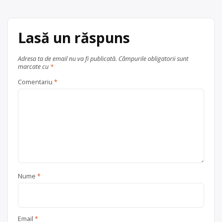
articole
Tripon Alin
acum 6 ani
Centru de colectare
vehicule
Trimite un mesaj
Lasă un răspuns
scoase din uz
, în
Arad
județul Arad
Adresa ta de email nu va fi publicată.
Câmpurile obligatorii sunt
marcate cu
*
Comentariu
*
Nume
*
Email
*