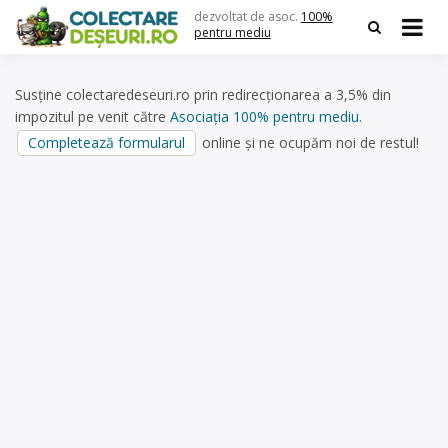
Skip
dezvoltat de asoc.
100%
to
pentru mediu
content
Susține colectaredeseuri.ro prin redirecționarea a 3,5% din
impozitul pe venit către
Asociația 100% pentru mediu
.
Completează formularul
online și ne ocupăm noi de restul!