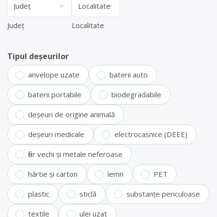
Județ
Localitate
Tipul deșeurilor
anvelope uzate
baterii auto
baterii portabile
biodegradabile
deșeuri de origine animală
deșeuri medicale
electrocasnice (DEEE)
fier vechi și metale neferoase
hârtie și carton
lemn
PET
plastic
sticlă
substanțe periculoase
textile
ulei uzat