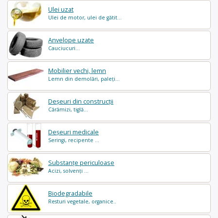
Ulei uzat
Ulei de motor, ulei de gătit...
Anvelope uzate
Cauciucuri...
Mobilier vechi, lemn
Lemn din demolări, paleți...
Deșeuri din construcții
Cărămizi, tiglă...
Deșeuri medicale
Seringi, recipente ...
Substanțe periculoase
Acizi, solvenți ...
Biodegradabile
Resturi vegetale, organice..