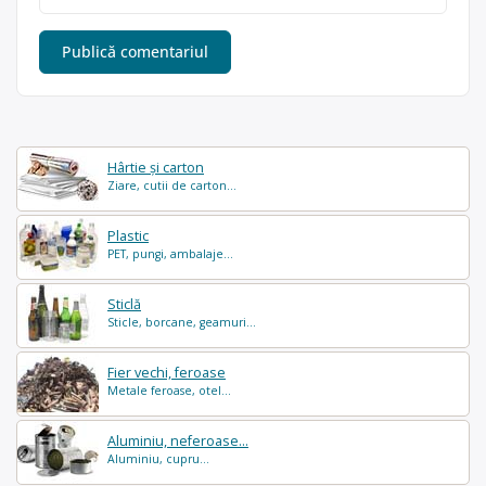
Hârtie și carton
Ziare, cutii de carton...
Plastic
PET, pungi, ambalaje...
Sticlă
Sticle, borcane, geamuri...
Fier vechi, feroase
Metale feroase, otel...
Aluminiu, neferoase...
Aluminiu, cupru...