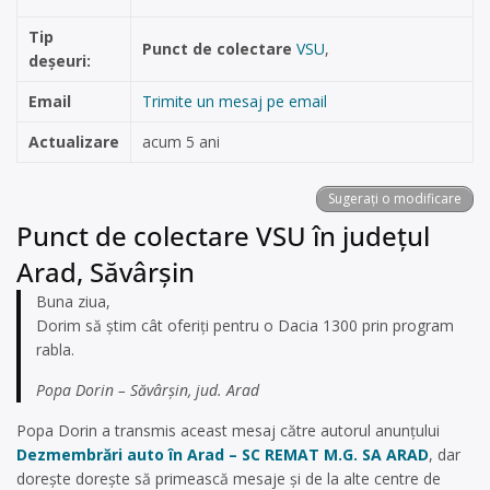
Tip
Punct de colectare
VSU
,
deșeuri:
Email
Trimite un mesaj pe email
Actualizare
acum 5 ani
Sugerați o modificare
Punct de colectare VSU în județul
Arad, Săvârşin
Buna ziua,
Dorim să știm cât oferiți pentru o Dacia 1300 prin program
rabla.
Popa Dorin – Săvârșin, jud. Arad
Popa Dorin a transmis aceast mesaj către autorul anunțului
Dezmembrări auto în Arad – SC REMAT M.G. SA ARAD
, dar
dorește dorește să primească mesaje și de la alte centre de