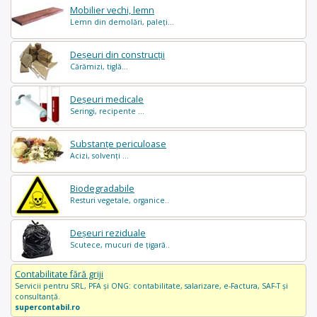
Mobilier vechi, lemn
Lemn din demolări, paleți...
Deșeuri din construcții
Cărămizi, tiglă...
Deșeuri medicale
Seringi, recipente ...
Substanțe periculoase
Acizi, solvenți ...
Biodegradabile
Resturi vegetale, organice..
Deșeuri reziduale
Scutece, mucuri de țigară..
Contabilitate fără griji
Servicii pentru SRL, PFA și ONG: contabilitate, salarizare, e-Factura, SAF-T și
consultanță.
supercontabil.ro