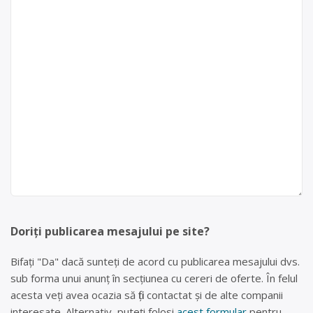
Doriți publicarea mesajului pe site?
Bifați "Da" dacă sunteți de acord cu publicarea mesajului dvs.
sub forma unui anunț în secțiunea cu cereri de oferte. În felul
acesta veți avea ocazia să fiți contactat și de alte companii
interesate. Alternativ, puteți folosi
acest formular
pentru