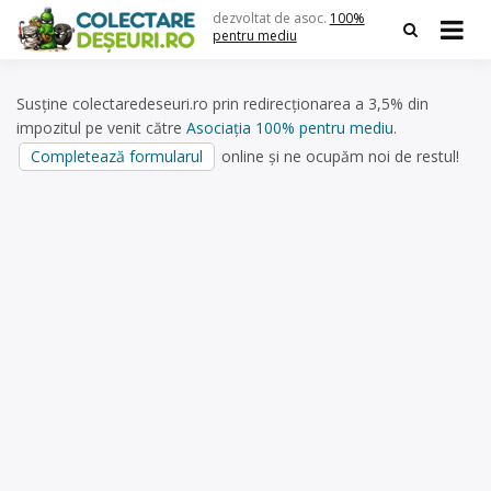
Skip
dezvoltat de asoc.
100%
to
pentru mediu
content
Susține colectaredeseuri.ro prin redirecționarea a 3,5% din
impozitul pe venit către
Asociația 100% pentru mediu
.
Completează formularul
online și ne ocupăm noi de restul!