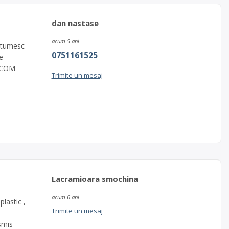
dan nastase
acum 5 ani
ultumesc
0751161525
e
D COM
Trimite un mesaj
Lacramioara smochina
acum 6 ani
lastic ,
Trimite un mesaj
smis