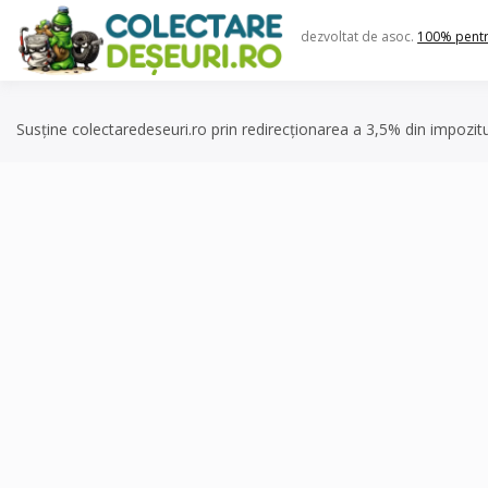
Skip
to
dezvoltat de asoc.
100% pent
content
Susține colectaredeseuri.ro prin redirecționarea a 3,5% din impozit