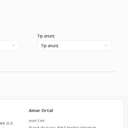
Tip anunț
Amar Ortal
acum 3 ani
are si o
Punct de lucru: Bdul Eroilor Voluntari