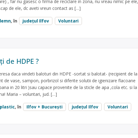
are) , far nu gasesc o firma de reciclare in zona, nu vreau nimic pe ele
 scap de ele, dc aveti vreun contact as […]
lemn
, în
județul Ilfov
Voluntari
ți de HDPE ?
resa daca vindeti baloturi din HDPE -sortat si balotat- (recipient de la
nt de vase, sampon, porbrizol si diferite solutii de igienizare flacoane
na in 20 litri )sau capace provenite de la sticle de apa ,cola etc. si la
a! Maria – voluntari, jud. […]
plastic
, în
Ilfov + București
județul Ilfov
Voluntari