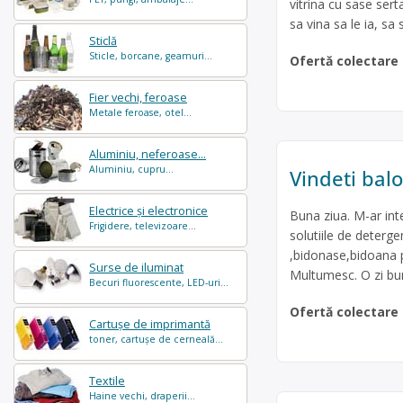
vitrina cu sase sert
sa vina sa le ia, sa
Sticlă
Sticle, borcane, geamuri...
Ofertă colectare
Fier vechi, feroase
Metale feroase, otel...
Aluminiu, neferoase...
Aluminiu, cupru...
Vindeti balo
Electrice și electronice
Buna ziua. M-ar inte
Frigidere, televizoare...
solutiile de deterge
,bidonase,bidoana pa
Surse de iluminat
Multumesc. O zi bun
Becuri fluorescente, LED-uri...
Ofertă colectare
Cartușe de imprimantă
toner, cartușe de cerneală...
Textile
Haine vechi, draperii...