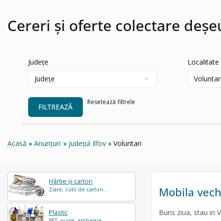
Cereri și oferte colectare deșe
Județe
Localitate
Resetează filtrele
FILTREAZĂ
Acasă
Anunțuri
județul Ilfov
Voluntari
Hârtie și carton
Mobila vec
Ziare, cutii de carton...
Buns ziua, stau in V
Plastic
PET, pungi, ambalaje...