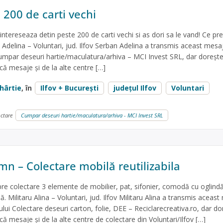
 200 de carti vechi
intereseaza detin peste 200 de carti vechi si as dori sa le vand! Ce pre
n Adelina – Voluntari, jud. Ilfov Serban Adelina a transmis aceast mesa
umpar deseuri hartie/maculatura/arhiva – MCI Invest SRL, dar doreșt
ă mesaje și de la alte centre […]
hârtie
, în
Ilfov + București
județul Ilfov
Voluntari
ectare
Cumpar deseuri hartie/maculatura/arhiva - MCI Invest SRL
mn – Colectare mobilă reutilizabila
e colectare 3 elemente de mobilier, pat, sifonier, comodă cu oglindă
 Militaru Alina – Voluntari, jud. Ilfov Militaru Alina a transmis aceast
ului Colectare deseuri carton, folie, DEE – Reciclarecreativa.ro, dar do
ă mesaje și de la alte centre de colectare din Voluntari/Ilfov […]