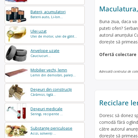
Maculatura,
Baterii, acumulatori
Baterii auto, Li-Ion...
Buna ziua, daca va 
puteti oferi? Serba
Ulei uzat
autorul anunțului C
Ulei de motor, ulei de gătit...
dorește să primeasc
Anvelope uzate
Ofertă colectare
Cauciucuri...
Mobilier vechi, lemn
Adresată centrului de col
Lemn din demolări, paleți...
Deșeuri din construcții
Cărămizi, tiglă...
Reciclare le
Deșeuri medicale
Seringi, recipente ...
Doresc să donez spr
comodă fără oglindă.
Substanțe periculoase
către autorul anunț
Acizi, solvenți ...
dorește să primeasc