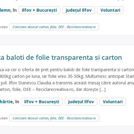
lemn
, în
Ilfov + București
județul Ilfov
Voluntari
ectare
Colectare deseuri carton, folie, DEE - Reciclarecreativa.ro
a baloti de folie transparenta si carton
a va cer o oferta de pret pentru baloti de folie transparenta si carton
0kg carton pe luna, iar folie vreo 30-50kg. Multumesc anticipat Sta
, jud. Ilfov Stanescu Claudia a transmis aceast mesaj către autorul anu
arton, folie, DEE – Reciclarecreativa.ro, dar dorește […]
hârtie
, în
Ilfov + București
județul Ilfov
Voluntari
ectare
Colectare deseuri carton, folie, DEE - Reciclarecreativa.ro