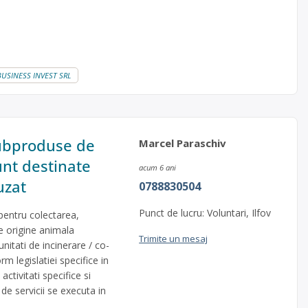
O BUSINESS INVEST SRL
subproduse de
Marcel Paraschiv
unt destinate
acum 6 ani
uzat
0788830504
Punct de lucru: Voluntari, Ilfov
pentru colectarea,
de origine animala
Trimite un mesaj
 unitati de incinerare / co-
m legislatiei specifice in
ctivitati specifice si
de servicii se executa in