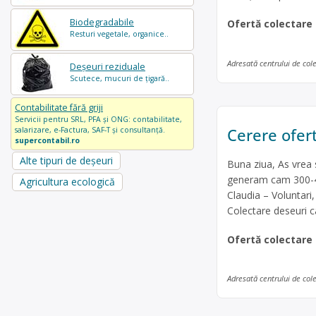
Biodegradabile
Ofertă colectare
Resturi vegetale, organice..
Adresată centrului de col
Deșeuri reziduale
Scutece, mucuri de țigară..
Contabilitate fără griji
Servicii pentru SRL, PFA și ONG: contabilitate,
Cerere ofert
salarizare, e-Factura, SAF-T și consultanță.
supercontabil.ro
Alte tipuri de deșeuri
Buna ziua, As vrea s
generam cam 300-40
Agricultura ecologică
Claudia – Voluntari
Colectare deseuri c
Ofertă colectare
Adresată centrului de col