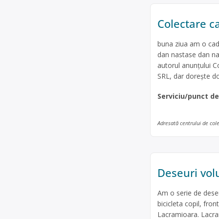
Colectare ca
buna ziua am o cada
dan nastase dan nas
autorul anunțului 
SRL, dar dorește d
Serviciu/punct d
Adresată centrului de col
Deseuri vol
Am o serie de deseu
bicicleta copil, fro
Lacramioara. Lacra