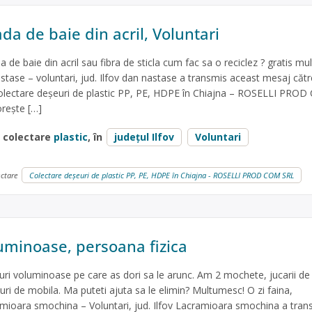
da de baie din acril, Voluntari
 de baie din acril sau fibra de sticla cum fac sa o reciclez ? gratis m
tase – voluntari, jud. Ilfov dan nastase a transmis aceast mesaj cătr
Colectare deșeuri de plastic PP, PE, HDPE în Chiajna – ROSELLI PRO
orește […]
e colectare
plastic
, în
județul Ilfov
Voluntari
ectare
Colectare deșeuri de plastic PP, PE, HDPE în Chiajna - ROSELLI PROD COM SRL
uminoase, persoana fizica
ri voluminoase pe care as dori sa le arunc. Am 2 mochete, jucarii de p
nturi de mobila. Ma puteti ajuta sa le elimin? Multumesc! O zi faina,
mioara smochina – Voluntari, jud. Ilfov Lacramioara smochina a tran