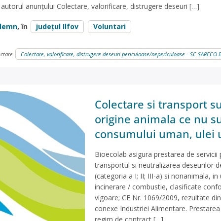
autorul anunțului Colectare, valorificare, distrugere deseuri […]
lemn
, în
județul Ilfov
Voluntari
ectare
Colectare, valorificare, distrugere deseuri periculoase/nepericuloase - SC SAREC
Colectare si transport 
origine animala ce nu s
consumului uman, ulei 
Bioecolab asigura prestarea de servicii 
transportul si neutralizarea deseurilor 
(categoria a I; II; III-a) si nonanimala, in
incinerare / combustie, clasificate confor
vigoare; CE Nr. 1069/2009, rezultate din a
conexe Industriei Alimentare. Prestarea 
regim de contract […]