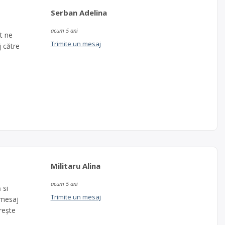
Serban Adelina
acum 5 ani
t ne
Trimite un mesaj
j către
e
Militaru Alina
acum 5 ani
 si
Trimite un mesaj
 mesaj
rește