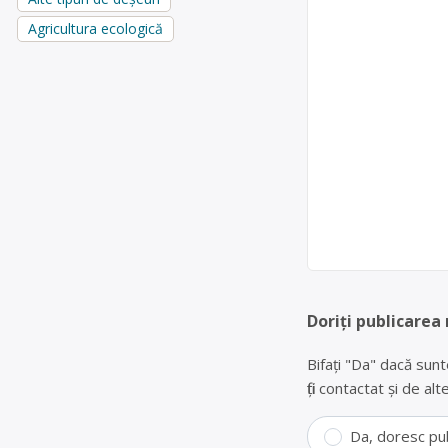
Agricultura ecologică
Doriți publicarea
Bifați "Da" dacă sunt
fiți contactat și de a
Da, doresc pu