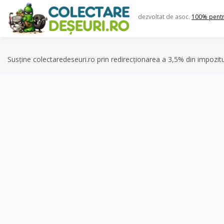
Skip
to
dezvoltat de asoc.
100% pent
content
Susține colectaredeseuri.ro prin redirecționarea a 3,5% din impozit