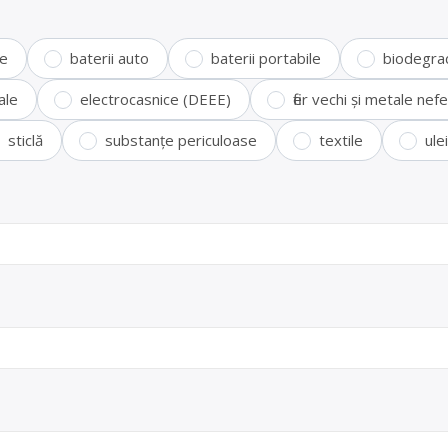
te
baterii auto
baterii portabile
biodegra
ale
electrocasnice (DEEE)
fier vechi și metale ne
sticlă
substanțe periculoase
textile
ule