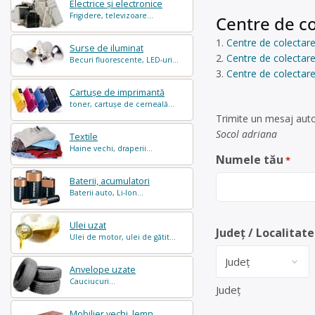
Electrice și electronice
Frigidere, televizoare...
Centre de co
Centre de colectare
Surse de iluminat
Centre de colectar
Becuri fluorescente, LED-uri...
Centre de colectare
Cartușe de imprimantă
toner, cartușe de cerneală...
Trimite un mesaj auto
Socol adriana
Textile
Haine vechi, draperii...
Numele tău
*
Baterii, acumulatori
Baterii auto, Li-Ion...
Ulei uzat
Județ / Localitate
Ulei de motor, ulei de gătit...
Anvelope uzate
Cauciucuri...
Județ
Mobilier vechi, lemn