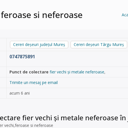
 feroase si neferoase
Ac
Cereri deșeuri județul Mureș
Cereri deșeuri Târgu Mureș
0747875891
Punct de colectare
fier vechi și metale neferoase
,
Trimite un mesaj pe email
acum 6 ani
ectare fier vechi și metale neferoase î
ier vechi,feroase si neferoase