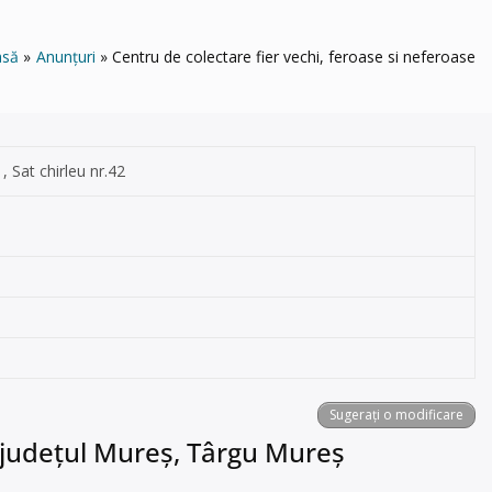
asă
Anunțuri
Centru de colectare fier vechi, feroase si neferoase
, Sat chirleu nr.42
Sugerați o modificare
n județul Mureș, Târgu Mureș