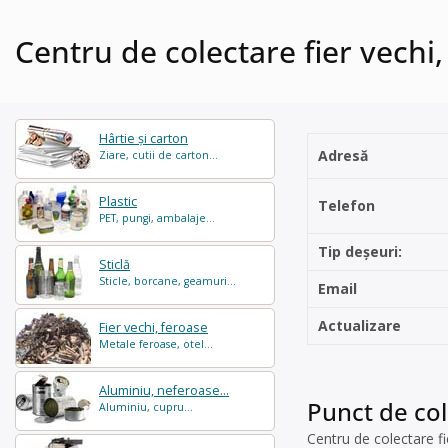
Centru de colectare fier vechi,
Hârtie și carton
Adresă
Ziare, cutii de carton...
Plastic
Telefon
PET, pungi, ambalaje...
Tip deșeuri:
Sticlă
Sticle, borcane, geamuri...
Email
Actualizare
Fier vechi, feroase
Metale feroase, otel...
Aluminiu, neferoase...
Punct de col
Aluminiu, cupru...
Centru de colectare f