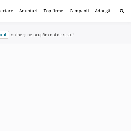
lectare
Anunțuri
Top firme
Campanii
Adaugă
rul
online și ne ocupăm noi de restul!