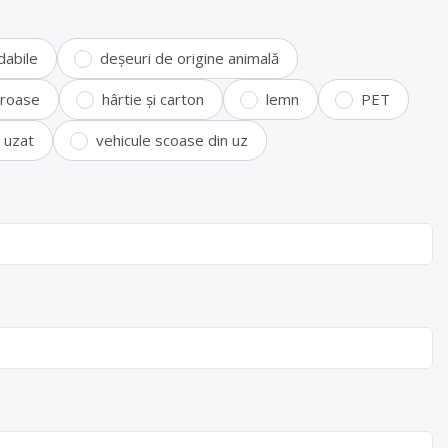
dabile
deșeuri de origine animală
feroase
hârtie și carton
lemn
PET
i uzat
vehicule scoase din uz