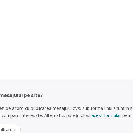
 mesajului pe site?
eți de acord cu publicarea mesajului dvs. sub forma unui anunț în se
lte companii interesate. Alternativ, puteți folosi
acest formular
pentr
blicarea