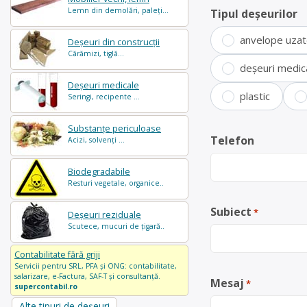
Lemn din demolări, paleți...
Tipul deșeurilor
anvelope uza
Deșeuri din construcții
Cărămizi, tiglă...
deșeuri medic
Deșeuri medicale
plastic
Seringi, recipente ...
Substanțe periculoase
Telefon
Acizi, solvenți ...
Biodegradabile
Resturi vegetale, organice..
Subiect
*
Deșeuri reziduale
Scutece, mucuri de țigară..
Contabilitate fără griji
Servicii pentru SRL, PFA și ONG: contabilitate,
salarizare, e-Factura, SAF-T și consultanță.
Mesaj
*
supercontabil.ro
Alte tipuri de deșeuri