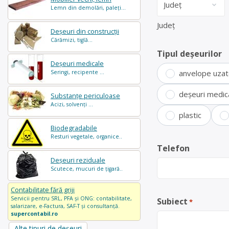
Lemn din demolări, paleți...
Județ
Deșeuri din construcții
Cărămizi, tiglă...
Tipul deșeurilor
Deșeuri medicale
anvelope uza
Seringi, recipente ...
deșeuri medic
Substanțe periculoase
Acizi, solvenți ...
plastic
Biodegradabile
Resturi vegetale, organice..
Telefon
Deșeuri reziduale
Scutece, mucuri de țigară..
Contabilitate fără griji
Servicii pentru SRL, PFA și ONG: contabilitate,
Subiect
*
salarizare, e-Factura, SAF-T și consultanță.
supercontabil.ro
Alte tipuri de deșeuri