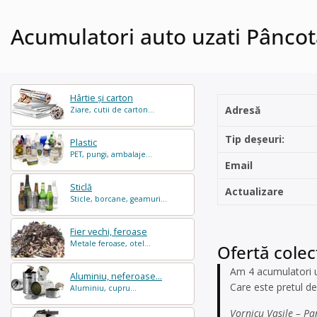
Acumulatori auto uzati Pâncot
Hârtie și carton
Adresă
Ziare, cutii de carton...
Tip deșeuri:
Plastic
PET, pungi, ambalaje...
Email
Sticlă
Actualizare
Sticle, borcane, geamuri...
Fier vechi, feroase
Metale feroase, otel...
Ofertă colec
Am 4 acumulatori uz
Aluminiu, neferoase...
Care este pretul de 
Aluminiu, cupru...
Vornicu Vasile – Pa