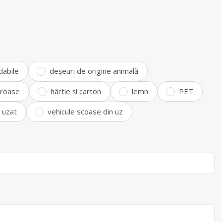
dabile
deșeuri de origine animală
feroase
hârtie și carton
lemn
PET
i uzat
vehicule scoase din uz