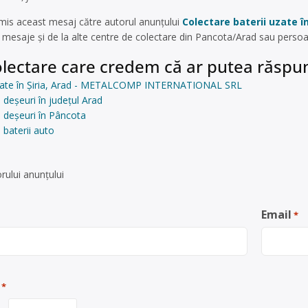
smis aceast mesaj către autorul anunțului
Colectare baterii uzate
mesaje și de la alte centre de colectare din Pancota/Arad sau persoa
lectare care credem că ar putea răspun
 uzate în Șiria, Arad - METALCOMP INTERNATIONAL SRL
 deșeuri în județul Arad
 deșeuri în Pâncota
 baterii auto
rului anunţului
Email
*
*