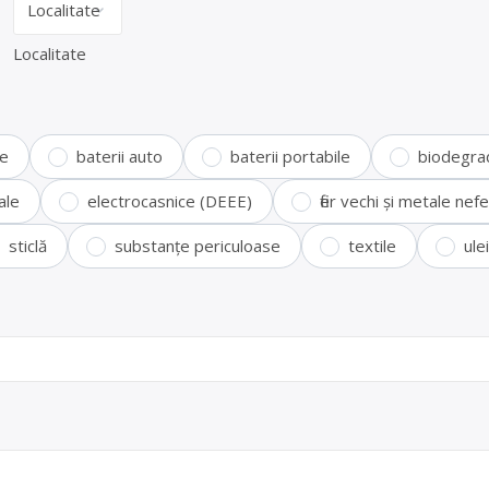
Localitate
te
baterii auto
baterii portabile
biodegra
ale
electrocasnice (DEEE)
fier vechi și metale ne
sticlă
substanțe periculoase
textile
ule