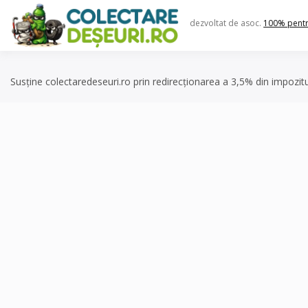
Skip
to
dezvoltat de asoc.
100% pent
content
Susține colectaredeseuri.ro prin redirecționarea a 3,5% din impozit