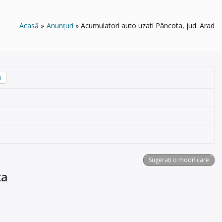
Acasă
Anunțuri
Acumulatori auto uzati Pâncota, jud. Arad
a
Sugerați o modificare
ta