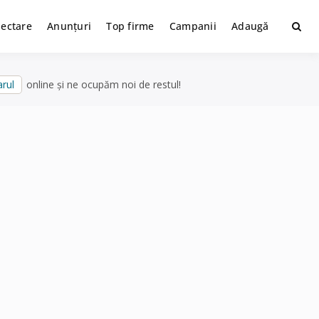
lectare
Anunțuri
Top firme
Campanii
Adaugă
rul
online și ne ocupăm noi de restul!