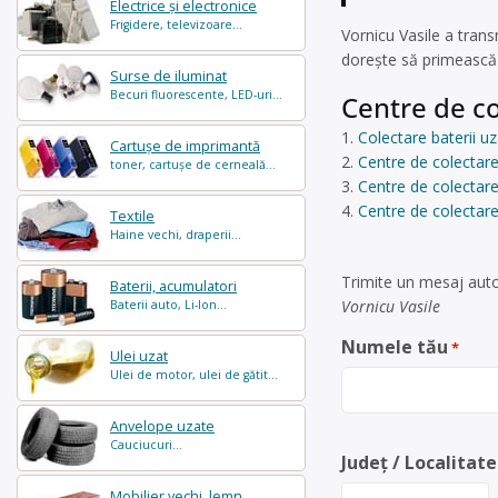
Electrice și electronice
Frigidere, televizoare...
Vornicu Vasile a tran
dorește să primească 
Surse de iluminat
Becuri fluorescente, LED-uri...
Centre de co
Colectare baterii
Cartușe de imprimantă
Centre de colectare
toner, cartușe de cerneală...
Centre de colectare
Centre de colectare
Textile
Haine vechi, draperii...
Trimite un mesaj auto
Baterii, acumulatori
Vornicu Vasile
Baterii auto, Li-Ion...
Numele tău
*
Ulei uzat
Ulei de motor, ulei de gătit...
Anvelope uzate
Cauciucuri...
Județ / Localitate
Mobilier vechi, lemn