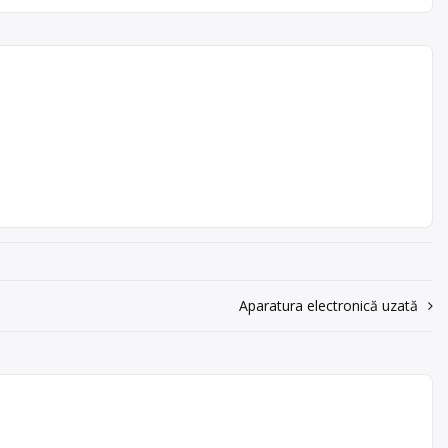
ania
PET,
conditii
pe
 în
Aparatura electronică uzată