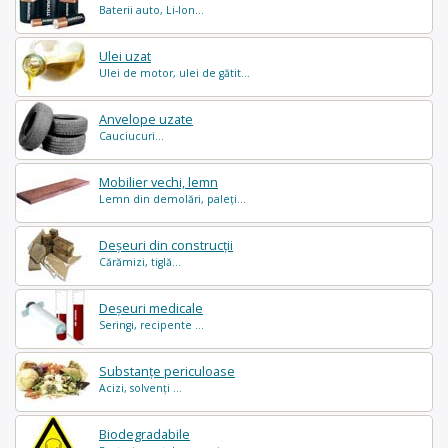
Baterii auto, Li-Ion...
Ulei uzat
Ulei de motor, ulei de gătit...
Anvelope uzate
Cauciucuri...
Mobilier vechi, lemn
Lemn din demolări, paleți...
Deșeuri din construcții
Cărămizi, tiglă...
Deșeuri medicale
Seringi, recipente ...
Substanțe periculoase
Acizi, solvenți ...
Biodegradabile