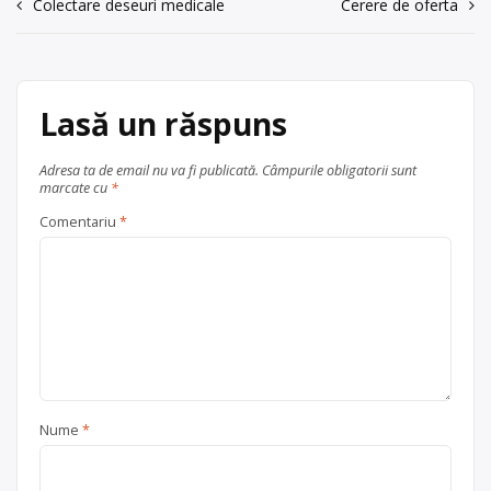
Navigare
Colectare deseuri medicale
Cerere de oferta
900 lei/tona Avem sediul in
în
Chiajna/Ilfov. Plata pe loc la
descarcare. Cu respect, Andrei C
articole
Andrei C – CHIAJNA, jud. Ilfov Andrei
C a […]
Lasă un răspuns
Punct de colectare
plastic
, în
Adresa ta de email nu va fi publicată.
Câmpurile obligatorii sunt
Chiajna
Ilfov + București
marcate cu
*
județul Ilfov
Comentariu
*
Nume
*