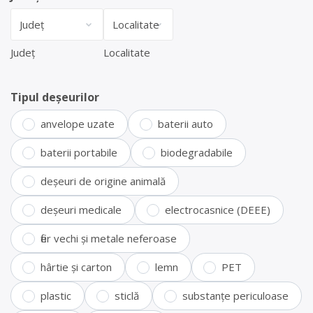
Județ
Localitate
Tipul deșeurilor
anvelope uzate
baterii auto
baterii portabile
biodegradabile
deșeuri de origine animală
deșeuri medicale
electrocasnice (DEEE)
fier vechi și metale neferoase
hârtie și carton
lemn
PET
plastic
sticlă
substanțe periculoase