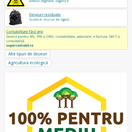
Resturi vegetale, organice..
Deșeuri reziduale
Scutece, mucuri de țigară..
Contabilitate fără griji
Servicii pentru SRL, PFA și ONG: contabilitate, salarizare, e-Factura, SAF-T și
consultanță.
supercontabil.ro
Alte tipuri de deșeuri
Agricultura ecologică