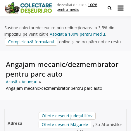
Skip
dezvoltat de asoc.
100%
to
pentru mediu
content
Susține colectaredeseuri.ro prin redirecționarea a 3,5% din
impozitul pe venit către
Asociația 100% pentru mediu
.
Completează formularul
online și ne ocupăm noi de restul!
Angajam mecanic/dezmembrator
pentru parc auto
Acasă
Anunțuri
Angajam mecanic/dezmembrator pentru parc auto
Oferte deșeuri județul Ilfov
Adresă
Oferte deșeuri Măgurele
, Str.Atomistilor