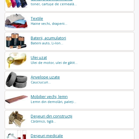
toner, cartușe de cerneală...
Textile
Haine vechi, draperii...
Baterii, acumulatori
Baterii auto, Li-Ion...
Ulei uzat
Ulei de motor, ulei de gătit...
Anvelope uzate
Cauciucuri...
Mobilier vechi, lemn
Lemn din demolări, paleți...
Deșeuri din construcții
Cărămizi, tiglă...
Deșeuri medicale