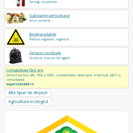
Seringi, recipente ...
Substanțe periculoase
Acizi, solvenți ...
Biodegradabile
Resturi vegetale, organice..
Deșeuri reziduale
Scutece, mucuri de țigară..
Contabilitate fără griji
Servicii pentru SRL, PFA și ONG: contabilitate, salarizare, e-Factura, SAF-T și
consultanță.
supercontabil.ro
Alte tipuri de deșeuri
Agricultura ecologică