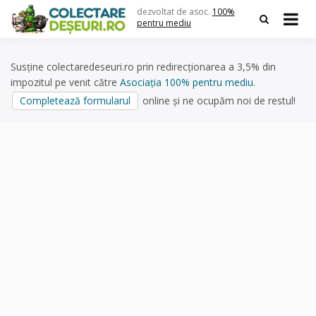
Skip
dezvoltat de asoc.
100%
to
pentru mediu
content
Susține colectaredeseuri.ro prin redirecționarea a 3,5% din
impozitul pe venit către
Asociația 100% pentru mediu
.
Completează formularul
online și ne ocupăm noi de restul!