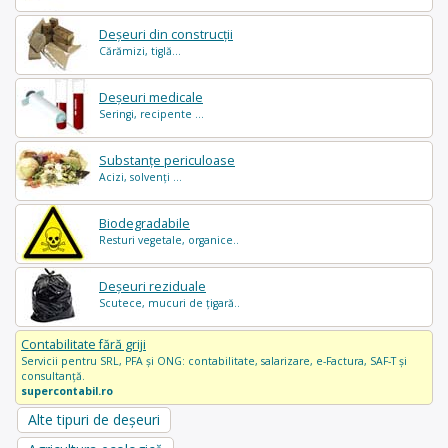
Deșeuri din construcții
Cărămizi, tiglă...
Deșeuri medicale
Seringi, recipente ...
Substanțe periculoase
Acizi, solvenți ...
Biodegradabile
Resturi vegetale, organice..
Deșeuri reziduale
Scutece, mucuri de țigară..
Contabilitate fără griji
Servicii pentru SRL, PFA și ONG: contabilitate, salarizare, e-Factura, SAF-T și
consultanță.
supercontabil.ro
Alte tipuri de deșeuri