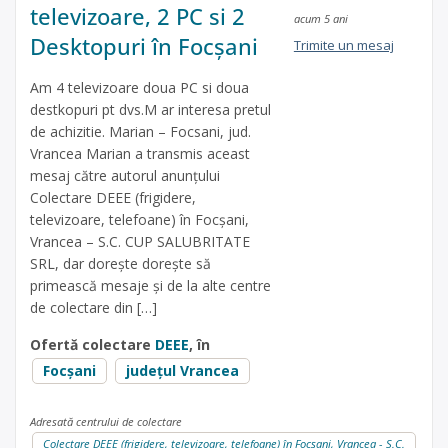
televizoare, 2 PC si 2
acum 5 ani
Desktopuri în Focșani
Trimite un mesaj
Am 4 televizoare doua PC si doua
destkopuri pt dvs.M ar interesa pretul
de achizitie. Marian – Focsani, jud.
Vrancea Marian a transmis aceast
mesaj către autorul anunțului
Colectare DEEE (frigidere,
televizoare, telefoane) în Focșani,
Vrancea – S.C. CUP SALUBRITATE
SRL, dar dorește dorește să
primească mesaje și de la alte centre
de colectare din […]
Ofertă colectare
DEEE
, în
Focșani
județul Vrancea
Adresată centrului de colectare
Colectare DEEE (frigidere, televizoare, telefoane) în Focșani, Vrancea - S.C.