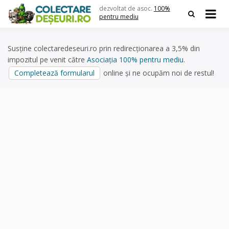
Skip
dezvoltat de asoc.
100%
to
pentru mediu
content
Susține colectaredeseuri.ro prin redirecționarea a 3,5% din
impozitul pe venit către
Asociația 100% pentru mediu
.
Completează formularul
online și ne ocupăm noi de restul!