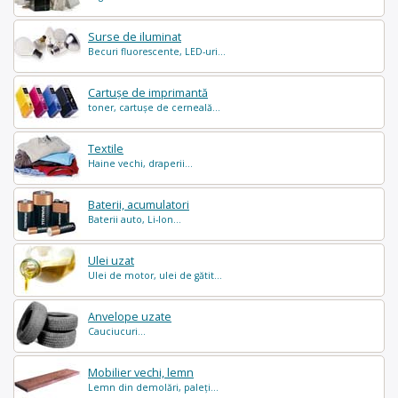
Surse de iluminat
Becuri fluorescente, LED-uri...
Cartușe de imprimantă
toner, cartușe de cerneală...
Textile
Haine vechi, draperii...
Baterii, acumulatori
Baterii auto, Li-Ion...
Ulei uzat
Ulei de motor, ulei de gătit...
Anvelope uzate
Cauciucuri...
Mobilier vechi, lemn
Lemn din demolări, paleți...