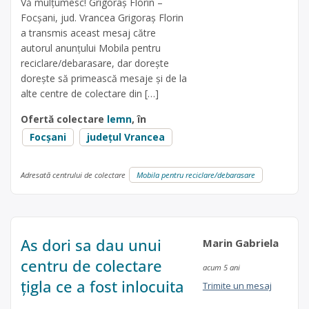
Vă mulțumesc! Grigoraș Florin –
Focșani, jud. Vrancea Grigoraș Florin
a transmis aceast mesaj către
autorul anunțului Mobila pentru
reciclare/debarasare, dar dorește
dorește să primească mesaje și de la
alte centre de colectare din […]
Ofertă colectare
lemn
, în
Focșani
județul Vrancea
Adresată centrului de colectare
Mobila pentru reciclare/debarasare
As dori sa dau unui
Marin Gabriela
centru de colectare
acum 5 ani
țigla ce a fost inlocuita
Trimite un mesaj