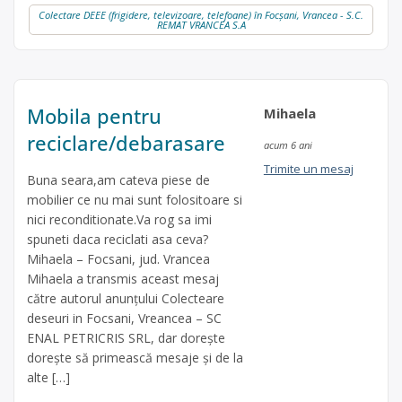
Colectare DEEE (frigidere, televizoare, telefoane) în Focșani, Vrancea - S.C.
REMAT VRANCEA S.A
Mobila pentru
Mihaela
reciclare/debarasare
acum 6 ani
Trimite un mesaj
Buna seara,am cateva piese de
mobilier ce nu mai sunt folositoare si
nici reconditionate.Va rog sa imi
spuneti daca reciclati asa ceva?
Mihaela – Focsani, jud. Vrancea
Mihaela a transmis aceast mesaj
către autorul anunțului Colecteare
deseuri in Focsani, Vreancea – SC
ENAL PETRICRIS SRL, dar dorește
dorește să primească mesaje și de la
alte […]