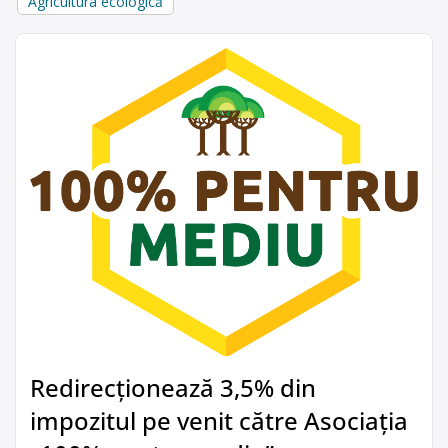
Agricultura ecologică
Redirecționează 3,5% din
impozitul pe venit către Asociația