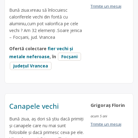
Trimite un mesaj
Bună ziua.vreau să înlocuiesc
caloriferele vechi din fontă cu
aluminiu,cum pot valorifica pe cele
vechi ? Am 32 elemenți .Soare jenica
– Focșani, jud. Vrancea
Ofertă colectare
fier vechi și
metale neferoase
, în
Focșani
județul Vrancea
Canapele vechi
Grigoraș Florin
acum 5 ani
Bună ziua, aș dori să știu dacă primiți
Trimite un mesaj
și canapele care nu mai sunt
folosibile și dacă primesc ceva pe ele.