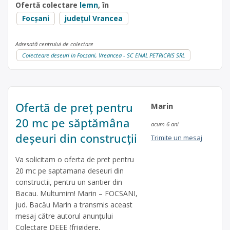
Ofertă colectare
lemn
, în
Focșani
județul Vrancea
Adresată centrului de colectare
Colecteare deseuri in Focsani, Vreancea - SC ENAL PETRICRIS SRL
Ofertă de preț pentru
Marin
20 mc pe săptămâna
acum 6 ani
deșeuri din construcții
Trimite un mesaj
Va solicitam o oferta de pret pentru
20 mc pe saptamana deseuri din
constructii, pentru un santier din
Bacau. Multumim! Marin – FOCSANI,
jud. Bacău Marin a transmis aceast
mesaj către autorul anunțului
Colectare DEEE (frigidere,