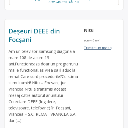
CUP SALUBRITATE SRL
Deșeuri DEEE din
Nitu
Focșani
acum 6 ani
Trimite un mesaj
Am un televizor Samsung diagonala
mare 108 de acum 13
ani.Functioneaza doar un program,nu
mai e functional,as vrea sa il aduc la
remat.Care sunt procedurile?Cu stima
si multumiri! Nitu – Focsani, jud.
Vrancea Nitu a transmis aceast
mesaj către autorul anunțului
Colectare DEEE (frigidere,
televizoare, telefoane) în Focșani,
Vrancea – S.C. REMAT VRANCEA S.A,
dar […]