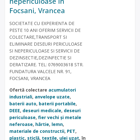
nepericuloase in
Focsani, Vrancea
SOCIETATE CU EXPERIENTA DE
PESTE 10 ANI OFERIM SERVICII DE
COLECTARE,TRANSPORT SI
ELIMINARE DESEURI PERICULOASE
SI NEPERICULOASE SI SERVICII DE
DEZINSECTIE,DEZINFECTIE SI
DERATIZARE. TEL: 0769003618 STR.
FUNDATURA VALCELE NR. 91,
FOCSANI, VRANCEA
Ofertă colectare
acumulatori
industriali
,
anvelope uzate
,
baterii auto
,
baterii portabile
,
DEEE
,
deseuri medicale
,
deseuri
periculoase
,
fier vechi și metale
neferoase
,
hârtie
,
lemn
,
materiale de constructii
,
PET
,
plastic
,
sticlă
,
textile
,
ulei uzat
, în