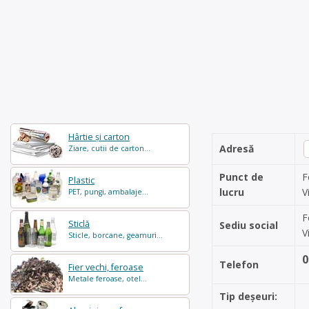
Hârtie și carton
Adresă
Ziare, cutii de carton...
Punct de
F
Plastic
lucru
V
PET, pungi, ambalaje...
F
Sticlă
Sediu social
V
Sticle, borcane, geamuri...
0
Telefon
Fier vechi, feroase
Metale feroase, otel...
Tip deșeuri: