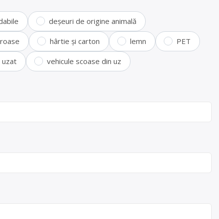
dabile
deșeuri de origine animală
feroase
hârtie și carton
lemn
PET
i uzat
vehicule scoase din uz