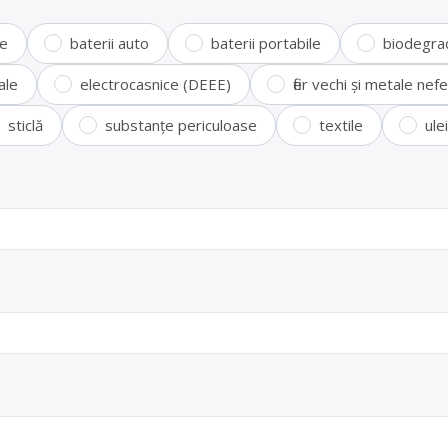
te
baterii auto
baterii portabile
biodegra
ale
electrocasnice (DEEE)
fier vechi și metale ne
sticlă
substanțe periculoase
textile
ule