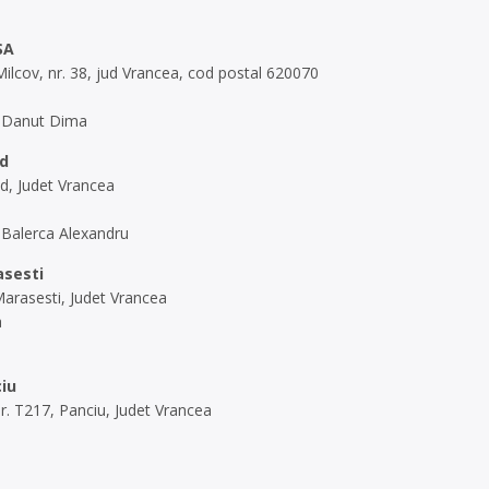
SA
Milcov, nr. 38, jud Vrancea, cod postal 620070
: Danut Dima
ud
jud, Judet Vrancea
 Balerca Alexandru
asesti
 Marasesti, Judet Vrancea
a
ciu
nr. T217, Panciu, Judet Vrancea