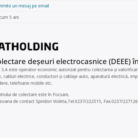
rimite un mesaj pe email
cum 5 ani
lectare deșeuri electrocasnice (DEEE) î
A este operator economic autorizat pentru colectarea și valorificarea
, cabluri electrice, conductori și cablaje auto, aparatură electrică, im
idere, telefoane mobile etc.
ntrului de colectare este în Focsani,
Persoana de contact Spiridon Violeta,Tel.0237/222515, Fax.0237/227126