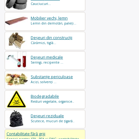
Cauciucuri...
Mobilier vechi, lemn
Lemn din demolări, paleți...
Deșeuri din construcții
Cărămizi, tiglă...
Deșeuri medicale
Seringi, recipente ...
Substanțe periculoase
Acizi, solvenți ...
Biodegradabile
Resturi vegetale, organice..
Deșeuri reziduale
Scutece, mucuri de țigară..
Contabilitate fără griji