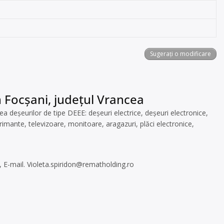
Sugerați o modificare
n Focșani, județul Vrancea
 deșeurilor de tipe DEEE: deșeuri electrice, deșeuri electronice,
primante, televizoare, monitoare, aragazuri, plăci electronice,
, E-mail.
Violeta.spiridon@rematholding.ro