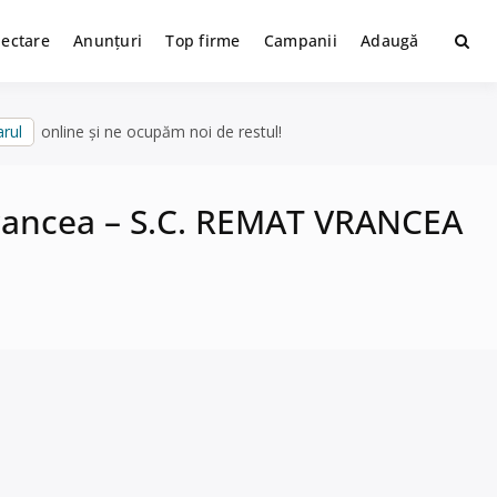
lectare
Anunțuri
Top firme
Campanii
Adaugă
rul
online și ne ocupăm noi de restul!
, Vrancea – S.C. REMAT VRANCEA