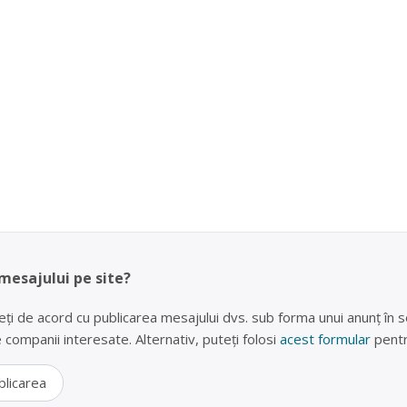
 mesajului pe site?
eți de acord cu publicarea mesajului dvs. sub forma unui anunț în se
lte companii interesate. Alternativ, puteți folosi
acest formular
pentr
blicarea