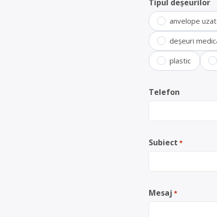
Tipul deșeurilor
anvelope uza
deșeuri medic
plastic
Telefon
Subiect
*
Mesaj
*