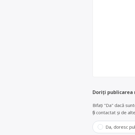
Doriți publicarea
Bifați "Da" dacă sunt
fiți contactat și de a
Da, doresc pu