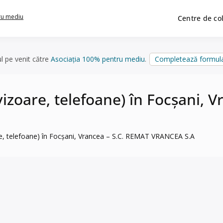
ru mediu
Centre de co
ul pe venit către
Asociația 100% pentru mediu
.
Completează formula
evizoare, telefoane) în Focșani
are, telefoane) în Focșani, Vrancea – S.C. REMAT VRANCEA S.A