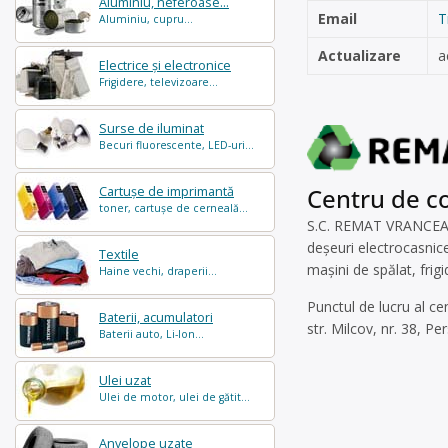
Aluminiu, neferoase...
Email
T
Aluminiu, cupru...
Actualizare
a
Electrice și electronice
Frigidere, televizoare...
Surse de iluminat
Becuri fluorescente, LED-uri...
Centru de co
Cartușe de imprimantă
toner, cartușe de cerneală...
S.C. REMAT VRANCEA S.
deșeuri electrocasnice
Textile
mașini de spălat, frig
Haine vechi, draperii...
Punctul de lucru al ce
Baterii, acumulatori
str. Milcov, nr. 38, 
Baterii auto, Li-Ion...
Ulei uzat
Ulei de motor, ulei de gătit...
Anvelope uzate