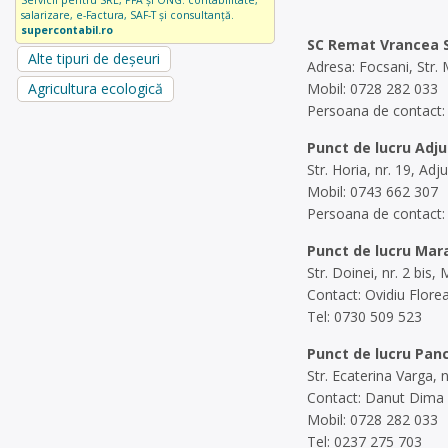
Servicii pentru SRL, PFA și ONG: contabilitate,
salarizare, e-Factura, SAF-T și consultanță.
supercontabil.ro
SC Remat Vrancea 
Alte tipuri de deșeuri
Adresa: Focsani, Str. 
Mobil: 0728 282 033
Agricultura ecologică
Persoana de contact
Punct de lucru Adj
Str. Horia, nr. 19, Ad
Mobil: 0743 662 307
Persoana de contact:
Punct de lucru Mar
Str. Doinei, nr. 2 bis,
Contact: Ovidiu Flore
Tel: 0730 509 523
Punct de lucru Pan
Str. Ecaterina Varga, 
Contact: Danut Dima
Mobil: 0728 282 033
Tel: 0237 275 703