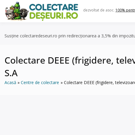
Skip
to
dezvoltat de asoc.
100% pent
content
Susține colectaredeseuri.ro prin redirecționarea a 3,5% din impozit
Colectare DEEE (frigidere, tel
S.A
Acasă
Centre de colectare
Colectare DEEE (frigidere, televizo