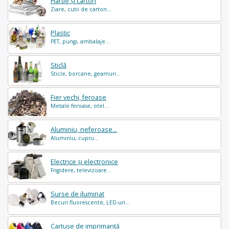
Hârtie și carton
Ziare, cutii de carton...
Plastic
PET, pungi, ambalaje...
Sticlă
Sticle, borcane, geamuri...
Fier vechi, feroase
Metale feroase, otel...
Aluminiu, neferoase...
Aluminiu, cupru...
Electrice și electronice
Frigidere, televizoare...
Surse de iluminat
Becuri fluorescente, LED-uri...
Cartușe de imprimantă