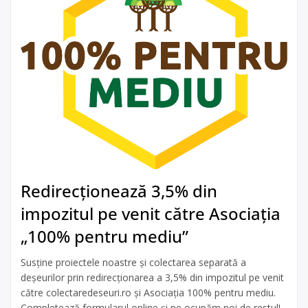
Redirecționează 3,5% din
impozitul pe venit către Asociația
„100% pentru mediu”
Susține proiectele noastre și colectarea separată a
deșeurilor prin redirecționarea a 3,5% din impozitul pe venit
către colectaredeseuri.ro și Asociația 100% pentru mediu.
Completează formularul online și ne ocupăm noi de restul!