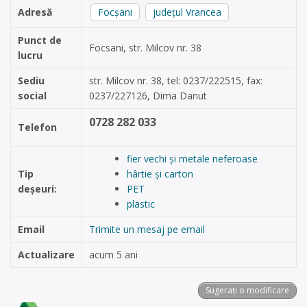
Adresă
Focșani
județul Vrancea
Punct de
Focsani, str. Milcov nr. 38
lucru
Sediu
str. Milcov nr. 38, tel: 0237/222515, fax:
social
0237/227126, Dima Danut
0728 282 033
Telefon
fier vechi și metale neferoase
Tip
hârtie și carton
deșeuri:
PET
plastic
Email
Trimite un mesaj pe email
Actualizare
acum 5 ani
Sugerați o modificare