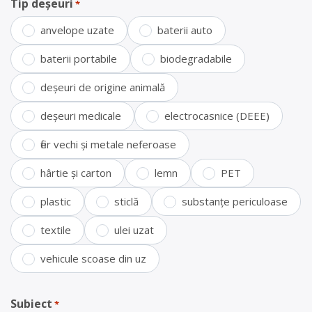
Tip deșeuri
*
anvelope uzate
baterii auto
baterii portabile
biodegradabile
deșeuri de origine animală
deșeuri medicale
electrocasnice (DEEE)
fier vechi și metale neferoase
hârtie și carton
lemn
PET
plastic
sticlă
substanțe periculoase
textile
ulei uzat
vehicule scoase din uz
Subiect
*