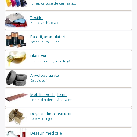
toner, cartușe de cerneală...
Textile
Haine vechi, draperii...
Baterii, acumulatori
Baterii auto, Li-Ion...
Ulei uzat
Ulei de motor, ulei de gătit...
Anvelope uzate
Cauciucuri...
Mobilier vechi, lemn
Lemn din demolări, paleți...
Deșeuri din construcții
Cărămizi, tiglă...
Deșeuri medicale