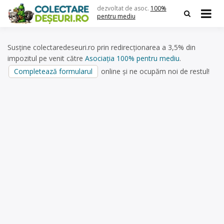
Skip
dezvoltat de asoc.
100%
to
pentru mediu
content
Susține colectaredeseuri.ro prin redirecționarea a 3,5% din
impozitul pe venit către
Asociația 100% pentru mediu
.
Completează formularul
online și ne ocupăm noi de restul!