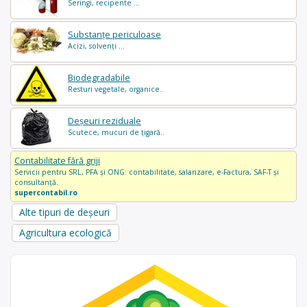
Seringi, recipente ...
Substanțe periculoase
Acizi, solvenți ...
Biodegradabile
Resturi vegetale, organice..
Deșeuri reziduale
Scutece, mucuri de țigară..
Contabilitate fără griji
Servicii pentru SRL, PFA și ONG: contabilitate, salarizare, e-Factura, SAF-T și
consultanță.
supercontabil.ro
Alte tipuri de deșeuri
Agricultura ecologică