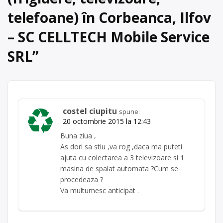
Centru de colectare
telefoane) în Corbeanca, Ilfov
electrocasnice (DEEE)
, în
Găneasa
Ilfov + București
– SC CELLTECH Mobile Service
județul Ilfov
SRL
”
costel ciupitu
spune:
20 octombrie 2015 la 12:43
Buna ziua ,
As dori sa stiu ,va rog ,daca ma puteti
ajuta cu colectarea a 3 televizoare si 1
masina de spalat automata ?Cum se
procedeaza ?
Va multumesc anticipat .