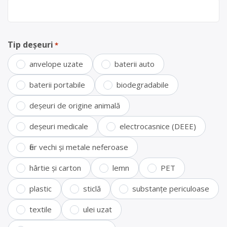
Tip deșeuri
*
anvelope uzate
baterii auto
baterii portabile
biodegradabile
deșeuri de origine animală
deșeuri medicale
electrocasnice (DEEE)
fier vechi și metale neferoase
hârtie și carton
lemn
PET
plastic
sticlă
substanțe periculoase
textile
ulei uzat