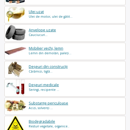
Ulei uzat
Ulei de motor, ulei de gătit...
Anvelope uzate
Cauciucuri...
Mobilier vechi, lemn
Lemn din demolări, paleți...
Deșeuri din construcții
Cărămizi, tiglă...
Deșeuri medicale
Seringi, recipente ...
Substanțe periculoase
Acizi, solvenți ...
Biodegradabile
Resturi vegetale, organice..