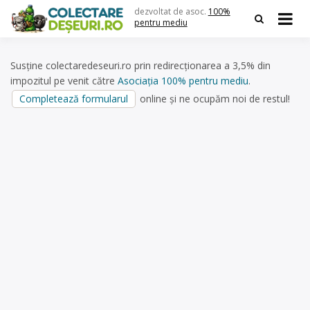
Skip
dezvoltat de asoc.
100%
to
pentru mediu
content
Susține colectaredeseuri.ro prin redirecționarea a 3,5% din
impozitul pe venit către
Asociația 100% pentru mediu
.
Completează formularul
online și ne ocupăm noi de restul!