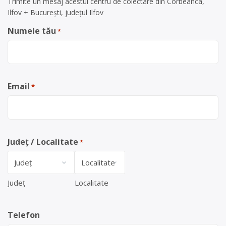
Trimite un mesaj acestui centru de colectare din Corbeanca,
Ilfov + București, județul Ilfov
Numele tău
*
Email
*
Județ / Localitate
*
Județ
Localitate
Telefon