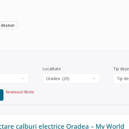
 deșeuri
Localitate
Tip deșe
Resetează filtrele
ctare calburi electrice Oradea – My World