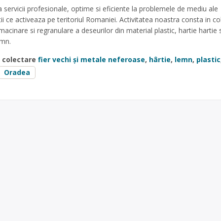
 servicii profesionale, optime si eficiente la problemele de mediu ale
ii ce activeaza pe teritoriul Romaniei. Activitatea noastra consta in co
macinare si regranulare a deseurilor din material plastic, hartie hartie s
emn.
e colectare
fier vechi și metale neferoase
,
hârtie
,
lemn
,
plastic
Oradea