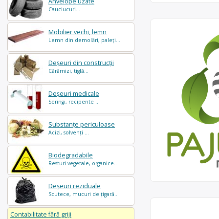
Anvelope uzate
Cauciucuri...
Mobilier vechi, lemn
Lemn din demolări, paleți...
Deșeuri din construcții
Cărămizi, tiglă...
Deșeuri medicale
Seringi, recipente ...
Substanțe periculoase
Acizi, solvenți ...
Biodegradabile
Resturi vegetale, organice..
Deșeuri reziduale
Scutece, mucuri de țigară..
Contabilitate fără griji