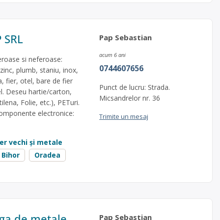
 SRL
Pap Sebastian
acum 6 ani
roase si neferoase:
0744607656
zinc, plumb, staniu, inox,
 fier, otel, bare de fier
Punct de lucru: Strada.
el. Deseu hartie/carton,
Micsandrelor nr. 36
lena, Folie, etc.), PETuri.
omponente electronice:
Trimite un mesaj
ier vechi și metale
 Bihor
Oradea
rga de metale
Pap Sebastian