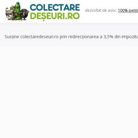
Skip
to
dezvoltat de asoc.
100% pent
content
Susține colectaredeseuri.ro prin redirecționarea a 3,5% din impozit