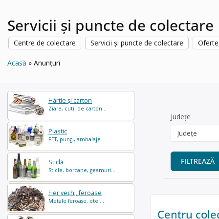
Servicii și puncte de colectare
Centre de colectare
Servicii și puncte de colectare
Oferte
Acasă
Anunțuri
Hârtie și carton
Ziare, cutii de carton...
Județe
Plastic
PET, pungi, ambalaje...
FILTREAZĂ
Sticlă
Sticle, borcane, geamuri...
Fier vechi, feroase
Metale feroase, otel...
Centru cole