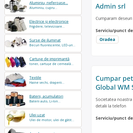
Aluminiu, neferoase...
Admin srl
Aluminiu, cupru...
Cumparam deseuri de
Electrice și electronice
Frigidere, televizoare...
Serviciu/punct d
Oradea
Surse de iluminat
Becuri fluorescente, LED-uri...
Cartușe de imprimantă
toner, cartușe de cerneală...
Cumpar pet 
Textile
Haine vechi, draperii...
Global WM 
Baterii, acumulatori
Societatea noastra 
Baterii auto, Li-Ion...
detalii la telefon
Ulei uzat
Serviciu/punct d
Ulei de motor, ulei de gătit...