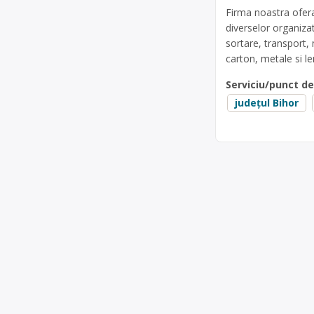
Firma noastra ofera
diverselor organizat
sortare, transport, 
carton, metale si l
Serviciu/punct d
județul Bihor