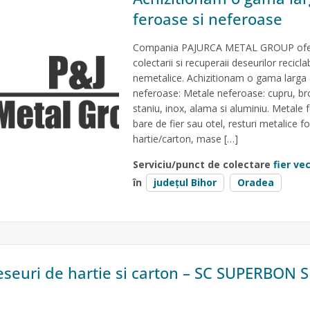
feroase si neferoase
Compania PAJURCA METAL GROUP ofera 
colectarii si recuperaii deseurilor recicla
nemetalice. Achizitionam o gama larga 
neferoase: Metale neferoase: cupru, bro
staniu, inox, alama si aluminiu. Metale fe
bare de fier sau otel, resturi metalice fo
hartie/carton, mase […]
Serviciu/punct de colectare
fier ve
în
județul Bihor
Oradea
seuri de hartie si carton – SC SUPERBON S