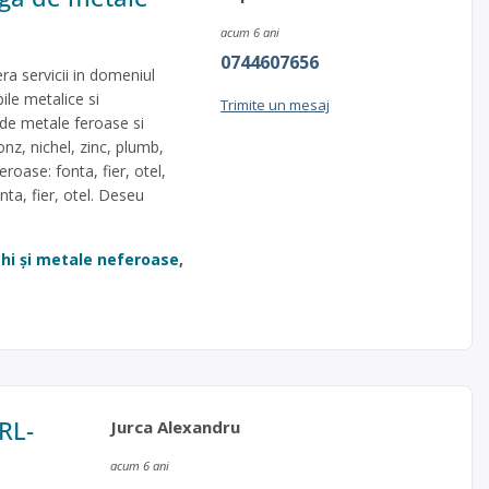
acum 6 ani
0744607656
servicii in domeniul
bile metalice si
Trimite un mesaj
de metale feroase si
nz, nichel, zinc, plumb,
roase: fonta, fier, otel,
nta, fier, otel. Deseu
chi și metale neferoase
,
RL-
Jurca Alexandru
acum 6 ani