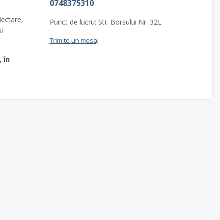
0748375310
lectare,
Punct de lucru: Str. Borsului Nr. 32L
i
Trimite un mesaj
, în