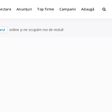
lectare
Anunțuri
Top firme
Campanii
Adaugă
rul
online și ne ocupăm noi de restul!