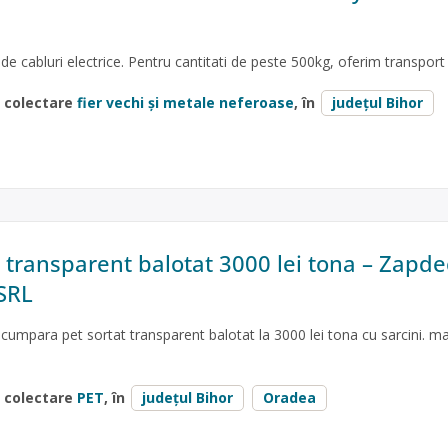
 cabluri electrice. Pentru cantitati de peste 500kg, oferim transport 
e colectare
fier vechi și metale neferoase
, în
județul Bihor
transparent balotat 3000 lei tona – Zapde
SRL
cumpara pet sortat transparent balotat la 3000 lei tona cu sarcini. m
e colectare
PET
, în
județul Bihor
Oradea