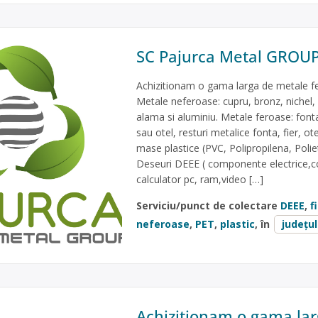
SC Pajurca Metal GROUP
Achizitionam o gama larga de metale fe
Metale neferoase: cupru, bronz, nichel, 
alama si aluminiu. Metale feroase: fonta,
sau otel, resturi metalice fonta, fier, ot
mase plastice (PVC, Polipropilena, Polieti
Deseuri DEEE ( componente electrice,c
calculator pc, ram,video […]
Serviciu/punct de colectare
DEEE
,
f
neferoase
,
PET
,
plastic
, în
județul
Achizitionam o gama la