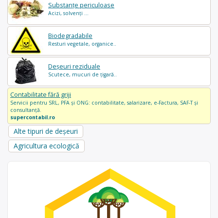
Substanțe periculoase
Acizi, solvenți ...
Biodegradabile
Resturi vegetale, organice..
Deșeuri reziduale
Scutece, mucuri de țigară..
Contabilitate fără griji
Servicii pentru SRL, PFA și ONG: contabilitate, salarizare, e-Factura, SAF-T și
consultanță.
supercontabil.ro
Alte tipuri de deșeuri
Agricultura ecologică