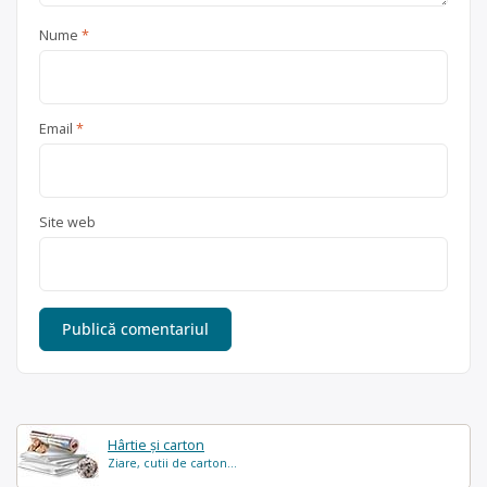
Nume
*
Email
*
Site web
Hârtie și carton
Ziare, cutii de carton...