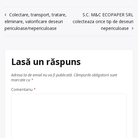
Ofertă colectare
plastic
, în
acum 6 ani
județul Bihor
Oradea
0761698999
Navigare
Colectare, transport, tratare,
S.C. M&C ECOPAPER SRL
eliminare, valorificare deseuri
colecteaza orice tip de deseuri
în
Trimite un mesaj
periculoase/nepericuloase
nepericuloase
articole
Lasă un răspuns
Adresa ta de email nu va fi publicată.
Câmpurile obligatorii sunt
marcate cu
*
Comentariu
*