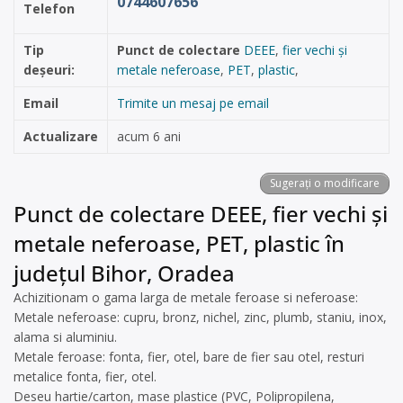
0744607656
Telefon
Tip
Punct de colectare
DEEE
,
fier vechi și
deșeuri:
metale neferoase
,
PET
,
plastic
,
Email
Trimite un mesaj pe email
Actualizare
acum 6 ani
Sugerați o modificare
Punct de colectare DEEE, fier vechi și
metale neferoase, PET, plastic în
județul Bihor, Oradea
Achizitionam o gama larga de metale feroase si neferoase:
Metale neferoase: cupru, bronz, nichel, zinc, plumb, staniu, inox,
alama si aluminiu.
Metale feroase: fonta, fier, otel, bare de fier sau otel, resturi
metalice fonta, fier, otel.
Deseu hartie/carton, mase plastice (PVC, Polipropilena,