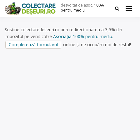
Skip
dezvoltat de asoc.
100%
to
pentru mediu
content
Susține colectaredeseuri.ro prin redirecționarea a 3,5% din
impozitul pe venit către
Asociația 100% pentru mediu
.
Completează formularul
online și ne ocupăm noi de restul!