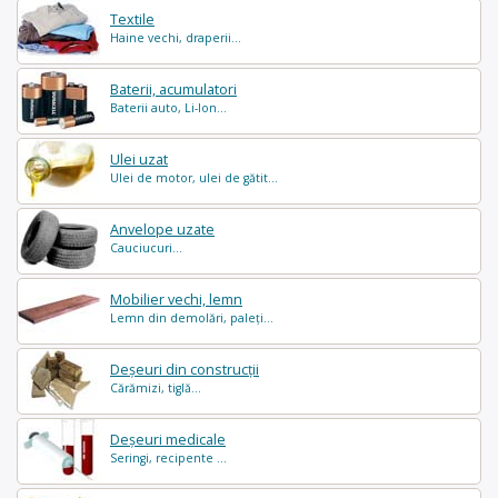
Textile
Haine vechi, draperii...
Baterii, acumulatori
Baterii auto, Li-Ion...
Ulei uzat
Ulei de motor, ulei de gătit...
Anvelope uzate
Cauciucuri...
Mobilier vechi, lemn
Lemn din demolări, paleți...
Deșeuri din construcții
Cărămizi, tiglă...
Deșeuri medicale
Seringi, recipente ...