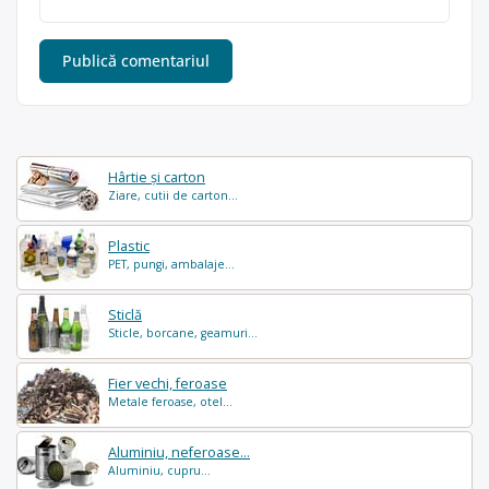
Hârtie și carton
Ziare, cutii de carton...
Plastic
PET, pungi, ambalaje...
Sticlă
Sticle, borcane, geamuri...
Fier vechi, feroase
Metale feroase, otel...
Aluminiu, neferoase...
Aluminiu, cupru...