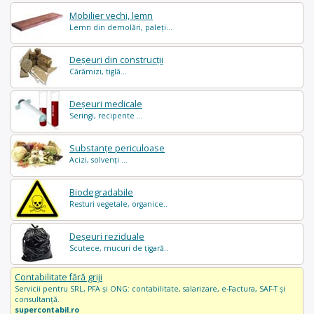
Mobilier vechi, lemn
Lemn din demolări, paleți...
Deșeuri din construcții
Cărămizi, tiglă...
Deșeuri medicale
Seringi, recipente ...
Substanțe periculoase
Acizi, solvenți ...
Biodegradabile
Resturi vegetale, organice..
Deșeuri reziduale
Scutece, mucuri de țigară..
Contabilitate fără griji
Servicii pentru SRL, PFA și ONG: contabilitate, salarizare, e-Factura, SAF-T și
consultanță.
supercontabil.ro