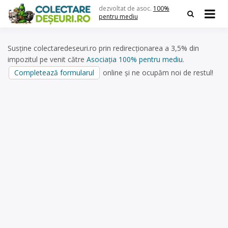
Skip
dezvoltat de asoc.
100%
to
pentru mediu
content
Susține colectaredeseuri.ro prin redirecționarea a 3,5% din
impozitul pe venit către
Asociația 100% pentru mediu
.
Completează formularul
online și ne ocupăm noi de restul!