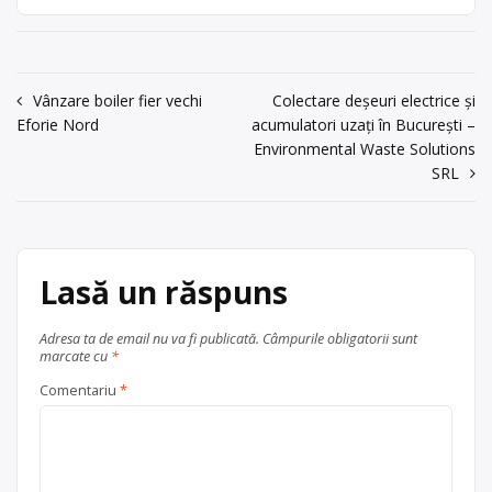
aluminiu, plumb) si acumulatori auto
Punct de lucru: str.
uzati de la persoane fizice si
Rotaresti DN,
persoane juridice. Detinem
nr.140, com.
autorizatie de mediu. Punct de lucru:
Bascov, jud. Arges
Navigare
Vânzare boiler fier vechi
Colectare deșeuri electrice și
comuna Bascov, strada Rotaresti
Eforie Nord
acumulatori uzați în București –
DN, nr. 140, judetul Arges (800 metri
acum 6 ani
în
de la sensul giratoriu de la iesirea din
Environmental Waste Solutions
Trimite un mesaj
articole
Pitesti spre Valcea, dupa Selena, pe
SRL
[…]
Ofertă colectare
baterii auto
,
fier
vechi și metale neferoase
, în
Lasă un răspuns
Bascov
județul Arges
Adresa ta de email nu va fi publicată.
Câmpurile obligatorii sunt
marcate cu
*
Comentariu
*