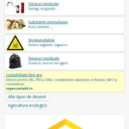
Deșeuri medicale
Seringi, recipente ...
Substanțe periculoase
Acizi, solvenți ...
Biodegradabile
Resturi vegetale, organice..
Deșeuri reziduale
Scutece, mucuri de țigară..
Contabilitate fără griji
Servicii pentru SRL, PFA și ONG: contabilitate, salarizare, e-Factura, SAF-T și
consultanță.
supercontabil.ro
Alte tipuri de deșeuri
Agricultura ecologică