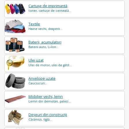
Cartușe de imprimantă
toner, cartușe de cerneală...
Textile
Haine vechi, draperii...
Baterii, acumulatori
Baterii auto, Li-Ion...
Ulei uzat
Ulei de motor, ulei de gătit...
Anvelope uzate
Cauciucuri...
Mobilier vechi, lemn
Lemn din demolări, paleți...
Deșeuri din construcții
Cărămizi, tiglă...