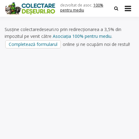
Skip
dezvoltat de asoc.
100%
to
pentru mediu
content
Susține colectaredeseuri.ro prin redirecționarea a 3,5% din
impozitul pe venit către
Asociația 100% pentru mediu
.
Completează formularul
online și ne ocupăm noi de restul!