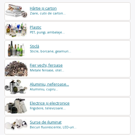
Hârtie și carton
Ziare, cutii de carton...
Plastic
PET, pungi, ambalaje...
Sticlă
Sticle, borcane, geamuri...
Fier vechi, feroase
Metale feroase, otel...
Aluminiu, neferoase...
Aluminiu, cupru...
Electrice și electronice
Frigidere, televizoare...
Surse de iluminat
Becuri fluorescente, LED-uri...