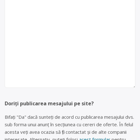
Doriți publicarea mesajului pe site?
Bifați "Da" dacă sunteți de acord cu publicarea mesajului dvs.
sub forma unui anunț în secțiunea cu cereri de oferte. În felul
acesta veți avea ocazia să fiți contactat și de alte companii
interesate. Alternativ, puteți folosi
acest formular
pentru