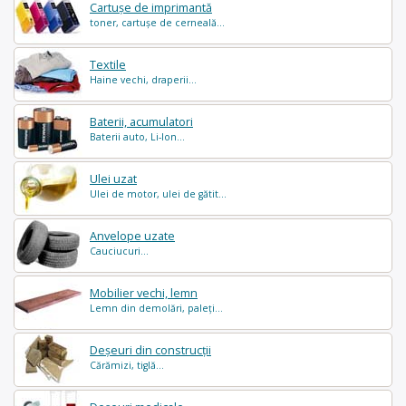
Cartușe de imprimantă
toner, cartușe de cerneală...
Textile
Haine vechi, draperii...
Baterii, acumulatori
Baterii auto, Li-Ion...
Ulei uzat
Ulei de motor, ulei de gătit...
Anvelope uzate
Cauciucuri...
Mobilier vechi, lemn
Lemn din demolări, paleți...
Deșeuri din construcții
Cărămizi, tiglă...