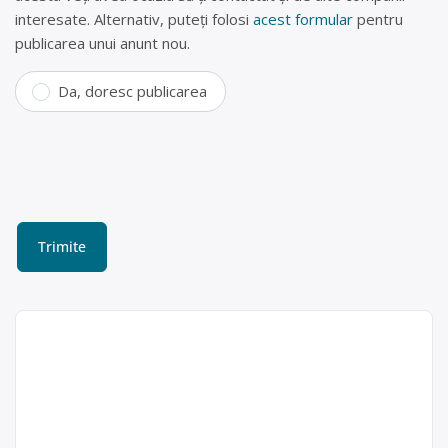
interesate. Alternativ, puteți folosi
acest formular
pentru
publicarea unui anunt nou.
Da, doresc publicarea
Colectare si eliminare
deseuri medicale, Bucuresti
– Eco Neutralizare Grindasi
Va putem prelua in vederea eliminarii
Dumitrache
: -deseuri medicale -deseuri din
Florin