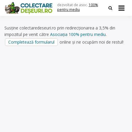
Skip
dezvoltat de asoc.
100%
to
pentru mediu
content
Susține colectaredeseuri.ro prin redirecționarea a 3,5% din
impozitul pe venit către
Asociația 100% pentru mediu
.
Completează formularul
online și ne ocupăm noi de restul!