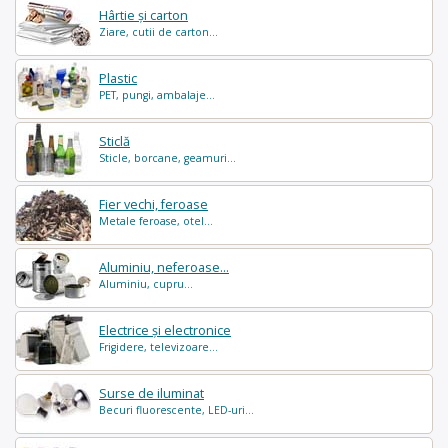
Hârtie și carton
Ziare, cutii de carton...
Plastic
PET, pungi, ambalaje...
Sticlă
Sticle, borcane, geamuri...
Fier vechi, feroase
Metale feroase, otel...
Aluminiu, neferoase...
Aluminiu, cupru...
Electrice și electronice
Frigidere, televizoare...
Surse de iluminat
Becuri fluorescente, LED-uri...