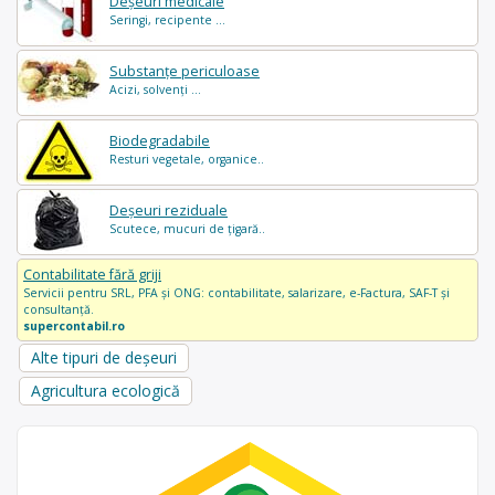
Deșeuri medicale
Seringi, recipente ...
Substanțe periculoase
Acizi, solvenți ...
Biodegradabile
Resturi vegetale, organice..
Deșeuri reziduale
Scutece, mucuri de țigară..
Contabilitate fără griji
Servicii pentru SRL, PFA și ONG: contabilitate, salarizare, e-Factura, SAF-T și
consultanță.
supercontabil.ro
Alte tipuri de deșeuri
Agricultura ecologică