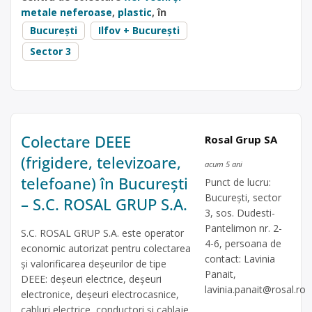
metale neferoase
,
plastic
, în
București
Ilfov + București
Sector 3
Colectare DEEE
Rosal Grup SA
(frigidere, televizoare,
acum 5 ani
telefoane) în București
Punct de lucru:
Bucureşti, sector
– S.C. ROSAL GRUP S.A.
3, sos. Dudesti-
Pantelimon nr. 2-
S.C. ROSAL GRUP S.A. este operator
4-6, persoana de
economic autorizat pentru colectarea
contact: Lavinia
și valorificarea deșeurilor de tipe
Panait,
DEEE: deșeuri electrice, deșeuri
lavinia.panait@rosal.ro
electronice, deșeuri electrocasnice,
cabluri electrice, conductori și cablaje