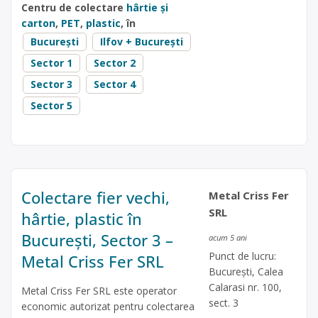
Centru de colectare
hârtie și
carton
,
PET
,
plastic
, în
București
Ilfov + București
Sector 1
Sector 2
Sector 3
Sector 4
Sector 5
Colectare fier vechi,
Metal Criss Fer
SRL
hârtie, plastic în
București, Sector 3 –
acum 5 ani
Punct de lucru:
Metal Criss Fer SRL
București, Calea
Calarasi nr. 100,
Metal Criss Fer SRL este operator
sect. 3
economic autorizat pentru colectarea