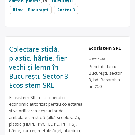
carton
,
plastic
, în
București
Ilfov + București
Sector 3
Colectare sticlă,
Ecosistem SRL
plastic, hârtie, fier
acum 5 ani
vechi și lemn în
Punct de lucru:
București, sector
București, Sector 3 –
3, bd. Basarabia
Ecosistem SRL
nr. 250
Ecosistem SRL este operator
economic autorizat pentru colectarea
și valorificarea deșeurilor de
ambalaje din sticlă (albă și colorată),
plastic (HDPE, PVC, LDPE, PP, PS),
hârtie, carton, metale (oțel, aluminiu,