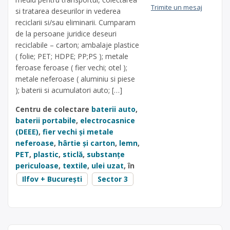
Trimite un mesaj
si tratarea deseurilor in vederea
reciclarii si/sau eliminarii. Cumparam
de la persoane juridice deseuri
reciclabile – carton; ambalaje plastice
( folie; PET; HDPE; PP;PS ); metale
feroase feroase ( fier vechi; otel );
metale neferoase ( aluminiu si piese
); baterii si acumulatori auto; […]
Centru de colectare
baterii auto
,
baterii portabile
,
electrocasnice
(DEEE)
,
fier vechi și metale
neferoase
,
hârtie și carton
,
lemn
,
PET
,
plastic
,
sticlă
,
substanțe
periculoase
,
textile
,
ulei uzat
, în
Ilfov + București
Sector 3