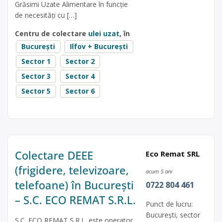
Grăsimi Uzate Alimentare în funcție
de necesități cu […]
Centru de colectare
ulei uzat
, în
București
Ilfov + București
Sector 1
Sector 2
Sector 3
Sector 4
Sector 5
Sector 6
Colectare DEEE
Eco Remat SRL
(frigidere, televizoare,
acum 5 ani
telefoane) în București
0722 804 461
– S.C. ECO REMAT S.R.L.
Punct de lucru:
Bucureşti, sector
S.C. ECO REMAT S.R.L. este operator