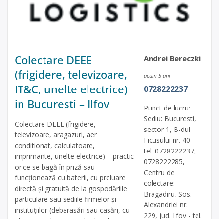
Colectare DEEE
Andrei Bereczki
(frigidere, televizoare,
acum 5 ani
IT&C, unelte electrice)
0728222237
in Bucuresti – Ilfov
Punct de lucru:
Sediu: Bucuresti,
Colectare DEEE (frigidere,
sector 1, B-dul
televizoare, aragazuri, aer
Ficusului nr. 40 -
conditionat, calculatoare,
tel. 0728222237,
imprimante, unelte electrice) – practic
0728222285,
orice se bagă în priză sau
Centru de
funcționează cu baterii, cu preluare
colectare:
directă și gratuită de la gospodăriile
Bragadiru, Sos.
particulare sau sediile firmelor și
Alexandriei nr.
instituțiilor (debarasări sau casări, cu
229, jud. Ilfov - tel.