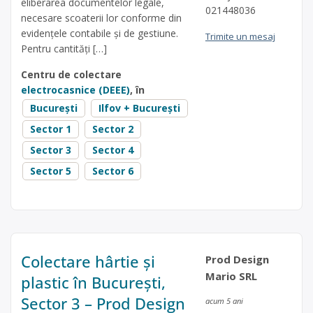
eliberarea documentelor legale,
021448036
necesare scoaterii lor conforme din
evidențele contabile și de gestiune.
Trimite un mesaj
Pentru cantități […]
Centru de colectare
electrocasnice (DEEE)
, în
București
Ilfov + București
Sector 1
Sector 2
Sector 3
Sector 4
Sector 5
Sector 6
Colectare hârtie și
Prod Design
Mario SRL
plastic în București,
Sector 3 – Prod Design
acum 5 ani