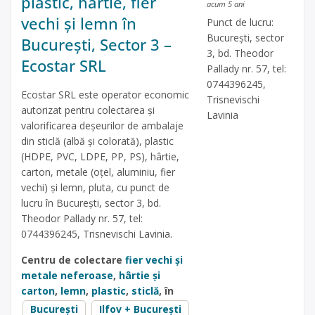
plastic, hârtie, fier
acum 5 ani
vechi și lemn în
Punct de lucru:
București, sector
București, Sector 3 –
3, bd. Theodor
Ecostar SRL
Pallady nr. 57, tel:
0744396245,
Ecostar SRL este operator economic
Trisnevischi
autorizat pentru colectarea și
Lavinia
valorificarea deșeurilor de ambalaje
din sticlă (albă și colorată), plastic
(HDPE, PVC, LDPE, PP, PS), hârtie,
carton, metale (oțel, aluminiu, fier
vechi) și lemn, pluta, cu punct de
lucru în București, sector 3, bd.
Theodor Pallady nr. 57, tel:
0744396245, Trisnevischi Lavinia.
Centru de colectare
fier vechi și
metale neferoase
,
hârtie și
carton
,
lemn
,
plastic
,
sticlă
, în
București
Ilfov + București