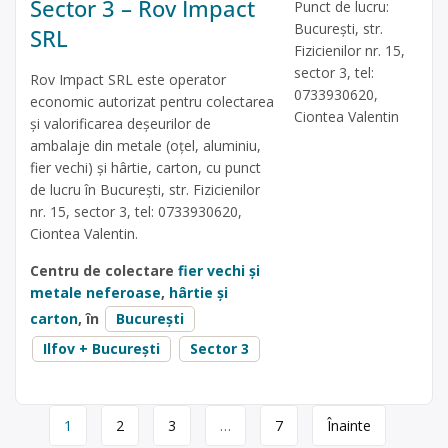
Sector 3 – Rov Impact
Punct de lucru:
București, str.
SRL
Fizicienilor nr. 15,
sector 3, tel:
Rov Impact SRL este operator
0733930620,
economic autorizat pentru colectarea
Ciontea Valentin
și valorificarea deșeurilor de
ambalaje din metale (oțel, aluminiu,
fier vechi) și hârtie, carton, cu punct
de lucru în București, str. Fizicienilor
nr. 15, sector 3, tel: 0733930620,
Ciontea Valentin.
Centru de colectare
fier vechi și
metale neferoase
,
hârtie și
carton
, în
București
Ilfov + București
Sector 3
Page
1
2
3
…
7
Înainte