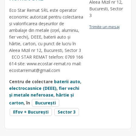
Aleea Mizil nr 12,
Bucuresti, Sector
Eco Star Remat SRL este operator
3
economic autorizat pentru colectarea
și valorificarea deșeurilor de
Trimite un mesaj
ambalaje din metale (oțel, aluminiu,
fier vechi), DEEE, baterii auto și
hârtie, carton, cu punct de lucru în
Aleea Mizil nr 12, Bucuresti, Sector 3
ECO STAR REMAT telefon: 0769 166
614 site: www.ecostar-remat.ro mail:
ecostarremat@gmail.com
Centru de colectare
baterii auto
,
electrocasnice (DEEE)
,
fier vechi
și metale neferoase
,
hârtie și
carton
, în
București
Ilfov + București
Sector 3