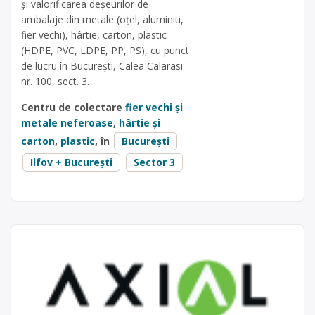
și valorificarea deșeurilor de
ambalaje din metale (oțel, aluminiu,
fier vechi), hârtie, carton, plastic
(HDPE, PVC, LDPE, PP, PS), cu punct
de lucru în București, Calea Calarasi
nr. 100, sect. 3.
Centru de colectare
fier vechi și
metale neferoase
,
hârtie și
carton
,
plastic
, în
București
Ilfov + București
Sector 3