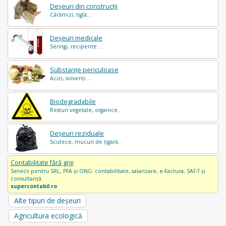
Deșeuri din construcții
Cărămizi, tiglă...
Deșeuri medicale
Seringi, recipente ...
Substanțe periculoase
Acizi, solvenți ...
Biodegradabile
Resturi vegetale, organice..
Deșeuri reziduale
Scutece, mucuri de țigară..
Contabilitate fără griji
Servicii pentru SRL, PFA și ONG: contabilitate, salarizare, e-Factura, SAF-T și
consultanță.
supercontabil.ro
Alte tipuri de deșeuri
Agricultura ecologică