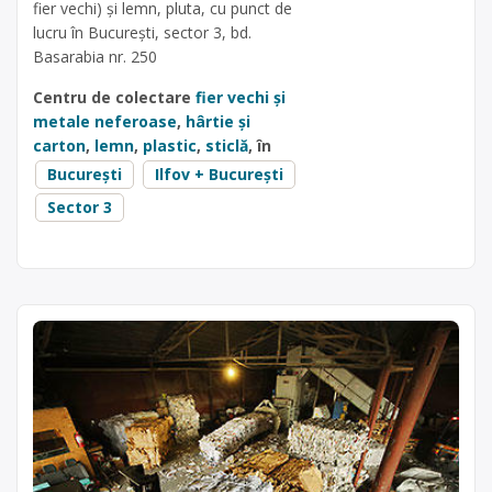
fier vechi) și lemn, pluta, cu punct de
lucru în București, sector 3, bd.
Basarabia nr. 250
Centru de colectare
fier vechi și
metale neferoase
,
hârtie și
carton
,
lemn
,
plastic
,
sticlă
, în
București
Ilfov + București
Sector 3