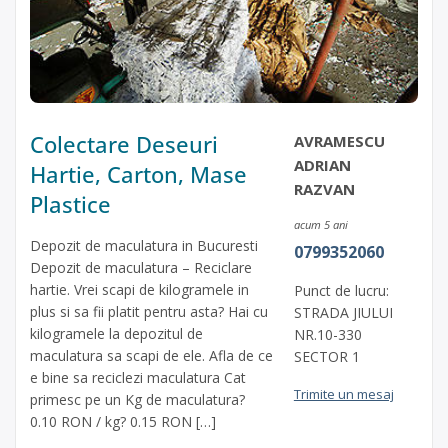
Colectare Deseuri
AVRAMESCU
ADRIAN
Hartie, Carton, Mase
RAZVAN
Plastice
acum 5 ani
Depozit de maculatura in Bucuresti
0799352060
Depozit de maculatura – Reciclare
hartie. Vrei scapi de kilogramele in
Punct de lucru:
plus si sa fii platit pentru asta? Hai cu
STRADA JIULUI
kilogramele la depozitul de
NR.10-330
maculatura sa scapi de ele. Afla de ce
SECTOR 1
e bine sa reciclezi maculatura Cat
Trimite un mesaj
primesc pe un Kg de maculatura?
0.10 RON / kg? 0.15 RON […]