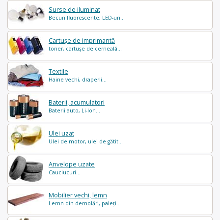
Surse de iluminat
Becuri fluorescente, LED-uri...
Cartușe de imprimantă
toner, cartușe de cerneală...
Textile
Haine vechi, draperii...
Baterii, acumulatori
Baterii auto, Li-Ion...
Ulei uzat
Ulei de motor, ulei de gătit...
Anvelope uzate
Cauciucuri...
Mobilier vechi, lemn
Lemn din demolări, paleți...