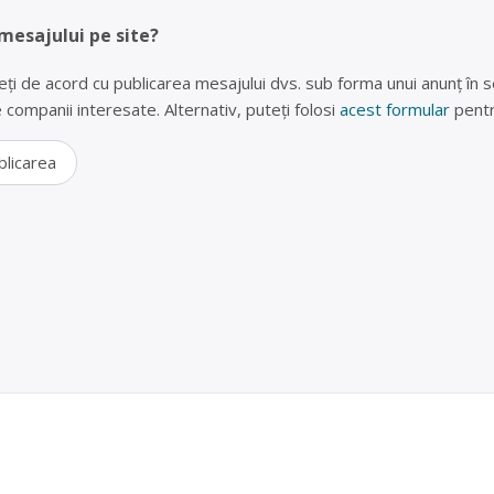
 mesajului pe site?
eți de acord cu publicarea mesajului dvs. sub forma unui anunț în se
lte companii interesate. Alternativ, puteți folosi
acest formular
pentr
blicarea
uri de plastic PP, PE, HDPE în Chiajna – ROSELLI P
titati mici sau mari urmatoarele deseuri: navete bere/suc/apa/paine: 