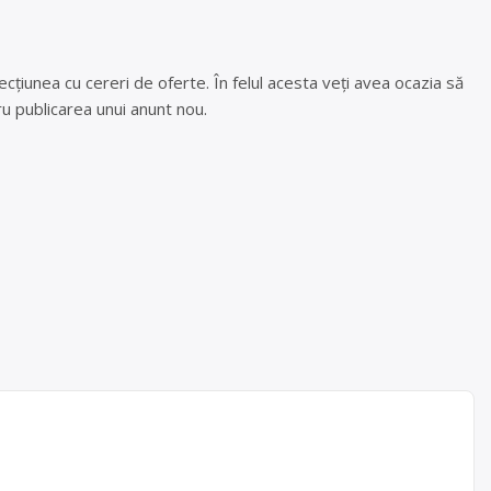
cțiunea cu cereri de oferte. În felul acesta veți avea ocazia să
u publicarea unui anunt nou.
ROD
1300