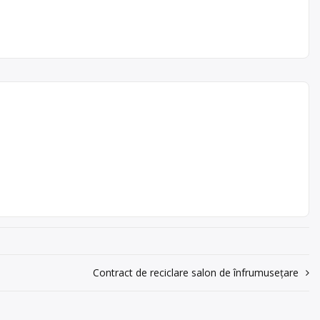
avem 19
 Pentru
100 kg
Contract de reciclare salon de înfrumusețare