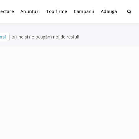
lectare
Anunțuri
Top firme
Campanii
Adaugă
rul
online și ne ocupăm noi de restul!