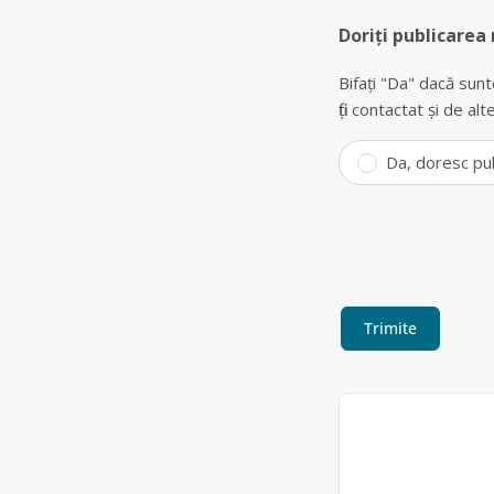
Doriți publicarea
Bifați "Da" dacă sunt
fiți contactat și de a
Da, doresc pu
Colectare deșe
COM SRL
Achizitionam in can