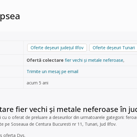
opsea
Oferte deșeuri județul Ilfov
Oferte deșeuri Tunari
Ofertă colectare
fier vechi și metale neferoase
,
Trimite un mesaj pe email
acum 5 ani
are fier vechi și metale neferoase în jud
i cu o oferat de preluare a deseurilor din urmatoarele gategorii: feroas
te pe Soseaua de Centura Bucuresti nr 11, Tunari, Jud Ilfov.
s oferta Dvs.