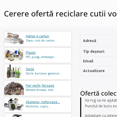
Cerere ofertă reciclare cutii v
Hârtie și carton
Adresă
Ziare, cutii de carton...
Tip deșeuri:
Plastic
PET, pungi, ambalaje...
Email
Sticlă
Actualizare
Sticle, borcane, geamuri...
Fier vechi, feroase
Metale feroase, otel...
Ofertă colect
Va rog sa ne ajutat
Aluminiu, neferoase...
Punctul de lucru es
Aluminiu, cupru...
Asteptam cu intere