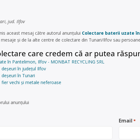
i, jud. Ilfov
mis aceast mesaj către autorul anunțului
Colectare baterii uzate 
mesaje și de la alte centre de colectare din Tunari/Ilfov sau persoane
lectare care credem că ar putea răspun
uzate în Pantelimon, Ilfov - MONBAT RECYCLING SRL
deșeuri în județul Ilfov
 deșeuri în Tunari
 fier vechi și metale neferoase
rului anunţului
Email
*