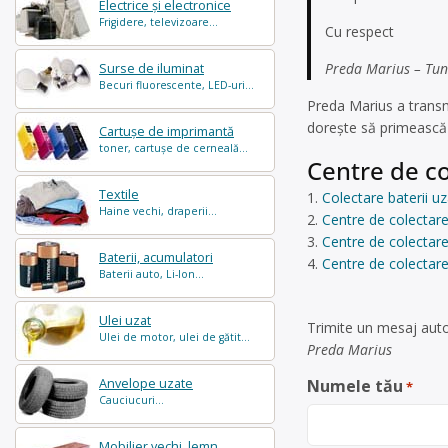
Electrice și electronice
Frigidere, televizoare...
Cu respect
Preda Marius – Tunar
Surse de iluminat
Becuri fluorescente, LED-uri...
Preda Marius a trans
dorește să primească 
Cartușe de imprimantă
toner, cartușe de cerneală...
Centre de co
Textile
Colectare baterii 
Haine vechi, draperii...
Centre de colectare 
Centre de colectare
Baterii, acumulatori
Centre de colectare
Baterii auto, Li-Ion...
Ulei uzat
Trimite un mesaj auto
Ulei de motor, ulei de gătit...
Preda Marius
Anvelope uzate
Numele tău
*
Cauciucuri...
Mobilier vechi, lemn