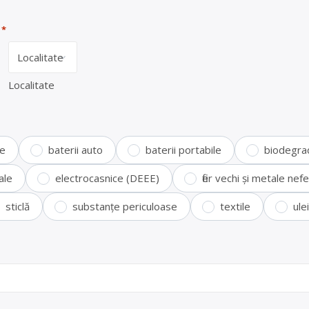
*
Localitate
te
baterii auto
baterii portabile
biodegra
ale
electrocasnice (DEEE)
fier vechi și metale ne
sticlă
substanțe periculoase
textile
ule