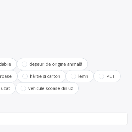
dabile
deșeuri de origine animală
feroase
hârtie și carton
lemn
PET
i uzat
vehicule scoase din uz