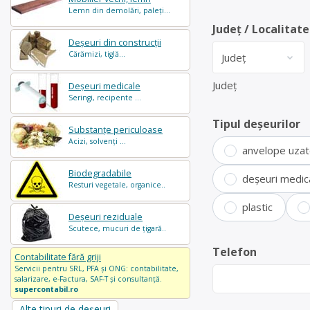
Lemn din demolări, paleți...
Județ / Localitate
Deșeuri din construcții
Cărămizi, tiglă...
Județ
Deșeuri medicale
Seringi, recipente ...
Tipul deșeurilor
Substanțe periculoase
Acizi, solvenți ...
anvelope uza
Biodegradabile
deșeuri medic
Resturi vegetale, organice..
plastic
Deșeuri reziduale
Scutece, mucuri de țigară..
Telefon
Contabilitate fără griji
Servicii pentru SRL, PFA și ONG: contabilitate,
salarizare, e-Factura, SAF-T și consultanță.
supercontabil.ro
Alte tipuri de deșeuri