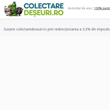
Skip
to
dezvoltat de asoc.
100% pent
content
Susține colectaredeseuri.ro prin redirecționarea a 3,5% din impozit