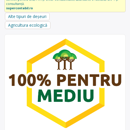
consultanță.
supercontabil.ro
Alte tipuri de deșeuri
Agricultura ecologică