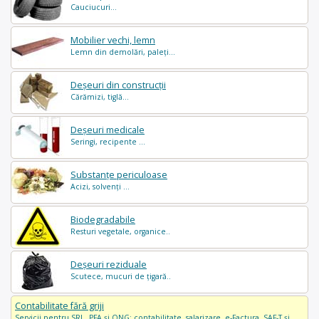
Cauciucuri...
Mobilier vechi, lemn
Lemn din demolări, paleți...
Deșeuri din construcții
Cărămizi, tiglă...
Deșeuri medicale
Seringi, recipente ...
Substanțe periculoase
Acizi, solvenți ...
Biodegradabile
Resturi vegetale, organice..
Deșeuri reziduale
Scutece, mucuri de țigară..
Contabilitate fără griji
Servicii pentru SRL, PFA și ONG: contabilitate, salarizare, e-Factura, SAF-T și