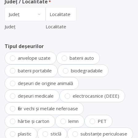
Județ / Localitate
*
Județ
Localitate
Tipul deșeurilor
anvelope uzate
baterii auto
baterii portabile
biodegradabile
deșeuri de origine animală
deșeuri medicale
electrocasnice (DEEE)
fier vechi și metale neferoase
hârtie și carton
lemn
PET
plastic
sticlă
substanțe periculoase