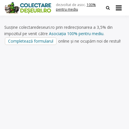
Skip
dezvoltat de asoc.
100%
to
pentru mediu
content
Susține colectaredeseuri.ro prin redirecționarea a 3,5% din
impozitul pe venit către
Asociația 100% pentru mediu
.
Completează formularul
online și ne ocupăm noi de restul!