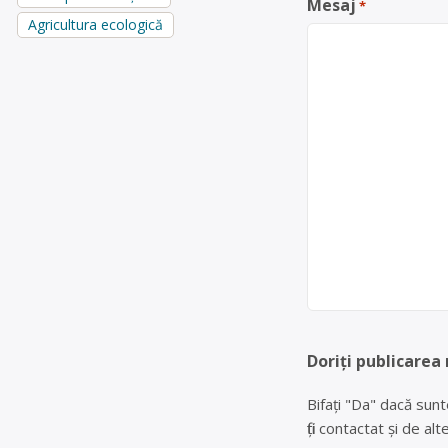
Mesaj
*
Agricultura ecologică
Doriți publicarea
Bifați "Da" dacă sunt
fiți contactat și de a