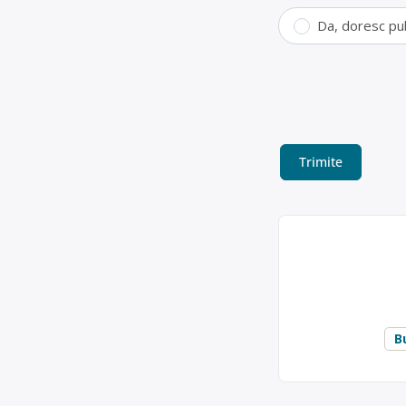
Da, doresc pu
Colectare fier
Cumpara fier vechi 
bucurestiului pentru
Inter Olidei SRL
Punct de colecta
acum 6 ani
neferoase
, în
B
0730851319
Trimite un mesaj