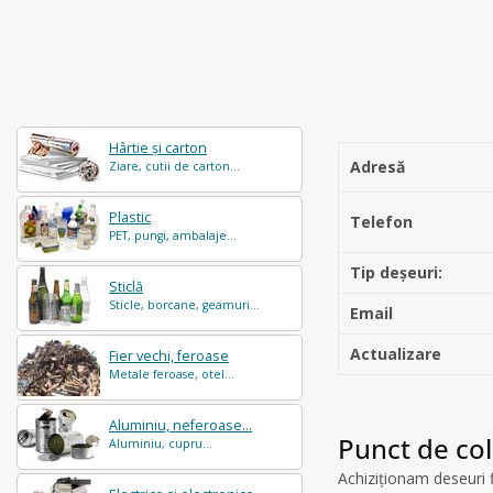
Hârtie și carton
Adresă
Ziare, cutii de carton...
Plastic
Telefon
PET, pungi, ambalaje...
Tip deșeuri:
Sticlă
Sticle, borcane, geamuri...
Email
Actualizare
Fier vechi, feroase
Metale feroase, otel...
Aluminiu, neferoase...
Punct de col
Aluminiu, cupru...
Achiziționam deseuri f