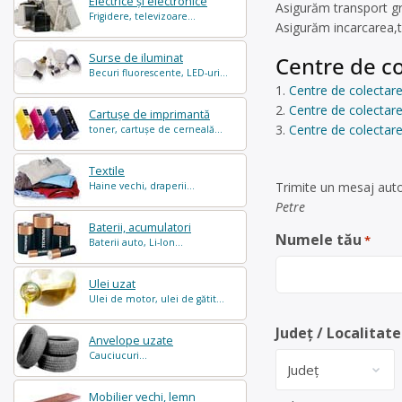
Electrice și electronice
Asigurăm transport gr
Frigidere, televizoare...
Asigurăm incarcarea,t
Surse de iluminat
Centre de co
Becuri fluorescente, LED-uri...
Centre de colectare
Centre de colectare 
Cartușe de imprimantă
Centre de colectare
toner, cartușe de cerneală...
Textile
Trimite un mesaj auto
Haine vechi, draperii...
Petre
Baterii, acumulatori
Numele tău
*
Baterii auto, Li-Ion...
Ulei uzat
Ulei de motor, ulei de gătit...
Județ / Localitate
Anvelope uzate
Cauciucuri...
Mobilier vechi, lemn