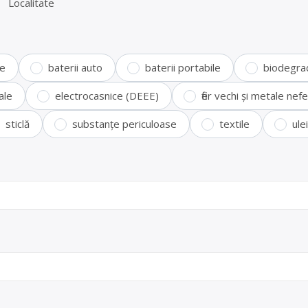
Localitate
te
baterii auto
baterii portabile
biodegra
ale
electrocasnice (DEEE)
fier vechi și metale ne
sticlă
substanțe periculoase
textile
ule