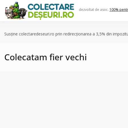
Skip
to
dezvoltat de asoc.
100% pent
content
Susține colectaredeseuri.ro prin redirecționarea a 3,5% din impozit
Colecatam fier vechi