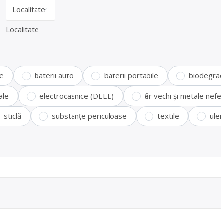
Localitate
te
baterii auto
baterii portabile
biodegra
ale
electrocasnice (DEEE)
fier vechi și metale ne
sticlă
substanțe periculoase
textile
ule