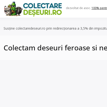
Skip
to
dezvoltat de asoc.
100% pent
content
Susține colectaredeseuri.ro prin redirecționarea a 3,5% din impozit
Colectam deseuri feroase si n