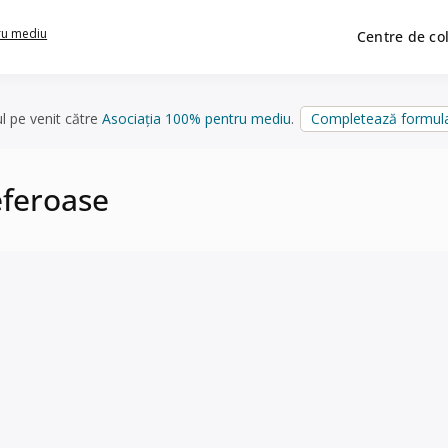
ru mediu
Centre de co
ul pe venit către
Asociația 100% pentru mediu
.
Completează formula
eferoase