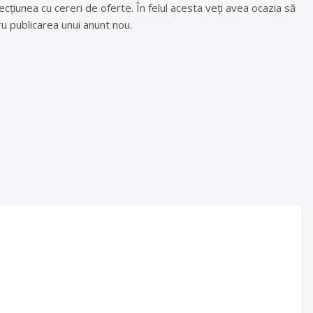
cțiunea cu cereri de oferte. În felul acesta veți avea ocazia să
u publicarea unui anunt nou.
e: – PET
)- HDPE
c.- PVC
tc.-