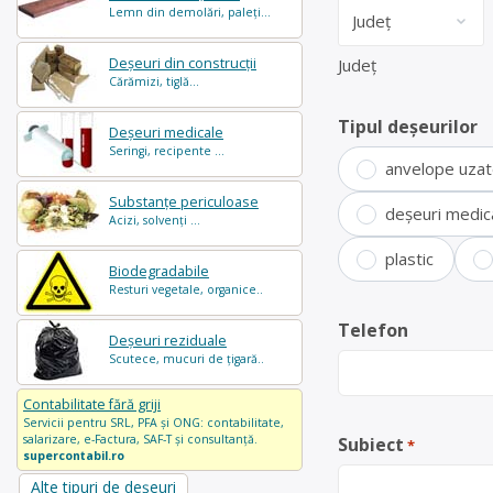
Lemn din demolări, paleți...
Deșeuri din construcții
Județ
Cărămizi, tiglă...
Tipul deșeurilor
Deșeuri medicale
Seringi, recipente ...
anvelope uza
Substanțe periculoase
deșeuri medic
Acizi, solvenți ...
plastic
Biodegradabile
Resturi vegetale, organice..
Telefon
Deșeuri reziduale
Scutece, mucuri de țigară..
Contabilitate fără griji
Servicii pentru SRL, PFA și ONG: contabilitate,
salarizare, e-Factura, SAF-T și consultanță.
Subiect
*
supercontabil.ro
Alte tipuri de deșeuri