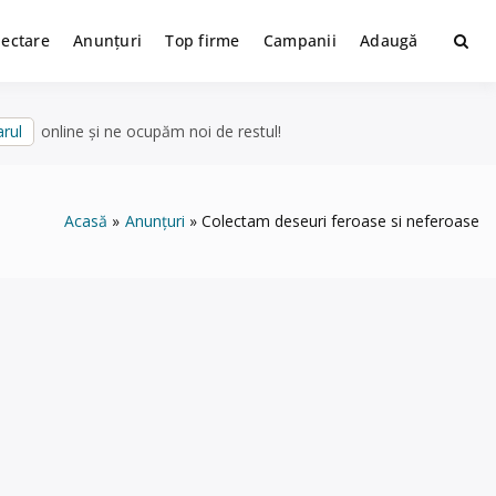
lectare
Anunțuri
Top firme
Campanii
Adaugă
rul
online și ne ocupăm noi de restul!
Acasă
Anunțuri
Colectam deseuri feroase si neferoase