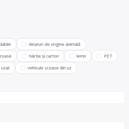
dabile
deșeuri de origine animală
feroase
hârtie și carton
lemn
PET
i uzat
vehicule scoase din uz