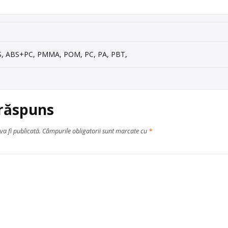
re
acumulatori industriali
,
baterii auto
,
baterii portabile
,
DEEE
neferoase
,
hârtie
,
lemn
,
PET
,
plastic
,
sticlă
,
textile
,
ulei uzat
,
V
S, ABS+PC, PMMA, POM, PC, PA, PBT,
 răspuns
va fi publicată.
Câmpurile obligatorii sunt marcate cu
*