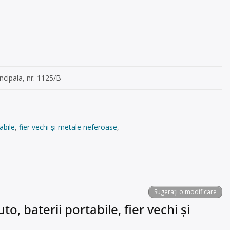
rincipala, nr. 1125/B
abile
,
fier vechi și metale neferoase
,
Sugerați o modificare
o, baterii portabile, fier vechi și