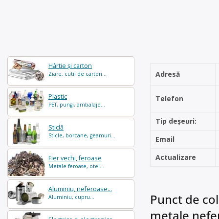
Hârtie și carton
Adresă
Ziare, cutii de carton...
Plastic
Telefon
PET, pungi, ambalaje...
Tip deșeuri:
Sticlă
Sticle, borcane, geamuri...
Email
Actualizare
Fier vechi, feroase
Metale feroase, otel...
Aluminiu, neferoase...
Punct de cole
Aluminiu, cupru...
metale nefer