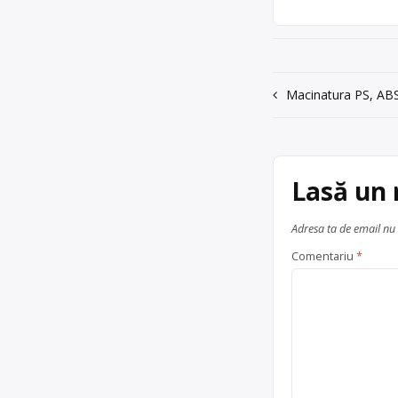
0767888810
Punct de colecta
vechi și metale 
Trimite un mesaj
Dudeștii Noi
Navigare
Macinatura PS, AB
în
articole
Lasă un
Adresa ta de email nu 
Comentariu
*