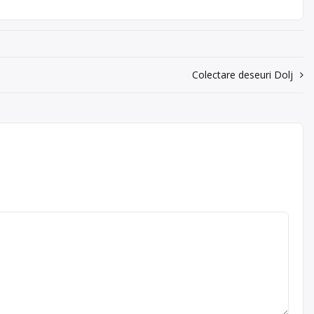
,
fier
SU
, în
Colectare deseuri Dolj