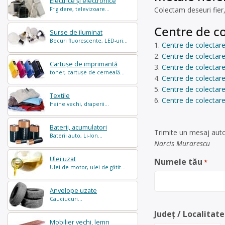
Electrice și electronice
Colectam deseuri fier,
Frigidere, televizoare...
Centre de co
Surse de iluminat
Becuri fluorescente, LED-uri...
Centre de colectare
Centre de colectare
Cartușe de imprimantă
Centre de colectare
toner, cartușe de cerneală...
Centre de colectare
Centre de colectare 
Textile
Centre de colectare
Haine vechi, draperii...
Baterii, acumulatori
Trimite un mesaj auto
Baterii auto, Li-Ion...
Narcis Murarescu
Ulei uzat
Numele tău
*
Ulei de motor, ulei de gătit...
Anvelope uzate
Cauciucuri...
Județ / Localitate
Mobilier vechi, lemn