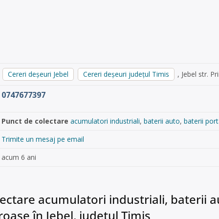
Cereri deșeuri Jebel
Cereri deșeuri județul Timis
, Jebel str. P
0747677397
Punct de colectare
acumulatori industriali
,
baterii auto
,
baterii port
Trimite un mesaj pe email
acum 6 ani
ctare acumulatori industriali, baterii aut
oase în Jebel, județul Timis