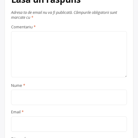
baterii portabile
,
electrocasnice
(DEEE)
, în
județul Prahova
Adresa ta de email nu va fi publicată.
Câmpurile obligatorii sunt
marcate cu
*
Ploiești
Comentariu
*
Nume
*
Email
*