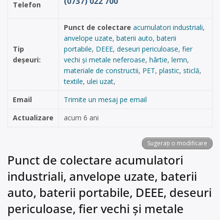
(0737) 022 700
Telefon
Punct de colectare
acumulatori industriali
,
anvelope uzate
,
baterii auto
,
baterii
Tip
portabile
,
DEEE
,
deseuri periculoase
,
fier
deșeuri:
vechi și metale neferoase
,
hârtie
,
lemn
,
materiale de constructii
,
PET
,
plastic
,
sticlă
,
textile
,
ulei uzat
,
Email
Trimite un mesaj pe email
Actualizare
acum 6 ani
Sugerați o modificare
Punct de colectare acumulatori
industriali, anvelope uzate, baterii
auto, baterii portabile, DEEE, deseuri
periculoase, fier vechi și metale