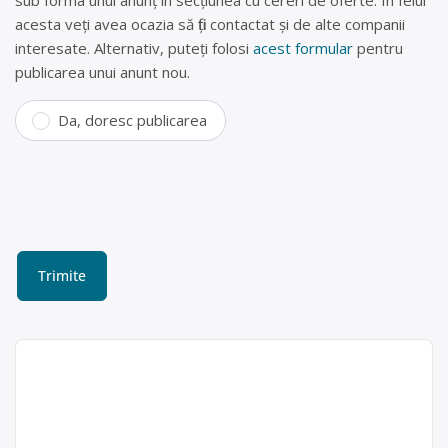
sub forma unui anunț în secțiunea cu cereri de oferte. În felul
acesta veți avea ocazia să fiți contactat și de alte companii
interesate. Alternativ, puteți folosi
acest formular
pentru
publicarea unui anunt nou.
Da, doresc publicarea
Colectam deseuri
reciclabile – Alnes Recycling
Colectam orice tip de deseuri
reciclabile de la agenti economici.
Purghel