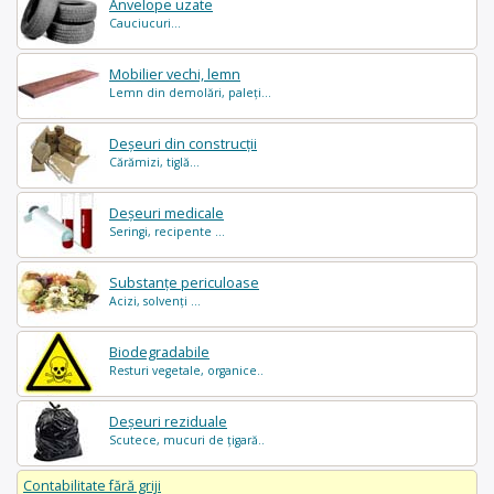
Anvelope uzate
Cauciucuri...
Mobilier vechi, lemn
Lemn din demolări, paleți...
Deșeuri din construcții
Cărămizi, tiglă...
Deșeuri medicale
Seringi, recipente ...
Substanțe periculoase
Acizi, solvenți ...
Biodegradabile
Resturi vegetale, organice..
Deșeuri reziduale
Scutece, mucuri de țigară..
Contabilitate fără griji