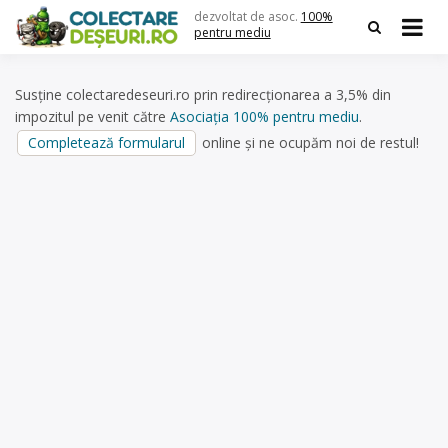
Skip
dezvoltat de asoc.
100%
to
pentru mediu
content
Susține colectaredeseuri.ro prin redirecționarea a 3,5% din
impozitul pe venit către
Asociația 100% pentru mediu
.
Completează formularul
online și ne ocupăm noi de restul!