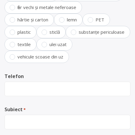
fier vechi și metale neferoase
hârtie și carton
lemn
PET
plastic
sticlă
substanțe periculoase
textile
ulei uzat
vehicule scoase din uz
Telefon
Subiect
*