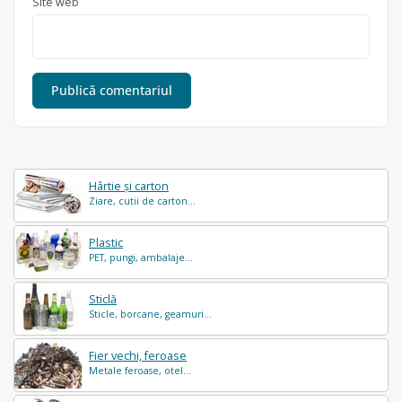
Site web
Hârtie și carton
Ziare, cutii de carton...
Plastic
PET, pungi, ambalaje...
Sticlă
Sticle, borcane, geamuri...
Fier vechi, feroase
Metale feroase, otel...