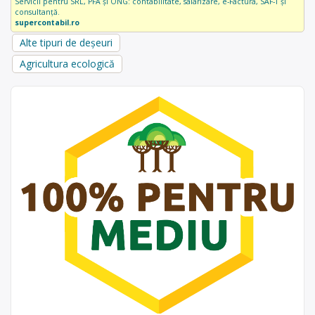
Servicii pentru SRL, PFA și ONG: contabilitate, salarizare, e-Factura, SAF-T și
consultanță.
supercontabil.ro
Alte tipuri de deșeuri
Agricultura ecologică