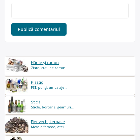
Hârtie și carton
Ziare, cutii de carton...
Plastic
PET, pungi, ambalaje...
Sticlă
Sticle, borcane, geamuri...
Fier vechi, feroase
Metale feroase, otel...