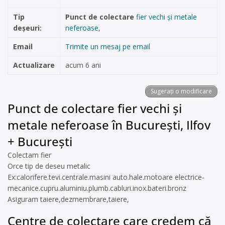
Tip
Punct de colectare
fier vechi și metale
deșeuri:
neferoase
,
Email
Trimite un mesaj pe email
Actualizare
acum 6 ani
Sugerați o modificare
Punct de colectare fier vechi și
metale neferoase în București, Ilfov
+ București
Colectam fier
Orce tip de deseu metalic
Ex:calorifere.tevi.centrale.masini auto.hale.motoare electrice-
mecanice.cupru.aluminiu.plumb.cabluri.inox.bateri.bronz
Asiguram taiere,dezmembrare,taiere,
Centre de colectare care credem că