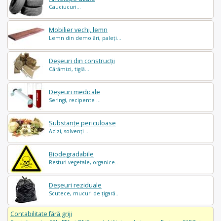
Cauciucuri...
Mobilier vechi, lemn
Lemn din demolări, paleți...
Deșeuri din construcții
Cărămizi, tiglă...
Deșeuri medicale
Seringi, recipente ...
Substanțe periculoase
Acizi, solvenți ...
Biodegradabile
Resturi vegetale, organice..
Deșeuri reziduale
Scutece, mucuri de țigară..
Contabilitate fără griji