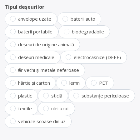
Tipul deșeurilor
anvelope uzate
baterii auto
baterii portabile
biodegradabile
deșeuri de origine animală
deșeuri medicale
electrocasnice (DEEE)
fier vechi și metale neferoase
hârtie și carton
lemn
PET
plastic
sticlă
substanțe periculoase
textile
ulei uzat
vehicule scoase din uz