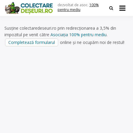
Skip
dezvoltat de asoc.
100%
to
pentru mediu
content
Susține colectaredeseuri.ro prin redirecționarea a 3,5% din
impozitul pe venit către
Asociația 100% pentru mediu
.
Completează formularul
online și ne ocupăm noi de restul!