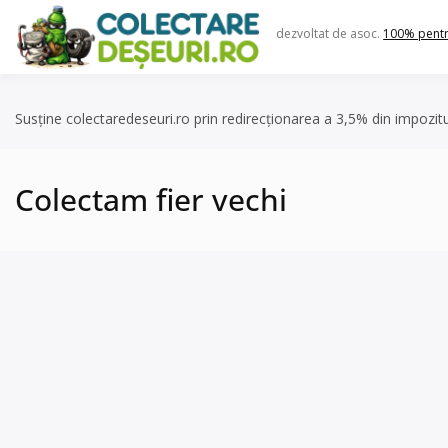
Skip
to
dezvoltat de asoc.
100% pent
content
Susține colectaredeseuri.ro prin redirecționarea a 3,5% din impozit
Colectam fier vechi