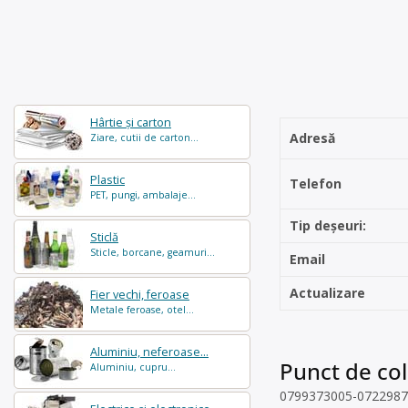
Hârtie și carton
Adresă
Ziare, cutii de carton...
Plastic
Telefon
PET, pungi, ambalaje...
Tip deșeuri:
Sticlă
Sticle, borcane, geamuri...
Email
Actualizare
Fier vechi, feroase
Metale feroase, otel...
Aluminiu, neferoase...
Punct de col
Aluminiu, cupru...
0799373005-0722987475