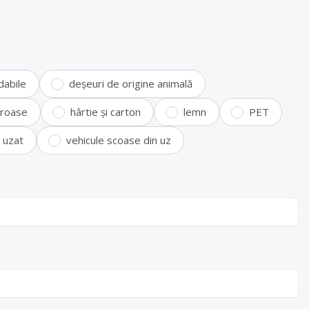
dabile
deșeuri de origine animală
feroase
hârtie și carton
lemn
PET
i uzat
vehicule scoase din uz