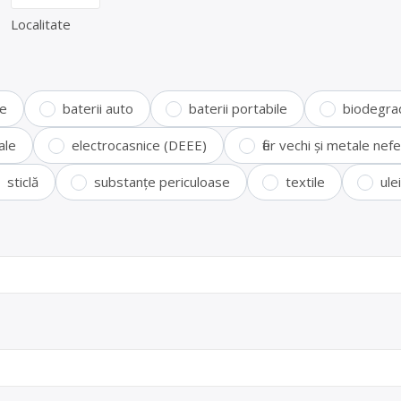
Localitate
te
baterii auto
baterii portabile
biodegra
ale
electrocasnice (DEEE)
fier vechi și metale ne
sticlă
substanțe periculoase
textile
ule