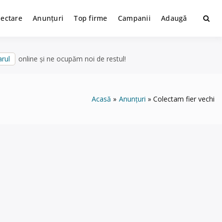
lectare
Anunțuri
Top firme
Campanii
Adaugă
rul
online și ne ocupăm noi de restul!
Acasă
Anunțuri
Colectam fier vechi