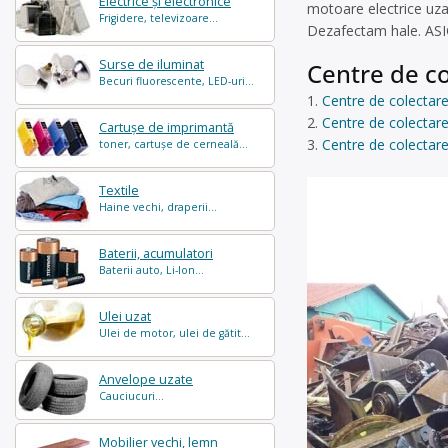
Electrice și electronice
motoare electrice uzat
Frigidere, televizoare...
Dezafectam hale. AS
Surse de iluminat
Centre de co
Becuri fluorescente, LED-uri...
Centre de colectare
Centre de colectare 
Cartușe de imprimantă
Centre de colectare
toner, cartușe de cerneală...
Textile
Haine vechi, draperii...
Baterii, acumulatori
Baterii auto, Li-Ion...
Ulei uzat
Ulei de motor, ulei de gătit...
Anvelope uzate
Cauciucuri...
Mobilier vechi, lemn