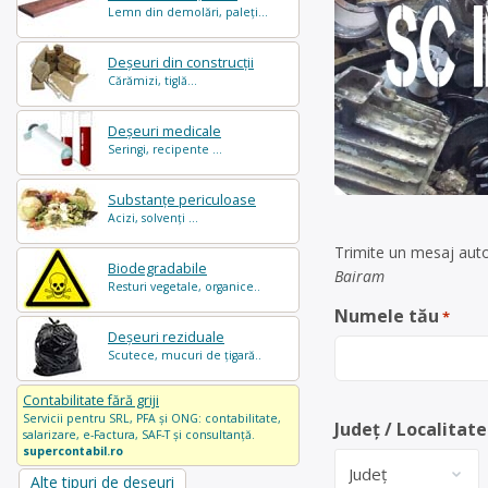
Lemn din demolări, paleți...
Deșeuri din construcții
Cărămizi, tiglă...
Deșeuri medicale
Seringi, recipente ...
Substanțe periculoase
Acizi, solvenți ...
Trimite un mesaj auto
Biodegradabile
Bairam
Resturi vegetale, organice..
Numele tău
*
Deșeuri reziduale
Scutece, mucuri de țigară..
Contabilitate fără griji
Servicii pentru SRL, PFA și ONG: contabilitate,
Județ / Localitate
salarizare, e-Factura, SAF-T și consultanță.
supercontabil.ro
Alte tipuri de deșeuri