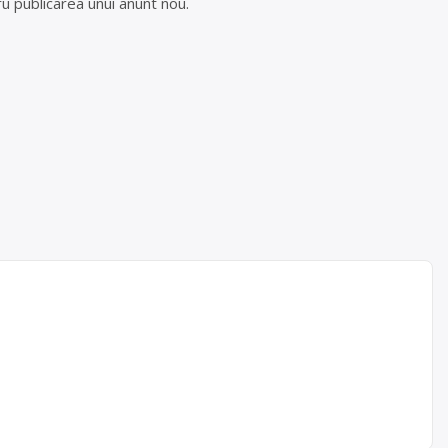
u publicarea unui anunt nou.
ate, de
i,