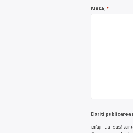
Mesaj
*
Doriți publicarea
Bifați "Da" dacă sunt