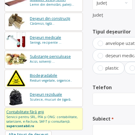
Lemn din demolări, paleți...
Județ
Deșeuri din construcții
Cărămizi, tiglă...
Tipul deșeurilor
Deșeuri medicale
anvelope uza
Seringi, recipente ...
deșeuri medic
Substanțe periculoase
Acizi, solvenți ...
plastic
Biodegradabile
Resturi vegetale, organice..
Telefon
Deșeuri reziduale
Scutece, mucuri de țigară..
Contabilitate fără griji
Servicii pentru SRL, PFA și ONG: contabilitate,
Subiect
*
salarizare, e-Factura, SAF-T și consultanță.
supercontabil.ro
Alte tipuri de deșeuri