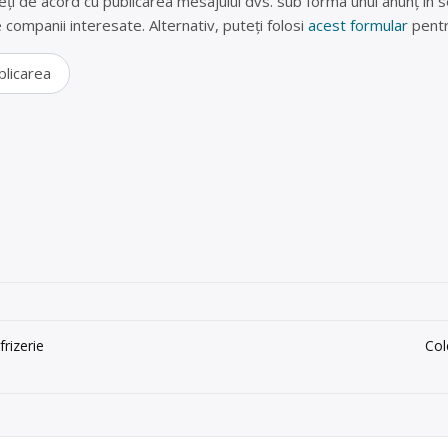
eți de acord cu publicarea mesajului dvs. sub forma unui anunț în se
lte companii interesate. Alternativ, puteți folosi
acest formular
pentr
blicarea
frizerie
Col