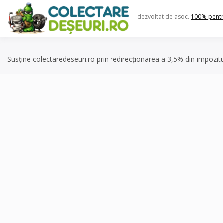
Skip
to
dezvoltat de asoc.
100% pent
content
Susține colectaredeseuri.ro prin redirecționarea a 3,5% din impozit