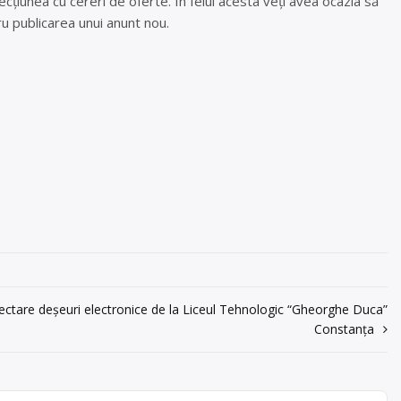
cțiunea cu cereri de oferte. În felul acesta veți avea ocazia să
u publicarea unui anunt nou.
ectare deșeuri electronice de la Liceul Tehnologic “Gheorghe Duca”
Constanța