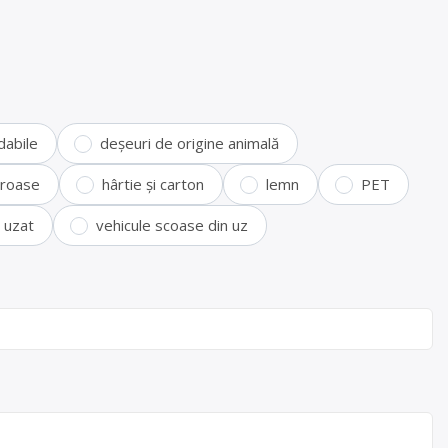
dabile
deșeuri de origine animală
feroase
hârtie și carton
lemn
PET
i uzat
vehicule scoase din uz