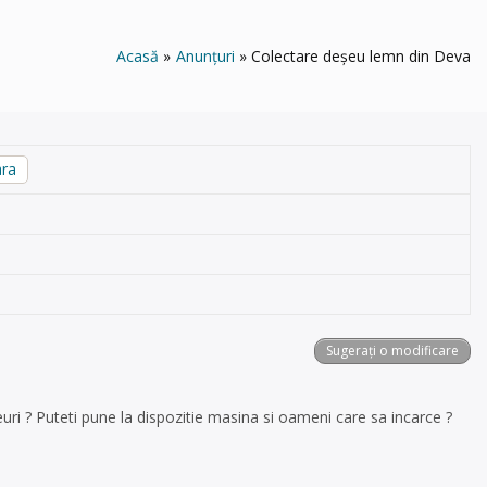
Acasă
Anunțuri
Colectare deșeu lemn din Deva
ara
Sugerați o modificare
ri ? Puteti pune la dispozitie masina si oameni care sa incarce ?