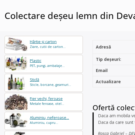
Colectare deșeu lemn din Dev
Hârtie și carton
Adresă
Ziare, cutii de carton...
Tip deșeuri:
Plastic
PET, pungi, ambalaje...
Email
Sticlă
Actualizare
Sticle, borcane, geamuri...
Fier vechi, feroase
Metale feroase, otel...
Ofertă cole
Daca am mobila vech
Aluminiu, neferoase...
Daca da care sunt t
Aluminiu, cupru...
Rosca Gabriel – DE