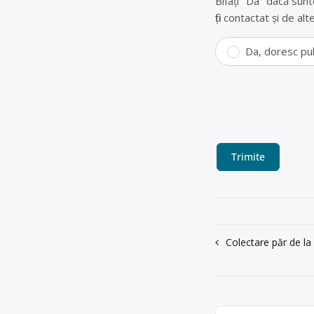
Bifați "Da" dacă sunt
fiți contactat și de a
Da, doresc pu
Navigare
Colectare păr de la 
în
articole