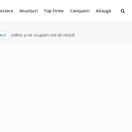
lectare
Anunțuri
Top firme
Campanii
Adaugă
rul
online și ne ocupăm noi de restul!