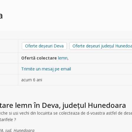
a
Oferte deșeuri Deva
Oferte deșeuri județul Hunedo
Ofertă colectare
lemn
,
Trimite un mesaj pe email
acum 6 ani
ctare lemn în Deva, județul Hunedoara
e si usi vechi din locuinta se colecteaza de d-voastra astfel de deseu
arifele ?
VA, jud. Hunedoara