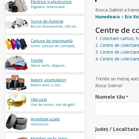
Electrice și electronice
Frigidere, televizoare...
Rosca Gabriel a trans
Hunedoara – Era Xx
Surse de iluminat
Becuri fluorescente, LED-uri...
Centre de co
Colectare carton, h
Cartușe de imprimantă
Centre de colectare
toner, cartușe de cerneală...
Centre de colectare
Centre de colectar
Textile
Haine vechi, draperii...
Trimite un mesaj auto
Baterii, acumulatori
Rosca Gabriel
Baterii auto, Li-Ion...
Numele tău
*
Ulei uzat
Ulei de motor, ulei de gătit...
Anvelope uzate
Cauciucuri...
Județ / Localitate
Mobilier vechi, lemn