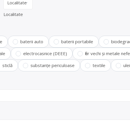
Localitate
te
baterii auto
baterii portabile
biodegra
ale
electrocasnice (DEEE)
fier vechi și metale ne
sticlă
substanțe periculoase
textile
ule