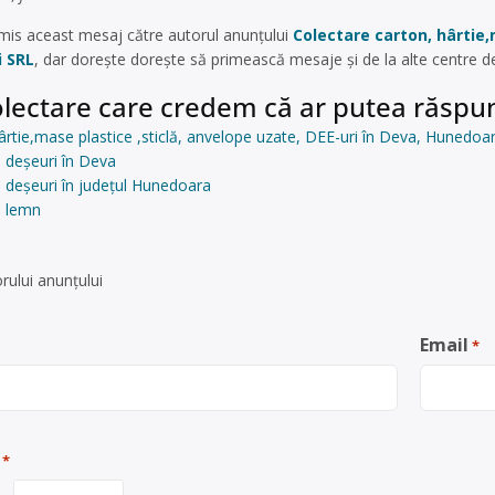
mis aceast mesaj către autorul anunțului
Colectare carton, hârtie,
i SRL
, dar dorește dorește să primească mesaje și de la alte centre
lectare care credem că ar putea răspun
ârtie,mase plastice ,sticlă, anvelope uzate, DEE-uri în Deva, Hunedoar
 deșeuri în Deva
 deșeuri în județul Hunedoara
e lemn
rului anunţului
Email
*
*