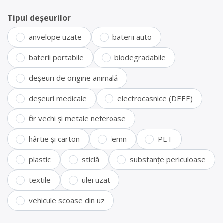
Tipul deșeurilor
anvelope uzate
baterii auto
baterii portabile
biodegradabile
deșeuri de origine animală
deșeuri medicale
electrocasnice (DEEE)
fier vechi și metale neferoase
hârtie și carton
lemn
PET
plastic
sticlă
substanțe periculoase
textile
ulei uzat
vehicule scoase din uz