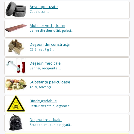
Anvelope uzate
Cauciucuri...
Mobilier vechi, lemn
Lemn din demolări, paleți...
Deșeuri din construcții
Cărămizi, tiglă...
Deșeuri medicale
Seringi, recipente ...
Substanțe periculoase
Acizi, solvenți ...
Biodegradabile
Resturi vegetale, organice..
Deșeuri reziduale
Scutece, mucuri de țigară..