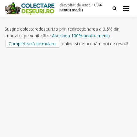
Skip
dezvoltat de asoc.
100%
to
pentru mediu
content
Susține colectaredeseuri.ro prin redirecționarea a 3,5% din
impozitul pe venit către
Asociația 100% pentru mediu
.
Completează formularul
online și ne ocupăm noi de restul!