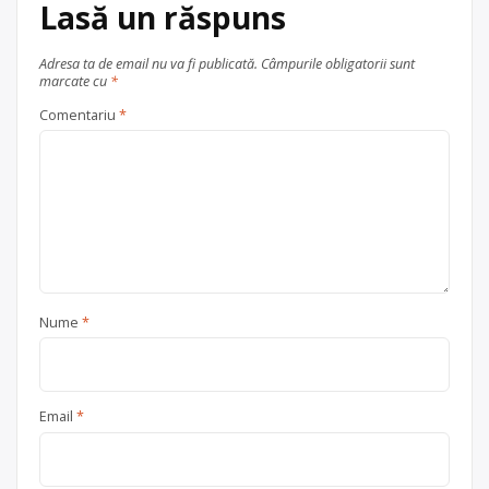
Lasă un răspuns
situat pe strada Aurel Vlaicu(Tatarasi).
tel 0755 318 887
Adresa ta de email nu va fi publicată.
Câmpurile obligatorii sunt
Punct de colectare
acumulatori
marcate cu
*
industriali
,
baterii auto
,
baterii
Comentariu
*
portabile
,
fier vechi și metale
neferoase
,
hârtie
,
PET
, în
Iași
Nume
*
Email
*