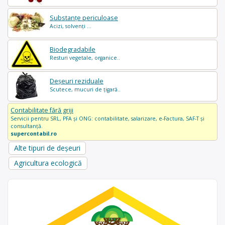
Substanțe periculoase
Acizi, solvenți ...
Biodegradabile
Resturi vegetale, organice..
Deșeuri reziduale
Scutece, mucuri de țigară..
Contabilitate fără griji
Servicii pentru SRL, PFA și ONG: contabilitate, salarizare, e-Factura, SAF-T și
consultanță.
supercontabil.ro
Alte tipuri de deșeuri
Agricultura ecologică