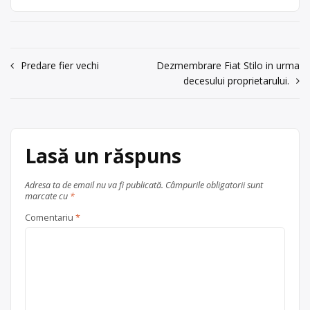
Acoperim Municipiul Bucuresti si
0742113606
Judetul Ilfov si in curand Judetele
Dambovita, Teleorman, Giurgiu,
Trimite un mesaj
Calarasi, Ialomita, Prahova Cu stima
si consideratiune, Echipa Desman
Navigare
Predare fier vechi
Dezmembrare Fiat Stilo in urma
Infomed SRL Dambovita / Targoviste
decesului proprietarului.
în
– Bdul I C Bratianu nr.9
articole
Ofertă colectare
VSU
, în
București
Lasă un răspuns
Adresa ta de email nu va fi publicată.
Câmpurile obligatorii sunt
marcate cu
*
Comentariu
*