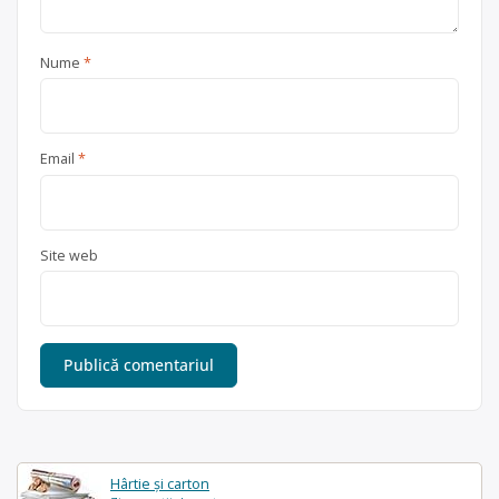
Nume
*
Email
*
Site web
Hârtie și carton