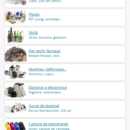
Ziare, cutii de carton...
Plastic
PET, pungi, ambalaje...
Sticlă
Sticle, borcane, geamuri...
Fier vechi, feroase
Metale feroase, otel...
Aluminiu, neferoase...
Aluminiu, cupru...
Electrice și electronice
Frigidere, televizoare...
Surse de iluminat
Becuri fluorescente, LED-uri...
Cartușe de imprimantă
toner, cartușe de cerneală...