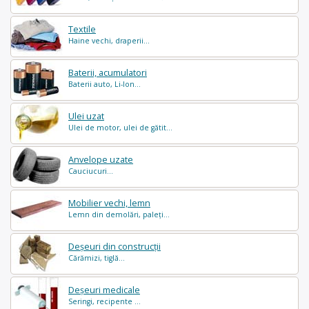
Textile
Haine vechi, draperii...
Baterii, acumulatori
Baterii auto, Li-Ion...
Ulei uzat
Ulei de motor, ulei de gătit...
Anvelope uzate
Cauciucuri...
Mobilier vechi, lemn
Lemn din demolări, paleți...
Deșeuri din construcții
Cărămizi, tiglă...
Deșeuri medicale
Seringi, recipente ...