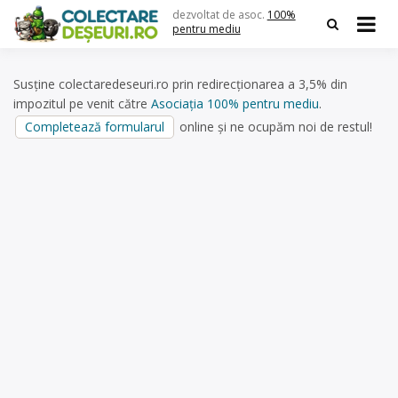
Skip
dezvoltat de asoc.
100%
to
pentru mediu
content
Susține colectaredeseuri.ro prin redirecționarea a 3,5% din
impozitul pe venit către
Asociația 100% pentru mediu
.
Completează formularul
online și ne ocupăm noi de restul!