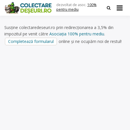
Skip
dezvoltat de asoc.
100%
to
pentru mediu
content
Susține colectaredeseuri.ro prin redirecționarea a 3,5% din
impozitul pe venit către
Asociația 100% pentru mediu
.
Completează formularul
online și ne ocupăm noi de restul!