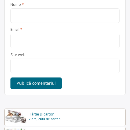
Nume
*
Email
*
Site web
Hârtie și carton
Ziare, cutii de carton...