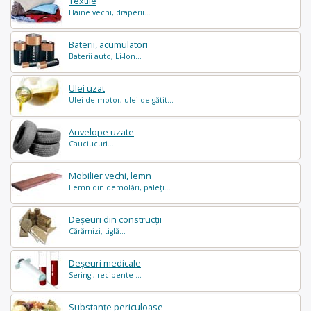
Textile
Haine vechi, draperii...
Baterii, acumulatori
Baterii auto, Li-Ion...
Ulei uzat
Ulei de motor, ulei de gătit...
Anvelope uzate
Cauciucuri...
Mobilier vechi, lemn
Lemn din demolări, paleți...
Deșeuri din construcții
Cărămizi, tiglă...
Deșeuri medicale
Seringi, recipente ...
Substanțe periculoase