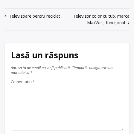
veterinare -grasimi de la separatoare
Trimite un mesaj
de grasimi (separatoare in custodie) -
deseuri chimice -contracte pentru
Navigare
Televizoare pentru reciclat
Televizor color cu tub, marca
tipurile de deseuri generate de
MaxWell, funcțional
în
societatea dumneavoastra -…si
multe altele
articole
Ofertă colectare
deseuri
medicale
, în
București
Lasă un răspuns
Adresa ta de email nu va fi publicată.
Câmpurile obligatorii sunt
marcate cu
*
Comentariu
*