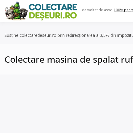
Skip
to
dezvoltat de asoc.
100% pent
content
Susține colectaredeseuri.ro prin redirecționarea a 3,5% din impozit
Colectare masina de spalat ru