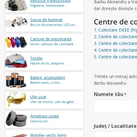
Electrice și electronice
Barbu Alexandru a tr
Frigidere, televizoare...
dar dorește dorește s
Centre de co
Surse de iluminat
Becuri fluorescente, LED-uri...
Colectare DEEE (fri
Centre de colectare
Cartușe de imprimantă
Centre de colectare 
toner, cartușe de cerneală...
Centre de colectare
Centre de colectar
Textile
Haine vechi, draperii...
Trimite un mesaj auto
Baterii, acumulatori
Barbu Alexandru
Baterii auto, Li-Ion...
Numele tău
*
Ulei uzat
Ulei de motor, ulei de gătit...
Anvelope uzate
Cauciucuri...
Județ / Localitate
Mobilier vechi, lemn