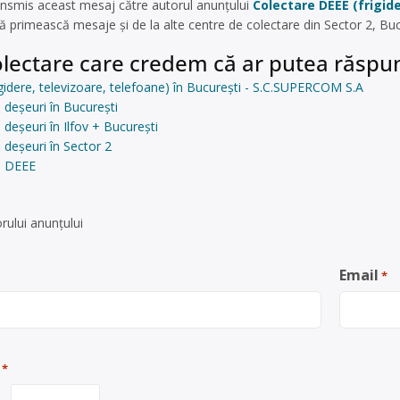
ansmis aceast mesaj către autorul anunțului
Colectare DEEE (frigid
ă primească mesaje și de la alte centre de colectare din Sector 2, Bu
lectare care credem că ar putea răspun
gidere, televizoare, telefoane) în București - S.C.SUPERCOM S.A
 deșeuri în București
deșeuri în Ilfov + București
 deșeuri în Sector 2
e DEEE
rului anunţului
Email
*
*