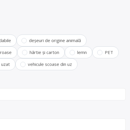
dabile
deșeuri de origine animală
feroase
hârtie și carton
lemn
PET
i uzat
vehicule scoase din uz