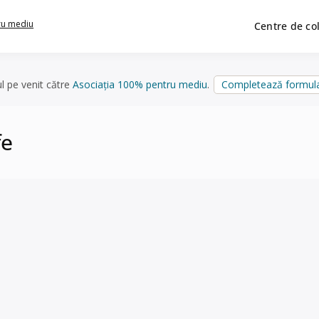
ru mediu
Centre de co
ul pe venit către
Asociația 100% pentru mediu
.
Completează formula
fe