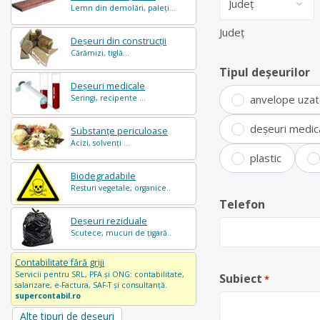
Lemn din demolări, paleți...
Județ
Deșeuri din construcții
Cărămizi, tiglă...
Tipul deșeurilor
Deșeuri medicale
anvelope uza
Seringi, recipente ...
deșeuri medic
Substanțe periculoase
Acizi, solvenți ...
plastic
Biodegradabile
Resturi vegetale, organice..
Telefon
Deșeuri reziduale
Scutece, mucuri de țigară..
Contabilitate fără griji
Servicii pentru SRL, PFA și ONG: contabilitate,
Subiect
*
salarizare, e-Factura, SAF-T și consultanță.
supercontabil.ro
Alte tipuri de deșeuri