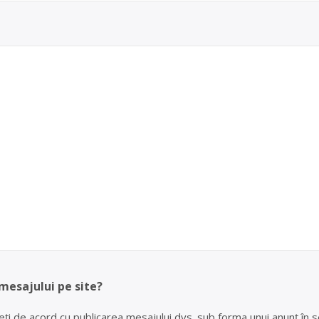
 mesajului pe site?
eți de acord cu publicarea mesajului dvs. sub forma unui anunț în se