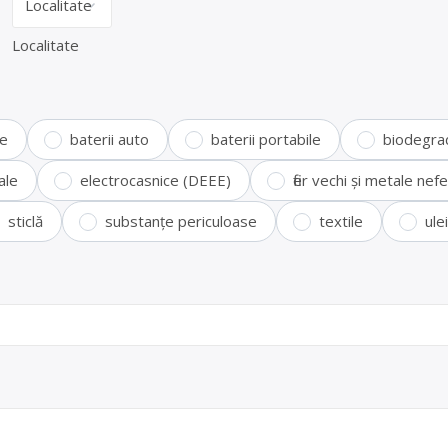
Localitate
te
baterii auto
baterii portabile
biodegra
ale
electrocasnice (DEEE)
fier vechi și metale ne
sticlă
substanțe periculoase
textile
ule