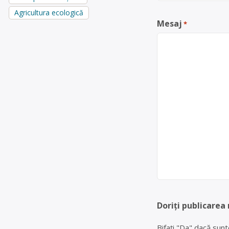
Agricultura ecologică
Mesaj
*
Doriți publicarea
Bifați "Da" dacă sunt