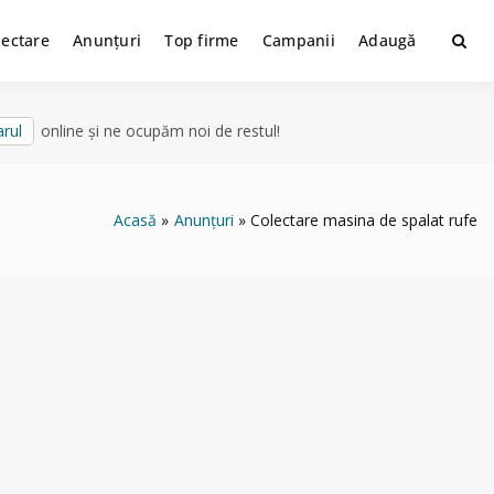
lectare
Anunțuri
Top firme
Campanii
Adaugă
rul
online și ne ocupăm noi de restul!
Acasă
Anunțuri
Colectare masina de spalat rufe