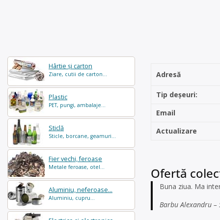
Hârtie și carton
Adresă
Ziare, cutii de carton...
Tip deșeuri:
Plastic
PET, pungi, ambalaje...
Email
Sticlă
Actualizare
Sticle, borcane, geamuri...
Fier vechi, feroase
Metale feroase, otel...
Ofertă colec
Buna ziua. Ma inte
Aluminiu, neferoase...
Aluminiu, cupru...
Barbu Alexandru – S