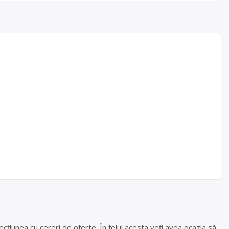
cțiunea cu cereri de oferte. În felul acesta veți avea ocazia să