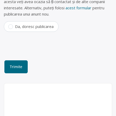
acesta veți avea ocazia să fiți contactat și de alte companii
interesate. Alternativ, puteți folosi
acest formular
pentru
publicarea unui anunt nou.
Da, doresc publicarea
Coelctare deseuri feroase
si neferoase in Sibiu –
Sofimetal SRL
Obiectul principal de activitate, inca
Nedelcu
de la infiintare, este recuperarea si
Gheorghe