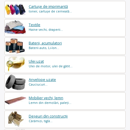
Cartușe de imprimantă
toner, cartușe de cerneală...
Textile
Haine vechi, draperii...
Baterii, acumulatori
Baterii auto, Li-Ion...
Ulei uzat
Ulei de motor, ulei de gătit...
Anvelope uzate
Cauciucuri...
Mobilier vechi, lemn
Lemn din demolări, paleți...
Deșeuri din construcții
Cărămizi, tiglă...