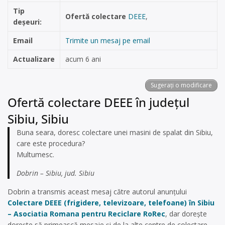
Tip
Ofertă colectare
DEEE
,
deșeuri:
Email
Trimite un mesaj pe email
Actualizare
acum 6 ani
Sugerați o modificare
Ofertă colectare DEEE în județul
Sibiu, Sibiu
Buna seara, doresc colectare unei masini de spalat din Sibiu,
care este procedura?
Multumesc.
Dobrin – Sibiu, jud. Sibiu
Dobrin a transmis aceast mesaj către autorul anunțului
Colectare DEEE (frigidere, televizoare, telefoane) în Sibiu
– Asociatia Romana pentru Reciclare RoRec
, dar dorește
dorește să primească mesaje și de la alte centre de colectare