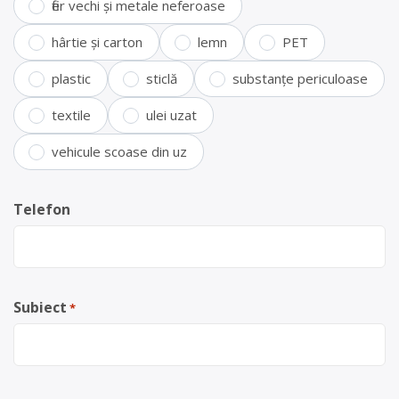
fier vechi și metale neferoase
hârtie și carton
lemn
PET
plastic
sticlă
substanțe periculoase
textile
ulei uzat
vehicule scoase din uz
Telefon
Subiect
*