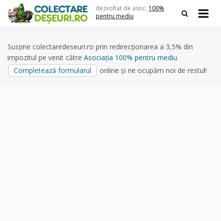
Skip
dezvoltat de asoc.
100%
to
pentru mediu
content
Susține colectaredeseuri.ro prin redirecționarea a 3,5% din
impozitul pe venit către
Asociația 100% pentru mediu
.
Completează formularul
online și ne ocupăm noi de restul!