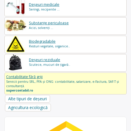
Deșeuri medicale
Seringi, recipente ...
Substanțe periculoase
Acizi, solvenți ...
Biodegradabile
Resturi vegetale, organice..
Deșeuri reziduale
Scutece, mucuri de țigară..
Contabilitate fără griji
Servicii pentru SRL, PFA și ONG: contabilitate, salarizare, e-Factura, SAF-T și
consultanță.
supercontabil.ro
Alte tipuri de deșeuri
Agricultura ecologică