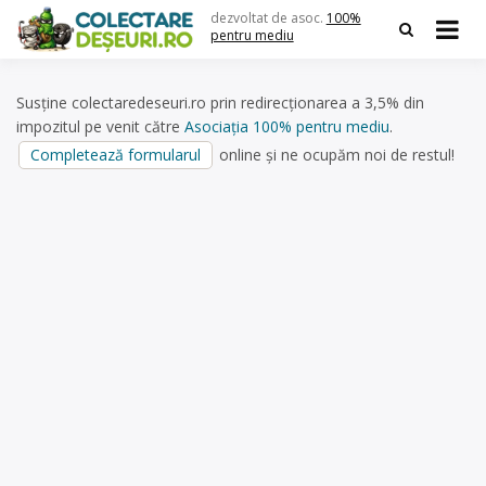
Skip
dezvoltat de asoc.
100%
to
pentru mediu
content
Susține colectaredeseuri.ro prin redirecționarea a 3,5% din
impozitul pe venit către
Asociația 100% pentru mediu
.
Completează formularul
online și ne ocupăm noi de restul!