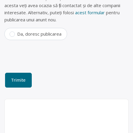
acesta veți avea ocazia să fiți contactat și de alte companii
interesate. Alternativ, puteți folosi
acest formular
pentru
publicarea unui anunt nou.
Da, doresc publicarea
Centru colectare/reciclare
deseuri – SC Recycle
International SRL
Centru de Reciclare Deseuri Hartie
Recycle