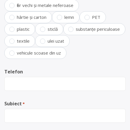
fier vechi și metale neferoase
hârtie și carton
lemn
PET
plastic
sticlă
substanțe periculoase
textile
ulei uzat
vehicule scoase din uz
Telefon
Subiect
*