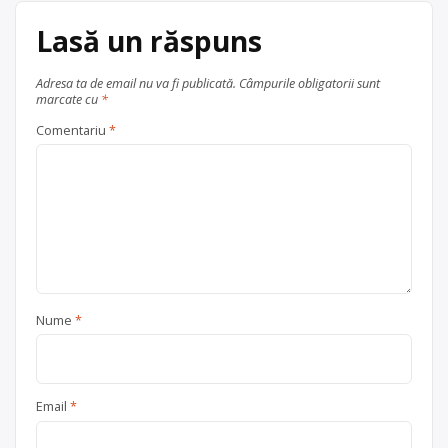
Punct de colectare
fier vechi și
Lasă un răspuns
metale neferoase
, în
Bacău
județul Bacău
Adresa ta de email nu va fi publicată.
Câmpurile obligatorii sunt
marcate cu
*
Comentariu
*
Nume
*
Email
*