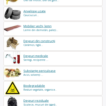
Ulei de motor, ulei de gătit...
Anvelope uzate
Cauciucuri...
Mobilier vechi, lemn
Lemn din demolări, paleți...
Deșeuri din construcții
Cărămizi, tiglă...
Deșeuri medicale
Seringi, recipente ...
Substanțe periculoase
Acizi, solvenți ...
Biodegradabile
Resturi vegetale, organice..
Deșeuri reziduale
Scutece, mucuri de țigară..