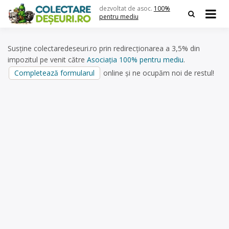
Skip
dezvoltat de asoc.
100%
to
pentru mediu
content
Susține colectaredeseuri.ro prin redirecționarea a 3,5% din
impozitul pe venit către
Asociația 100% pentru mediu
.
Completează formularul
online și ne ocupăm noi de restul!