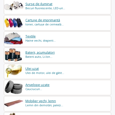
Surse de iluminat
Becuri fluorescente, LED-uri...
Cartușe de imprimantă
toner, cartușe de cerneală...
Textile
Haine vechi, draperii...
Baterii, acumulatori
Baterii auto, Li-Ion...
Ulei uzat
Ulei de motor, ulei de gătit...
Anvelope uzate
Cauciucuri...
Mobilier vechi, lemn
Lemn din demolări, paleți...