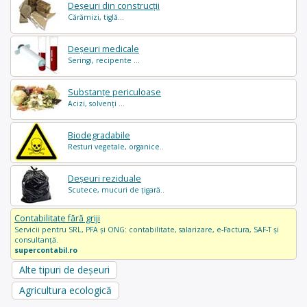
Deșeuri din construcții
Cărămizi, tiglă...
Deșeuri medicale
Seringi, recipente ...
Substanțe periculoase
Acizi, solvenți ...
Biodegradabile
Resturi vegetale, organice..
Deșeuri reziduale
Scutece, mucuri de țigară..
Contabilitate fără griji
Servicii pentru SRL, PFA și ONG: contabilitate, salarizare, e-Factura, SAF-T și
consultanță.
supercontabil.ro
Alte tipuri de deșeuri
Agricultura ecologică