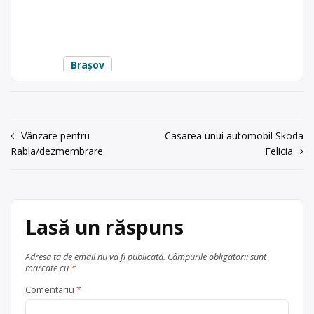
COLECTAM VEGETAL UZAT SI
Trimite un mesaj
COMERCIALIZAM ULEI PALMIER!
BARDOCZI
LORANT
Ofertă colectare
plastic
,
ulei
Punct de lucru:
uzat
, în
Brașov
BRASOV
județul Brașov
acum 6 ani
0735211922
Navigare
Vânzare pentru
Casarea unui automobil Skoda
Trimite un mesaj
Rabla/dezmembrare
Felicia
în
articole
Lasă un răspuns
Adresa ta de email nu va fi publicată.
Câmpurile obligatorii sunt
marcate cu
*
Comentariu
*