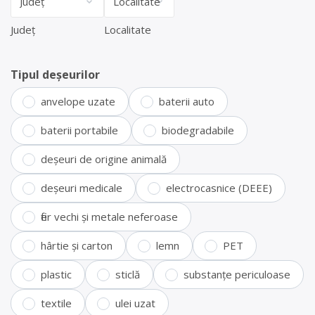
Județ
Localitate
Tipul deșeurilor
anvelope uzate
baterii auto
baterii portabile
biodegradabile
deșeuri de origine animală
deșeuri medicale
electrocasnice (DEEE)
fier vechi și metale neferoase
hârtie și carton
lemn
PET
plastic
sticlă
substanțe periculoase
textile
ulei uzat