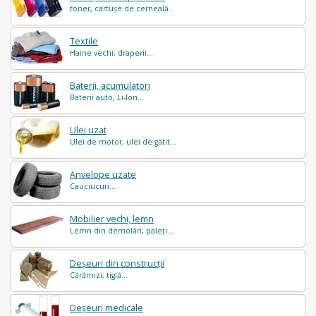
toner, cartușe de cerneală...
Textile
Haine vechi, draperii...
Baterii, acumulatori
Baterii auto, Li-Ion...
Ulei uzat
Ulei de motor, ulei de gătit...
Anvelope uzate
Cauciucuri...
Mobilier vechi, lemn
Lemn din demolări, paleți...
Deșeuri din construcții
Cărămizi, tiglă...
Deșeuri medicale