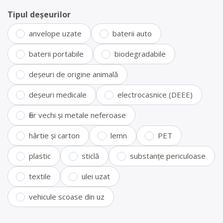
Tipul deșeurilor
anvelope uzate
baterii auto
baterii portabile
biodegradabile
deșeuri de origine animală
deșeuri medicale
electrocasnice (DEEE)
fier vechi și metale neferoase
hârtie și carton
lemn
PET
plastic
sticlă
substanțe periculoase
textile
ulei uzat
vehicule scoase din uz