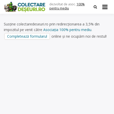
Skip
dezvoltat de asoc.
100%
to
pentru mediu
content
Susține colectaredeseuri.ro prin redirecționarea a 3,5% din
impozitul pe venit către
Asociația 100% pentru mediu
.
Completează formularul
online și ne ocupăm noi de restul!