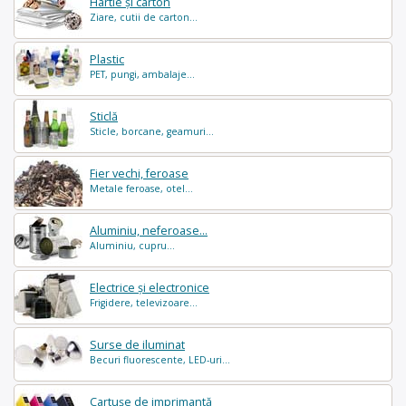
Hârtie și carton
Ziare, cutii de carton...
Plastic
PET, pungi, ambalaje...
Sticlă
Sticle, borcane, geamuri...
Fier vechi, feroase
Metale feroase, otel...
Aluminiu, neferoase...
Aluminiu, cupru...
Electrice și electronice
Frigidere, televizoare...
Surse de iluminat
Becuri fluorescente, LED-uri...
Cartușe de imprimantă