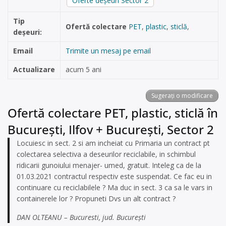
Oferte deșeuri Sector 2
Tip
Ofertă colectare
PET
,
plastic
,
sticlă
,
deșeuri:
Email
Trimite un mesaj pe email
Actualizare
acum 5 ani
Sugerați o modificare
Ofertă colectare PET, plastic, sticlă în
București, Ilfov + București, Sector 2
Locuiesc in sect. 2 si am incheiat cu Primaria un contract pt
colectarea selectiva a deseurilor reciclabile, in schimbul
ridicarii gunoiului menajer- umed, gratuit. Inteleg ca de la
01.03.2021 contractul respectiv este suspendat. Ce fac eu in
continuare cu reciclabilele ? Ma duc in sect. 3 ca sa le vars in
containerele lor ? Propuneti Dvs un alt contract ?
DAN OLTEANU – Bucuresti, jud. București