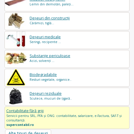
Lemn din demolări, paleți...
Deșeuri din construcții
Cărămizi, tiglă...
Deșeuri medicale
Seringi, recipente ...
Substanțe periculoase
Acizi, solvenți ...
Biodegradabile
Resturi vegetale, organice..
Deșeuri reziduale
Scutece, mucuri de țigară..
Contabilitate fără griji
Servicii pentru SRL, PFA și ONG: contabilitate, salarizare, e-Factura, SAF-T și
consultanță.
supercontabil.ro
Alte tipuri de deșeuri