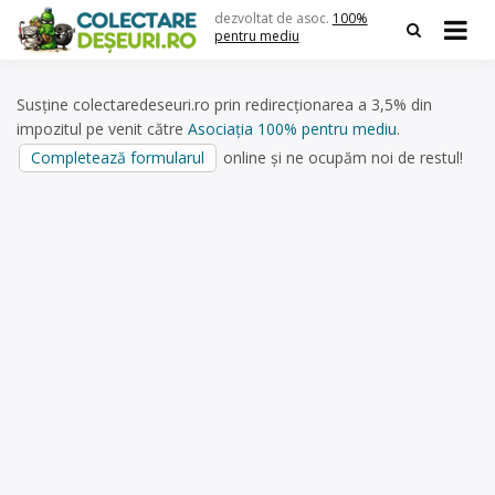
Skip
dezvoltat de asoc.
100%
to
pentru mediu
content
Susține colectaredeseuri.ro prin redirecționarea a 3,5% din
impozitul pe venit către
Asociația 100% pentru mediu
.
Completează formularul
online și ne ocupăm noi de restul!