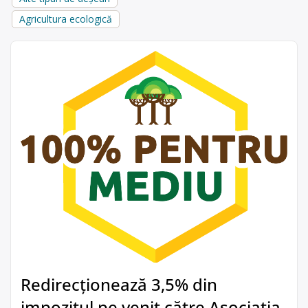
Agricultura ecologică
Redirecționează 3,5% din
impozitul pe venit către Asociația