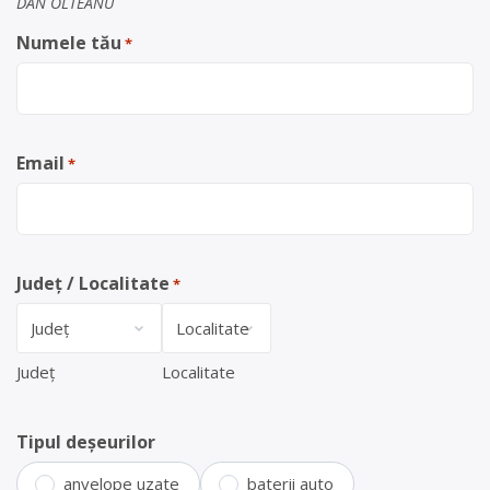
DAN OLTEANU
Numele tău
*
Email
*
Județ / Localitate
*
Județ
Localitate
Tipul deșeurilor
anvelope uzate
baterii auto