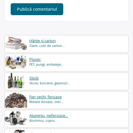
Hârtie și carton
Ziare, cutii de carton...
Plastic
PET, pungi, ambalaje...
Sticlă
Sticle, borcane, geamuri...
Fier vechi, feroase
Metale feroase, otel...
Aluminiu, neferoase...
Aluminiu, cupru...