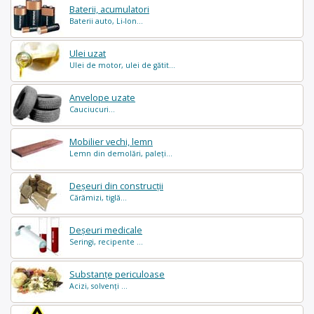
Baterii, acumulatori
Baterii auto, Li-Ion...
Ulei uzat
Ulei de motor, ulei de gătit...
Anvelope uzate
Cauciucuri...
Mobilier vechi, lemn
Lemn din demolări, paleți...
Deșeuri din construcții
Cărămizi, tiglă...
Deșeuri medicale
Seringi, recipente ...
Substanțe periculoase
Acizi, solvenți ...