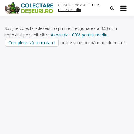
Skip
dezvoltat de asoc.
100%
to
pentru mediu
content
Susține colectaredeseuri.ro prin redirecționarea a 3,5% din
impozitul pe venit către
Asociația 100% pentru mediu
.
Completează formularul
online și ne ocupăm noi de restul!