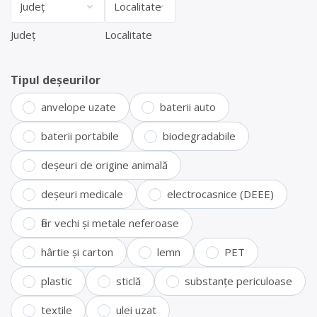
Județ
Localitate
Tipul deșeurilor
anvelope uzate
baterii auto
baterii portabile
biodegradabile
deșeuri de origine animală
deșeuri medicale
electrocasnice (DEEE)
fier vechi și metale neferoase
hârtie și carton
lemn
PET
plastic
sticlă
substanțe periculoase
textile
ulei uzat