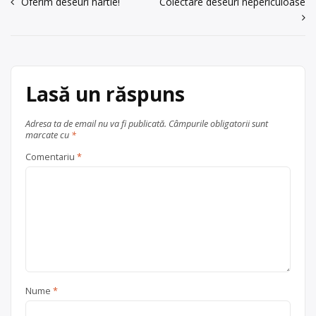
Navigare
Oferim deseuri hartie!
Colectare deseuri nepericuloase
fier vechi, fonta, span, deseuri
electrice, cupru, alama, aluminiu, […]
în
Punct de colectare
baterii auto
,
articole
fier vechi și metale neferoase
, în
București
Lasă un răspuns
Adresa ta de email nu va fi publicată.
Câmpurile obligatorii sunt
marcate cu
*
Comentariu
*
Nume
*