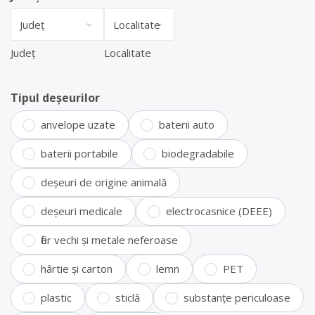
Județ
Localitate
Tipul deșeurilor
anvelope uzate
baterii auto
baterii portabile
biodegradabile
deșeuri de origine animală
deșeuri medicale
electrocasnice (DEEE)
fier vechi și metale neferoase
hârtie și carton
lemn
PET
plastic
sticlă
substanțe periculoase