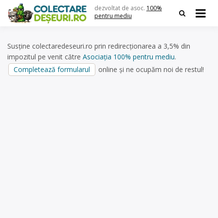
Skip
dezvoltat de asoc.
100%
to
pentru mediu
content
Susține colectaredeseuri.ro prin redirecționarea a 3,5% din
impozitul pe venit către
Asociația 100% pentru mediu
.
Completează formularul
online și ne ocupăm noi de restul!