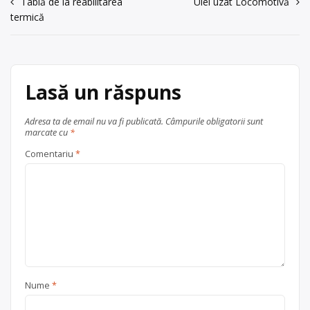
0722799048
Navigare
Tablă de la reabilitarea
Ulei uzat Locomotivă
industriali
,
baterii auto
,
DEEE
,
fier
termică
vechi și metale neferoase
,
hârtie
,
în
Trimite un mesaj
materiale de constructii
,
PET
,
articole
plastic
,
sticlă
, în
București
Lasă un răspuns
Adresa ta de email nu va fi publicată.
Câmpurile obligatorii sunt
marcate cu
*
Comentariu
*
Nume
*