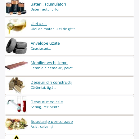
Baterii, acumulatori
Baterii auto, Li-Ion...
Ulei uzat
Ulei de motor, ulei de gătit...
Anvelope uzate
Cauciucuri...
Mobilier vechi, lemn
Lemn din demolări, paleți...
Deșeuri din construcții
Cărămizi, tiglă...
Deșeuri medicale
Seringi, recipente ...
Substanțe periculoase
Acizi, solvenți ...