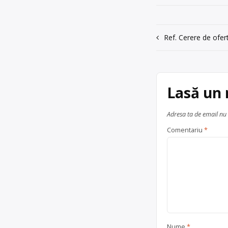
Trimite un mesaj
județul Prahova
Navigare
Ref. Cerere de ofert
în
articole
Lasă un
Adresa ta de email nu 
Comentariu
*
Nume
*