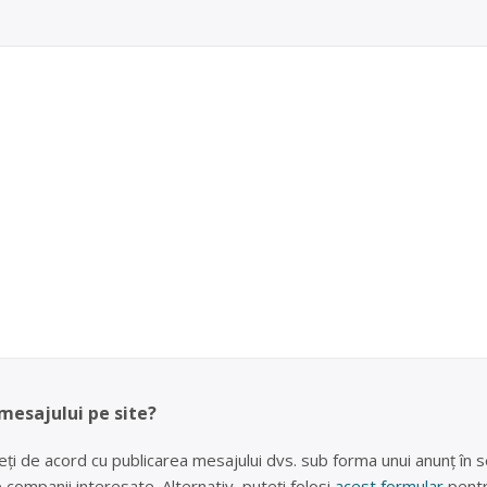
 mesajului pe site?
eți de acord cu publicarea mesajului dvs. sub forma unui anunț în se
lte companii interesate. Alternativ, puteți folosi
acest formular
pentr