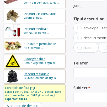
Lemn din demolări, paleți...
Județ
Deșeuri din construcții
Cărămizi, tiglă...
Tipul deșeurilor
anvelope uza
Deșeuri medicale
Seringi, recipente ...
deșeuri medic
Substanțe periculoase
plastic
Acizi, solvenți ...
Biodegradabile
Telefon
Resturi vegetale, organice..
Deșeuri reziduale
Scutece, mucuri de țigară..
Subiect
Contabilitate fără griji
*
Servicii pentru SRL, PFA și ONG: contabilitate,
salarizare, e-Factura, SAF-T și consultanță.
supercontabil.ro
Alte tipuri de deșeuri