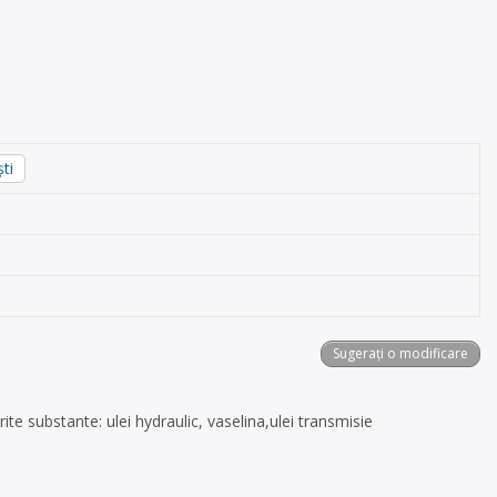
ti
Sugerați o modificare
te substante: ulei hydraulic, vaselina,ulei transmisie