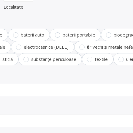
Localitate
te
baterii auto
baterii portabile
biodegra
ale
electrocasnice (DEEE)
fier vechi și metale ne
sticlă
substanțe periculoase
textile
ule