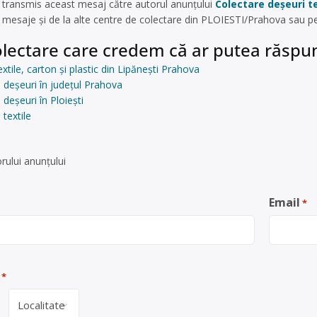
 transmis aceast mesaj către autorul anunțului
Colectare deșeuri te
mesaje și de la alte centre de colectare din PLOIESTI/Prahova sau p
lectare care credem că ar putea răspun
xtile, carton și plastic din Lipănești Prahova
 deșeuri în județul Prahova
deșeuri în Ploiești
textile
rului anunţului
Email
*
*