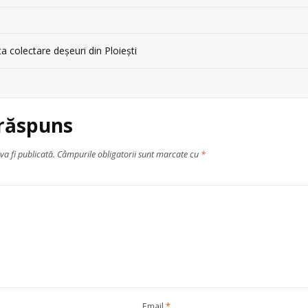
Ploiești
a colectare deșeuri din Ploiești
 răspuns
va fi publicată.
Câmpurile obligatorii sunt marcate cu
*
Email
*