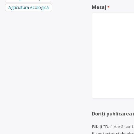
Mesaj
Agricultura ecologică
*
Doriți publicarea
Bifați "Da" dacă sunt
fiți contactat și de a