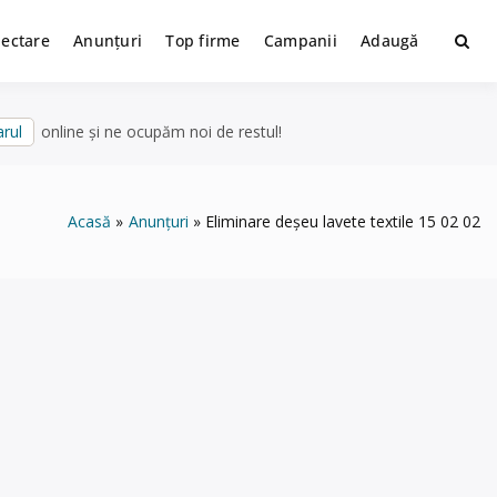
lectare
Anunțuri
Top firme
Campanii
Adaugă
rul
online și ne ocupăm noi de restul!
Acasă
Anunțuri
Eliminare deșeu lavete textile 15 02 02