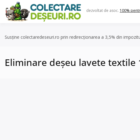
Skip
to
dezvoltat de asoc.
100% pent
content
Susține colectaredeseuri.ro prin redirecționarea a 3,5% din impozit
Eliminare deșeu lavete textile