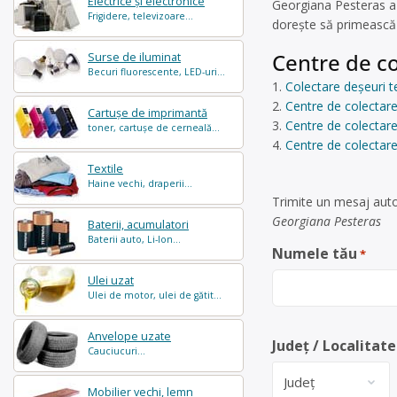
Electrice și electronice
Georgiana Pesteras a
Frigidere, televizoare...
dorește să primească 
Centre de co
Surse de iluminat
Becuri fluorescente, LED-uri...
Colectare deșeuri te
Centre de colectare
Cartușe de imprimantă
Centre de colectare 
toner, cartușe de cerneală...
Centre de colectare 
Textile
Haine vechi, draperii...
Trimite un mesaj auto
Georgiana Pesteras
Baterii, acumulatori
Baterii auto, Li-Ion...
Numele tău
*
Ulei uzat
Ulei de motor, ulei de gătit...
Anvelope uzate
Județ / Localitate
Cauciucuri...
Mobilier vechi, lemn