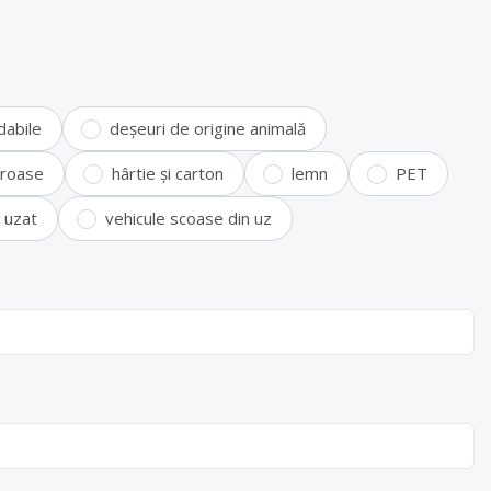
dabile
deșeuri de origine animală
feroase
hârtie și carton
lemn
PET
i uzat
vehicule scoase din uz