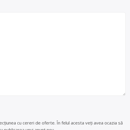
cțiunea cu cereri de oferte. În felul acesta veți avea ocazia să
u publicarea unui anunt nou.