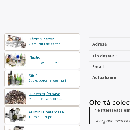
Hârtie și carton
Adresă
Ziare, cutii de carton...
Tip deșeuri:
Plastic
PET, pungi, ambalaje...
Email
Sticlă
Actualizare
Sticle, borcane, geamuri...
Fier vechi, feroase
Metale feroase, otel...
Ofertă colect
Ne intereseaza elim
Aluminiu, neferoase...
Aluminiu, cupru...
Georgiana Pesteras