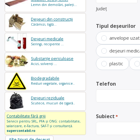
Lemn din demolări, paleți...
Județ
Deșeuri din construcții
Cărămizi, tiglă...
Tipul deșeurilor
anvelope uza
Deșeuri medicale
Seringi, recipente ...
deșeuri medic
Substanțe periculoase
plastic
Acizi, solvenți ...
Biodegradabile
Telefon
Resturi vegetale, organice..
Deșeuri reziduale
Scutece, mucuri de țigară..
Subiect
Contabilitate fără griji
*
Servicii pentru SRL, PFA și ONG: contabilitate,
salarizare, e-Factura, SAF-T și consultanță.
supercontabil.ro
Alte tipuri de deșeuri