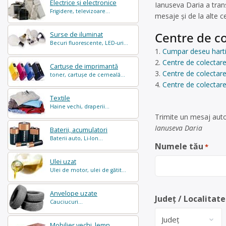
Electrice și electronice
Ianuseva Daria a tran
Frigidere, televizoare...
mesaje și de la alte 
Centre de co
Surse de iluminat
Becuri fluorescente, LED-uri...
Cumpar deseu hartie
Centre de colectare
Cartușe de imprimantă
Centre de colectare 
toner, cartușe de cerneală...
Centre de colectare
Textile
Haine vechi, draperii...
Trimite un mesaj auto
Ianuseva Daria
Baterii, acumulatori
Baterii auto, Li-Ion...
Numele tău
*
Ulei uzat
Ulei de motor, ulei de gătit...
Anvelope uzate
Județ / Localitate
Cauciucuri...
Mobilier vechi, lemn