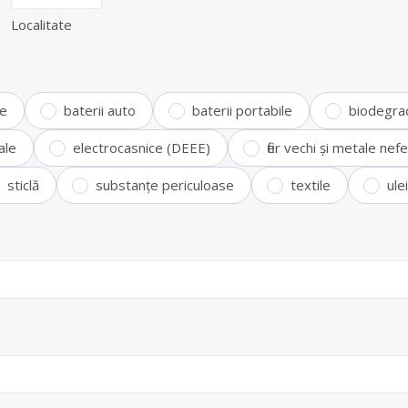
Localitate
te
baterii auto
baterii portabile
biodegra
ale
electrocasnice (DEEE)
fier vechi și metale ne
sticlă
substanțe periculoase
textile
ule