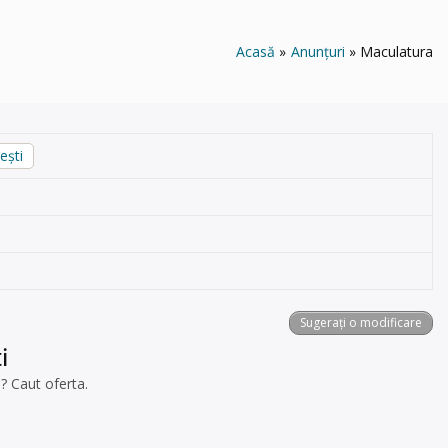
Acasă
Anunțuri
Maculatura
ești
Sugerați o modificare
i
? Caut oferta.