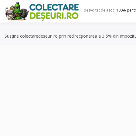
Skip
to
dezvoltat de asoc.
100% pent
content
Susține colectaredeseuri.ro prin redirecționarea a 3,5% din impozit