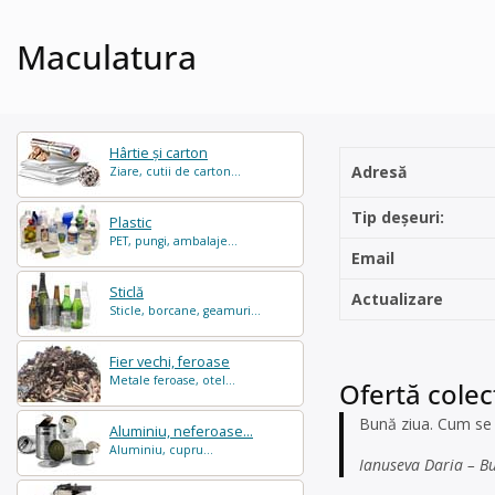
Maculatura
Hârtie și carton
Adresă
Ziare, cutii de carton...
Tip deșeuri:
Plastic
PET, pungi, ambalaje...
Email
Sticlă
Actualizare
Sticle, borcane, geamuri...
Fier vechi, feroase
Metale feroase, otel...
Ofertă colec
Bună ziua. Cum se p
Aluminiu, neferoase...
Aluminiu, cupru...
Ianuseva Daria – Bu