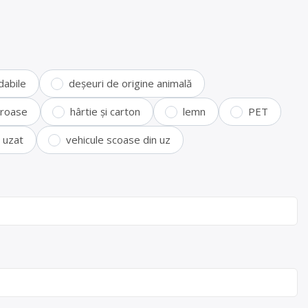
dabile
deșeuri de origine animală
feroase
hârtie și carton
lemn
PET
i uzat
vehicule scoase din uz