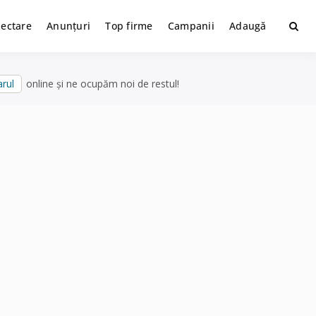
lectare
Anunțuri
Top firme
Campanii
Adaugă
rul
online și ne ocupăm noi de restul!