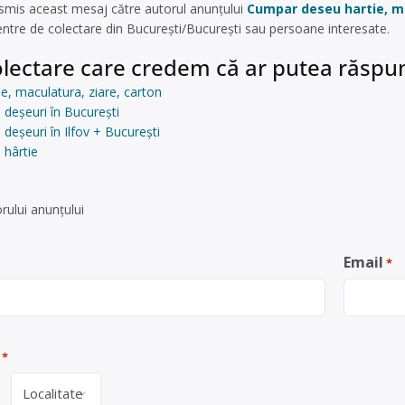
smis aceast mesaj către autorul anunțului
Cumpar deseu hartie, ma
centre de colectare din București/București sau persoane interesate.
lectare care credem că ar putea răspun
, maculatura, ziare, carton
 deșeuri în București
deșeuri în Ilfov + București
 hârtie
rului anunţului
Email
*
*