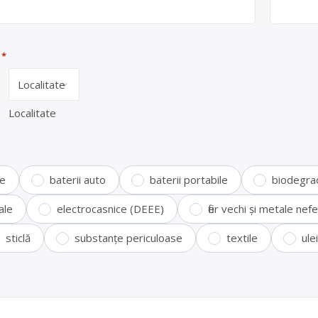
*
Localitate
te
baterii auto
baterii portabile
biodegra
ale
electrocasnice (DEEE)
fier vechi și metale ne
sticlă
substanțe periculoase
textile
ule