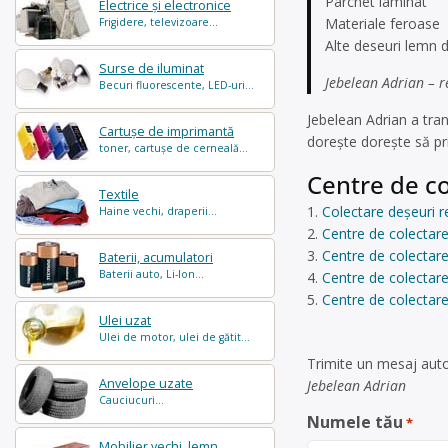
Parchet laminat
Electrice și electronice
Materiale feroase
Frigidere, televizoare...
Alte deseuri lemn
Surse de iluminat
Jebelean Adrian – re
Becuri fluorescente, LED-uri...
Jebelean Adrian a tra
Cartușe de imprimantă
dorește dorește să pr
toner, cartușe de cerneală...
Centre de co
Textile
Colectare deșeuri 
Haine vechi, draperii...
Centre de colectare
Centre de colectare
Baterii, acumulatori
Baterii auto, Li-Ion...
Centre de colectare
Centre de colectar
Ulei uzat
Ulei de motor, ulei de gătit...
Trimite un mesaj auto
Anvelope uzate
Jebelean Adrian
Cauciucuri...
Numele tău
*
Mobilier vechi, lemn