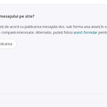
 mesajului pe site?
eți de acord cu publicarea mesajului dvs. sub forma unui anunț în se
lte companii interesate. Alternativ, puteți folosi
acest formular
pentr
blicarea