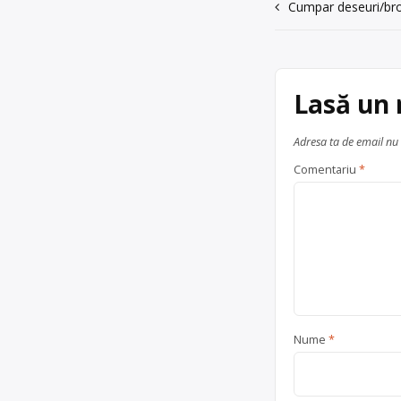
Navigare
Cumpar deseuri/bro
în
articole
Lasă un
Adresa ta de email nu 
Comentariu
*
Nume
*