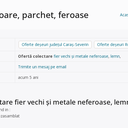
oare, parchet, feroase
Aca
Oferte deșeuri județul Caraș-Severin
Oferte deșeuri R
Ofertă colectare
fier vechi și metale neferoase
,
lemn
,
Trimite un mesaj pe email
acum 5 ani
tare fier vechi și metale neferoase, lem
d in :
ezasamblat