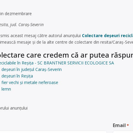
 din dezmembrare
sita, jud. Caraș-Severin
nsmis aceast mesaj către autorul anunțului
Colectare deșeuri recic
imească mesaje și de la alte centre de colectare din resita/Caraș-Sev
lectare care credem că ar putea răspun
reciclabile în Reșița - SC BRANTNER SERVICII ECOLOGICE SA
 deșeuri în județul Caraș-Severin
 deșeuri în Reșița
 fier vechi și metale neferoase
e lemn
rului anunţului
Email
*