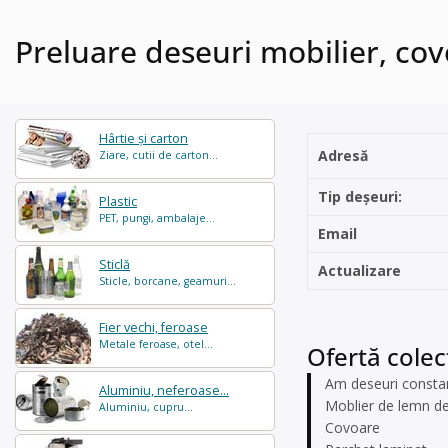
Preluare deseuri mobilier, cov
Hârtie și carton
Adresă
Ziare, cutii de carton...
Tip deșeuri:
Plastic
PET, pungi, ambalaje...
Email
Sticlă
Actualizare
Sticle, borcane, geamuri...
Fier vechi, feroase
Metale feroase, otel...
Ofertă colec
Am deseuri constan
Aluminiu, neferoase...
Moblier de lemn d
Aluminiu, cupru...
Covoare