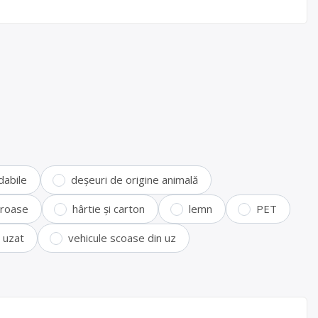
dabile
deșeuri de origine animală
feroase
hârtie și carton
lemn
PET
i uzat
vehicule scoase din uz