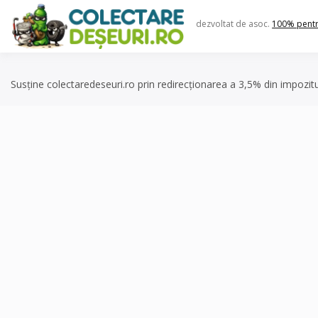
Skip
to
dezvoltat de asoc.
100% pent
content
Susține colectaredeseuri.ro prin redirecționarea a 3,5% din impozit