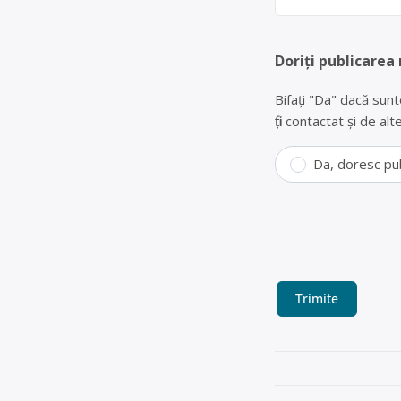
Doriți publicarea
Bifați "Da" dacă sunt
fiți contactat și de a
Da, doresc pu