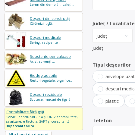
Lemn din demolări, paleți...
Deșeuri din construcții
Județ / Localitate
Cărămizi, tiglă...
Deșeuri medicale
Seringi, recipente ...
Județ
Substanțe periculoase
Acizi, solvenți ...
Tipul deșeurilor
Biodegradabile
anvelope uza
Resturi vegetale, organice..
deșeuri medic
Deșeuri reziduale
Scutece, mucuri de țigară..
plastic
Contabilitate fără griji
Servicii pentru SRL, PFA și ONG: contabilitate,
Telefon
salarizare, e-Factura, SAF-T și consultanță.
supercontabil.ro
Alte tipuri de deșeuri