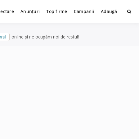
lectare
Anunțuri
Top firme
Campanii
Adaugă
rul
online și ne ocupăm noi de restul!