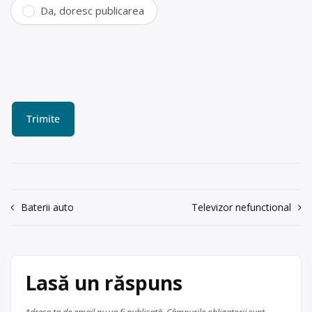
Da, doresc publicarea
Navigare
Baterii auto
Televizor nefunctional
în
articole
Lasă un răspuns