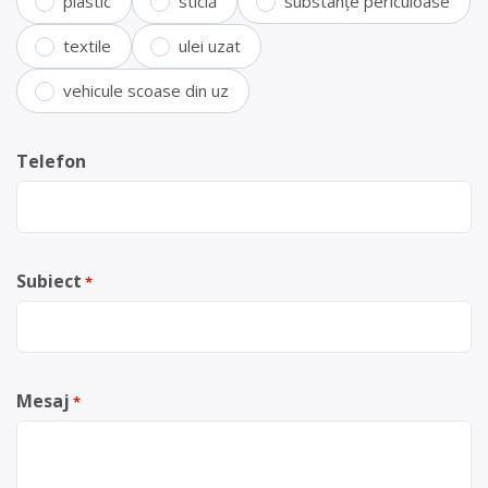
plastic
sticlă
substanțe periculoase
textile
ulei uzat
vehicule scoase din uz
Telefon
Subiect
*
Mesaj
*