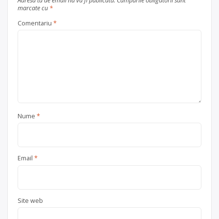
Adresa ta de email nu va fi publicată.
Câmpurile obligatorii sunt
marcate cu
*
Comentariu
*
Nume
*
Email
*
Site web