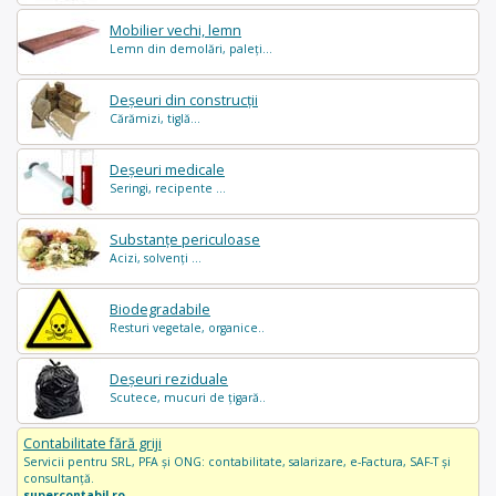
Mobilier vechi, lemn
Lemn din demolări, paleți...
Deșeuri din construcții
Cărămizi, tiglă...
Deșeuri medicale
Seringi, recipente ...
Substanțe periculoase
Acizi, solvenți ...
Biodegradabile
Resturi vegetale, organice..
Deșeuri reziduale
Scutece, mucuri de țigară..
Contabilitate fără griji
Servicii pentru SRL, PFA și ONG: contabilitate, salarizare, e-Factura, SAF-T și
consultanță.
supercontabil.ro