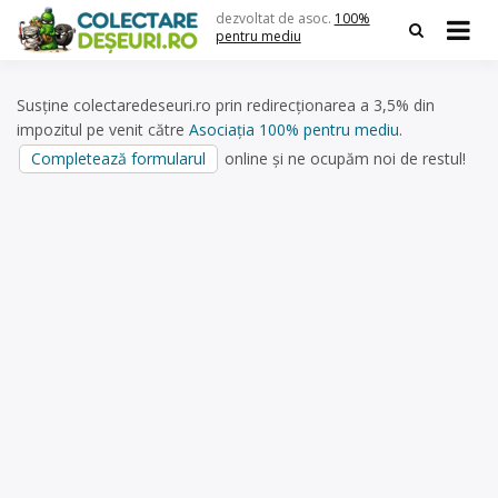
Skip
dezvoltat de asoc.
100%
to
pentru mediu
content
Susține colectaredeseuri.ro prin redirecționarea a 3,5% din
impozitul pe venit către
Asociația 100% pentru mediu
.
Completează formularul
online și ne ocupăm noi de restul!