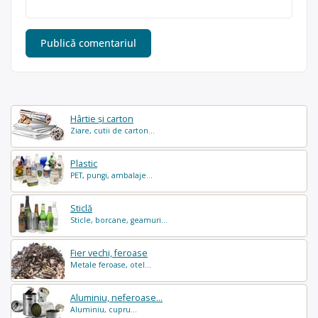
Hârtie și carton
Ziare, cutii de carton...
Plastic
PET, pungi, ambalaje...
Sticlă
Sticle, borcane, geamuri...
Fier vechi, feroase
Metale feroase, otel...
Aluminiu, neferoase...
Aluminiu, cupru...