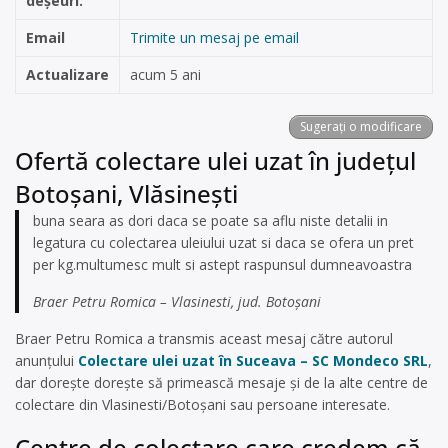
deșeuri:
Email
Trimite un mesaj pe email
Actualizare
acum 5 ani
Sugerați o modificare
Ofertă colectare ulei uzat în județul
Botoșani, Vlăsineşti
buna seara as dori daca se poate sa aflu niste detalii in
legatura cu colectarea uleiului uzat si daca se ofera un pret
per kg.multumesc mult si astept raspunsul dumneavoastra
Braer Petru Romica – Vlasinesti, jud. Botoșani
Braer Petru Romica a transmis aceast mesaj către autorul
anunțului
Colectare ulei uzat în Suceava – SC Mondeco SRL
,
dar dorește dorește să primească mesaje și de la alte centre de
colectare din Vlasinesti/Botoșani sau persoane interesate.
Centre de colectare care credem că