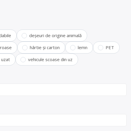
dabile
deșeuri de origine animală
feroase
hârtie și carton
lemn
PET
i uzat
vehicule scoase din uz