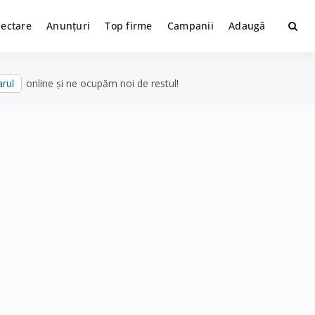
lectare
Anunțuri
Top firme
Campanii
Adaugă
rul
online și ne ocupăm noi de restul!