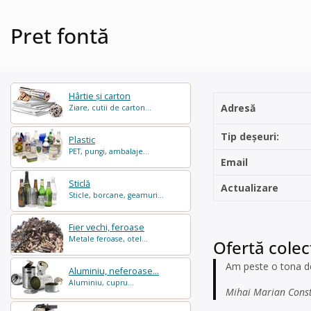
Pret fontă
Hârtie și carton
Adresă
Ziare, cutii de carton...
Tip deșeuri:
Plastic
PET, pungi, ambalaje...
Email
Sticlă
Actualizare
Sticle, borcane, geamuri...
Fier vechi, feroase
Metale feroase, otel...
Ofertă colec
Am peste o tona de
Aluminiu, neferoase...
Aluminiu, cupru...
Mihai Marian Const