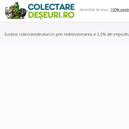
Skip
to
dezvoltat de asoc.
100% pent
content
Susține colectaredeseuri.ro prin redirecționarea a 3,5% din impozit