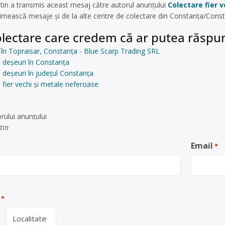
in a transmis aceast mesaj către autorul anunțului
Colectare fier 
imească mesaje și de la alte centre de colectare din Constanța/Cons
lectare care credem că ar putea răspun
i în Topraisar, Constanța - Blue Scarp Trading SRL
 deșeuri în Constanța
 deșeuri în județul Constanța
 fier vechi și metale neferoase
rului anunţului
tin
Email
*
*