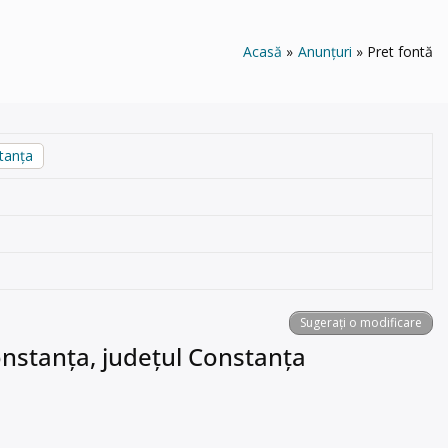
Acasă
Anunțuri
Pret fontă
tanța
Sugerați o modificare
Constanța, județul Constanța