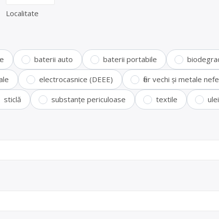
Localitate
te
baterii auto
baterii portabile
biodegra
ale
electrocasnice (DEEE)
fier vechi și metale ne
sticlă
substanțe periculoase
textile
ule