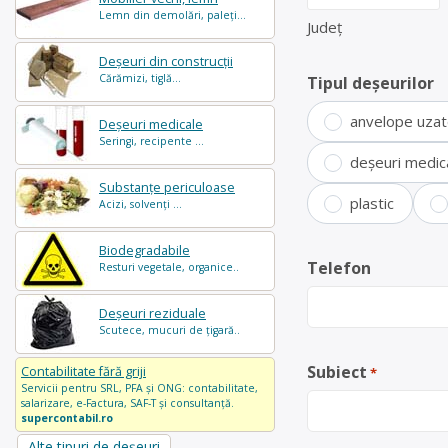
Lemn din demolări, paleți...
Județ
Deșeuri din construcții
Cărămizi, tiglă...
Tipul deșeurilor
anvelope uza
Deșeuri medicale
Seringi, recipente ...
deșeuri medic
Substanțe periculoase
plastic
Acizi, solvenți ...
Biodegradabile
Telefon
Resturi vegetale, organice..
Deșeuri reziduale
Scutece, mucuri de țigară..
Subiect
Contabilitate fără griji
*
Servicii pentru SRL, PFA și ONG: contabilitate,
salarizare, e-Factura, SAF-T și consultanță.
supercontabil.ro
Alte tipuri de deșeuri