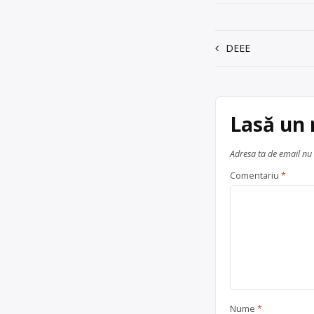
Trimite un mesaj
Navigare
DEEE
în
articole
Lasă un
Adresa ta de email nu 
Comentariu
*
Nume
*