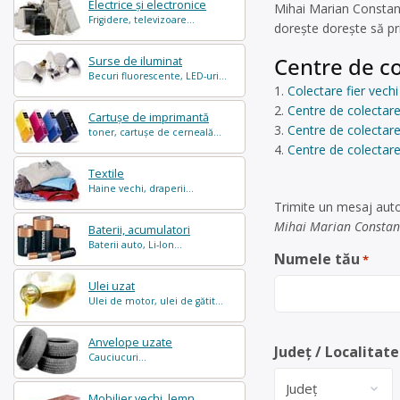
Electrice și electronice
Mihai Marian Constant
Frigidere, televizoare...
dorește dorește să pr
Centre de co
Surse de iluminat
Becuri fluorescente, LED-uri...
Colectare fier vech
Centre de colectare
Cartușe de imprimantă
Centre de colectare
toner, cartușe de cerneală...
Centre de colectare
Textile
Haine vechi, draperii...
Trimite un mesaj auto
Mihai Marian Constan
Baterii, acumulatori
Baterii auto, Li-Ion...
Numele tău
*
Ulei uzat
Ulei de motor, ulei de gătit...
Anvelope uzate
Județ / Localitate
Cauciucuri...
Mobilier vechi, lemn