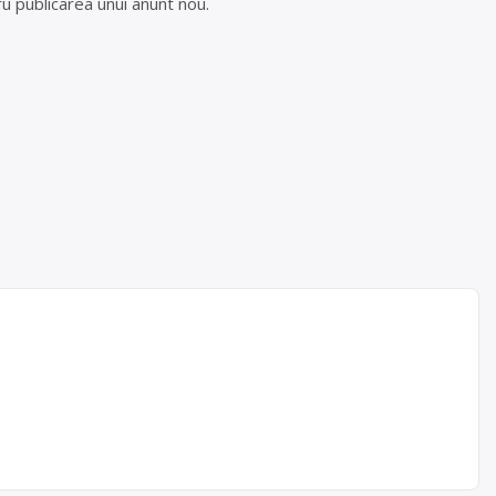
u publicarea unui anunt nou.
H
orara,
nerate