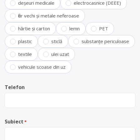
deșeuri medicale
electrocasnice (DEEE)
fier vechi și metale neferoase
hârtie și carton
lemn
PET
plastic
sticlă
substanțe periculoase
textile
ulei uzat
vehicule scoase din uz
Telefon
Subiect
*