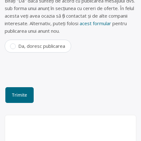
Bifați "Da" dacă sunteți de acord cu publicarea mesajului dvs.
sub forma unui anunț în secțiunea cu cereri de oferte. În felul
acesta veți avea ocazia să fiți contactat și de alte companii
interesate. Alternativ, puteți folosi
acest formular
pentru
publicarea unui anunt nou.
Da, doresc publicarea
Centru de colectare
deseuri feroase si
neferoase, maculatura si