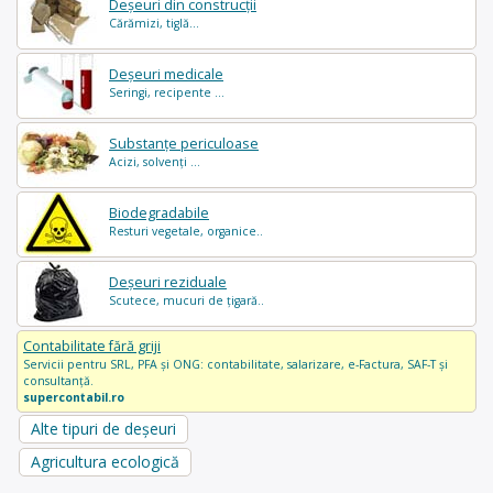
Deșeuri din construcții
Cărămizi, tiglă...
Deșeuri medicale
Seringi, recipente ...
Substanțe periculoase
Acizi, solvenți ...
Biodegradabile
Resturi vegetale, organice..
Deșeuri reziduale
Scutece, mucuri de țigară..
Contabilitate fără griji
Servicii pentru SRL, PFA și ONG: contabilitate, salarizare, e-Factura, SAF-T și
consultanță.
supercontabil.ro
Alte tipuri de deșeuri
Agricultura ecologică