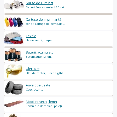
Surse de iluminat
Becuri fluorescente, LED-uri...
Cartușe de imprimantă
toner, cartușe de cerneală...
Textile
Haine vechi, draperii...
Baterii, acumulatori
Baterii auto, Li-Ion...
Ulei uzat
Ulei de motor, ulei de gătit...
Anvelope uzate
Cauciucuri...
Mobilier vechi, lemn
Lemn din demolări, paleți...