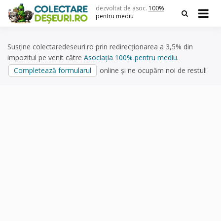
Skip
dezvoltat de asoc.
100%
to
pentru mediu
content
Susține colectaredeseuri.ro prin redirecționarea a 3,5% din
impozitul pe venit către
Asociația 100% pentru mediu
.
Completează formularul
online și ne ocupăm noi de restul!