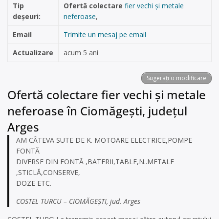
Tip
Ofertă colectare
fier vechi și metale
deșeuri:
neferoase
,
Email
Trimite un mesaj pe email
Actualizare
acum 5 ani
Sugerați o modificare
Ofertă colectare fier vechi și metale
neferoase în Ciomăgeşti, județul
Arges
AM CÂTEVA SUTE DE K. MOTOARE ELECTRICE,POMPE
FONTĂ
DIVERSE DIN FONTĂ ,BATERII,TABLE,N..METALE
,STICLĂ,CONSERVE,
DOZE ETC.
COSTEL TURCU – CIOMĂGEȘTI, jud. Arges