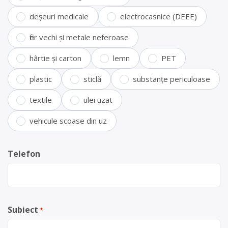
deșeuri medicale
electrocasnice (DEEE)
fier vechi și metale neferoase
hârtie și carton
lemn
PET
plastic
sticlă
substanțe periculoase
textile
ulei uzat
vehicule scoase din uz
Telefon
Subiect
*