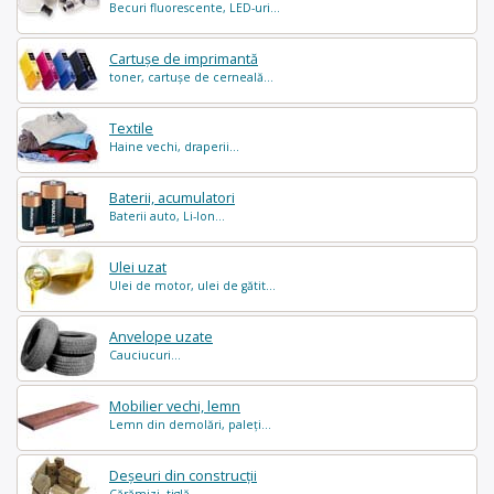
Becuri fluorescente, LED-uri...
Cartușe de imprimantă
toner, cartușe de cerneală...
Textile
Haine vechi, draperii...
Baterii, acumulatori
Baterii auto, Li-Ion...
Ulei uzat
Ulei de motor, ulei de gătit...
Anvelope uzate
Cauciucuri...
Mobilier vechi, lemn
Lemn din demolări, paleți...
Deșeuri din construcții
Cărămizi, tiglă...