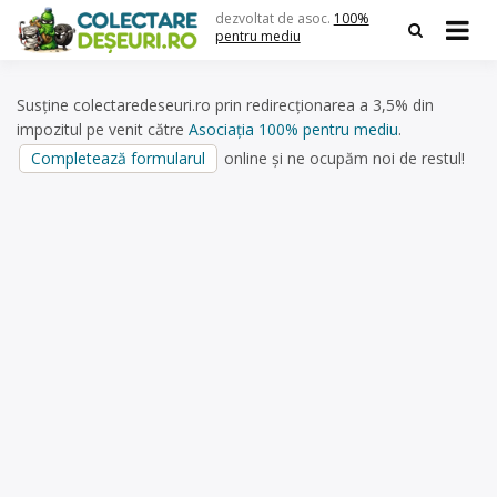
Skip
dezvoltat de asoc.
100%
to
pentru mediu
content
Susține colectaredeseuri.ro prin redirecționarea a 3,5% din
impozitul pe venit către
Asociația 100% pentru mediu
.
Completează formularul
online și ne ocupăm noi de restul!