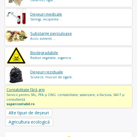
Deșeuri medicale
Seringi, recipente ...
Substanțe periculoase
Acizi, solvenți ...
Biodegradabile
Resturi vegetale, organice..
Deșeuri reziduale
Scutece, mucuri de țigară..
Contabilitate fără griji
Servicii pentru SRL, PFA și ONG: contabilitate, salarizare, e-Factura, SAF-T și
consultanță.
supercontabil.ro
Alte tipuri de deșeuri
Agricultura ecologică