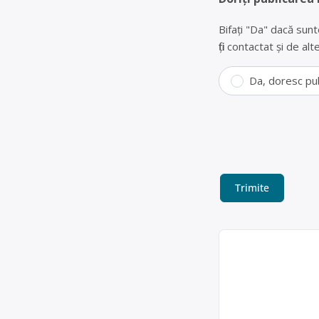
Bifați "Da" dacă sunt
fiți contactat și de a
Da, doresc pu
Colectare PET, 
Sectorul 6 – 
COLECTARE DESEURI
NEFEROASE Colectar
Albu Bogdan