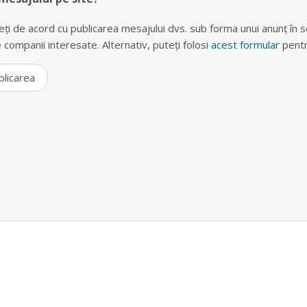
eți de acord cu publicarea mesajului dvs. sub forma unui anunț în se
lte companii interesate. Alternativ, puteți folosi
acest formular
pentr
blicarea
hartie, sticlă, aluminiu si fier vechi in Bucuresti,
GKM RECYCLING SRL
: PET , HARTIE , CARTON , STICLA , DOZE ALUMINIU , FEROASE S
ea se face de la persoane fizice si persoane juridice.