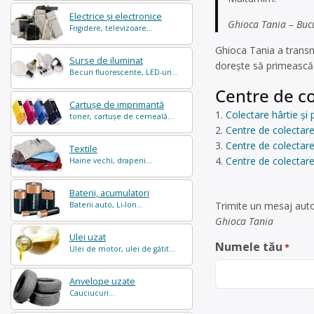
Electrice și electronice
Ghioca Tania – Bucu
Frigidere, televizoare...
Ghioca Tania a transm
Surse de iluminat
dorește să primească 
Becuri fluorescente, LED-uri...
Centre de co
Cartușe de imprimantă
Colectare hârtie și
toner, cartușe de cerneală...
Centre de colectare
Centre de colectare 
Textile
Centre de colectare
Haine vechi, draperii...
Baterii, acumulatori
Trimite un mesaj auto
Baterii auto, Li-Ion...
Ghioca Tania
Ulei uzat
Numele tău
*
Ulei de motor, ulei de gătit...
Anvelope uzate
Cauciucuri...