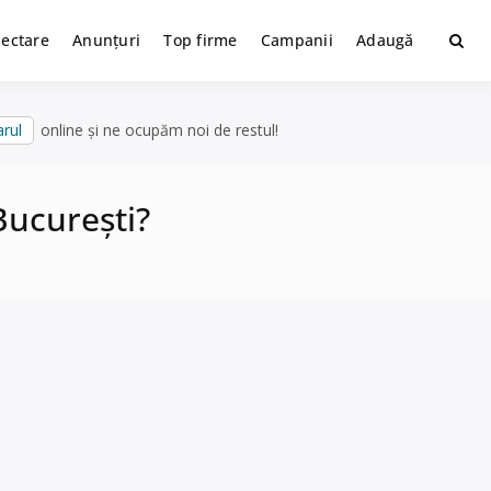
lectare
Anunțuri
Top firme
Campanii
Adaugă
rul
online și ne ocupăm noi de restul!
București?