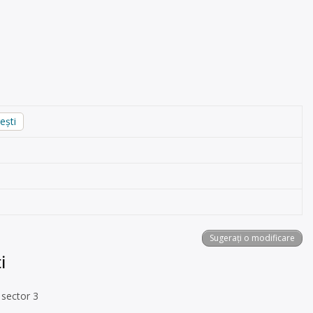
ești
Sugerați o modificare
i
 sector 3