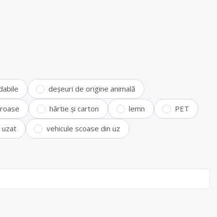
dabile
deșeuri de origine animală
feroase
hârtie și carton
lemn
PET
i uzat
vehicule scoase din uz