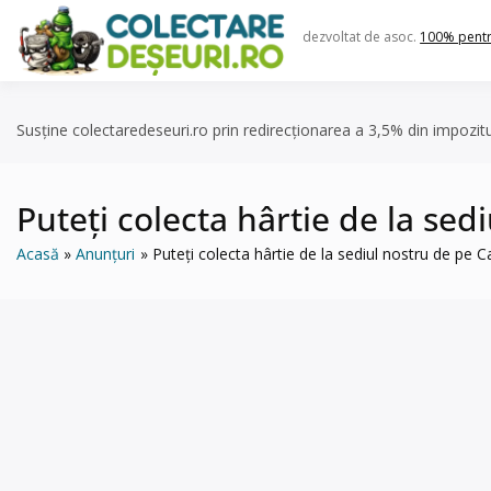
Skip
to
dezvoltat de asoc.
100% pent
content
Susține colectaredeseuri.ro prin redirecționarea a 3,5% din impozit
Puteți colecta hârtie de la sed
Acasă
Anunțuri
Puteți colecta hârtie de la sediul nostru de pe C