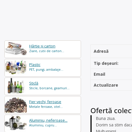
Hârtie și carton
Adresă
Ziare, cutii de carton...
Tip deșeuri:
Plastic
PET, pungi, ambalaje...
Email
Sticlă
Actualizare
Sticle, borcane, geamuri...
Fier vechi, feroase
Metale feroase, otel...
Ofertă colec
Buna ziua.
Aluminiu, neferoase...
Dorim sa stim daca 
Aluminiu, cupru...
Multumim!