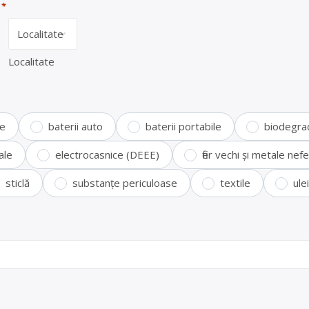
*
Localitate
te
baterii auto
baterii portabile
biodegra
ale
electrocasnice (DEEE)
fier vechi și metale ne
sticlă
substanțe periculoase
textile
ule