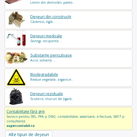
Lemn din demolări, paleți...
Deșeuri din construcții
Cărămizi, tiglă...
Deșeuri medicale
Seringi, recipente ...
Substanțe periculoase
Acizi, solvenți ...
Biodegradabile
Resturi vegetale, organice..
Deșeuri reziduale
Scutece, mucuri de țigară..
Contabilitate fără griji
Servicii pentru SRL, PFA și ONG: contabilitate, salarizare, e-Factura, SAF-T și
consultanță.
supercontabil.ro
Alte tipuri de deșeuri