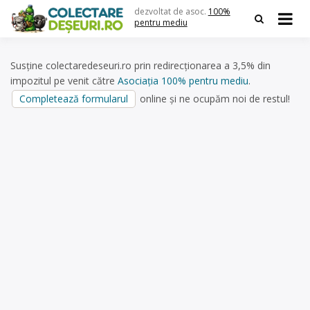
Skip
dezvoltat de asoc.
100%
to
pentru mediu
content
Susține colectaredeseuri.ro prin redirecționarea a 3,5% din
impozitul pe venit către
Asociația 100% pentru mediu
.
Completează formularul
online și ne ocupăm noi de restul!