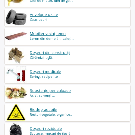
Ulei de motor, ulei de gătit...
Anvelope uzate
Cauciucuri...
Mobilier vechi, lemn
Lemn din demolări, paleți...
Deșeuri din construcții
Cărămizi, tiglă...
Deșeuri medicale
Seringi, recipente ...
Substanțe periculoase
Acizi, solvenți ...
Biodegradabile
Resturi vegetale, organice..
Deșeuri reziduale
Scutece, mucuri de țigară..