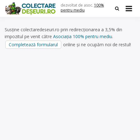
Skip
dezvoltat de asoc.
100%
to
pentru mediu
content
Susține colectaredeseuri.ro prin redirecționarea a 3,5% din
impozitul pe venit către
Asociația 100% pentru mediu
.
Completează formularul
online și ne ocupăm noi de restul!